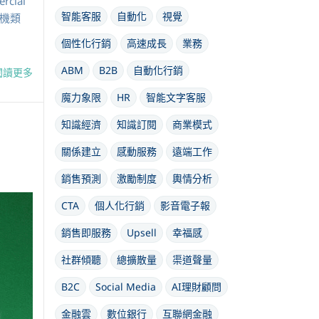
cial
智能客服
自動化
視覺
的商機類
個性化行銷
高速成長
業務
ABM
B2B
自動化行銷
閱讀更多
魔力象限
HR
智能文字客服
知識經濟
知識訂閱
商業模式
關係建立
感動服務
遠端工作
銷售預測
激勵制度
輿情分析
CTA
個人化行銷
影音電子報
銷售即服務
Upsell
幸福感
社群傾聽
總擴散量
渠道聲量
B2C
Social Media
AI理財顧問
金融雲
數位銀行
互聯網金融