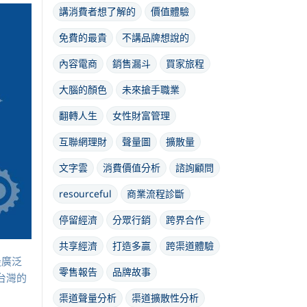
講消費者想了解的
價值體驗
免費的最貴
不講品牌想說的
內容電商
銷售漏斗
買家旅程
大腦的顏色
未來搶手職業
翻轉人生
女性財富管理
互聯網理財
聲量圖
擴散量
文字雲
消費價值分析
諮詢顧問
resourceful
商業流程診斷
停留經濟
分眾行銷
跨界合作
共享經濟
打造多贏
跨渠道體驗
最廣泛
零售報告
品牌故事
台灣的
渠道聲量分析
渠道擴散性分析