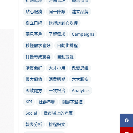
扭轉乾坤
時間管理
職場價值
貼心服務
同一陣線
建立品牌
樹立口碑
送禮送到心坎裡
聽見客戶
了解需求
Campaigns
秒懂需求喜好
自動化排程
打擾轉成驚喜
自動提醒
購買偏好
大才小用
改變思維
最大價值
消費週期
六大頑疾
即效處方
一次根治
Analytics
KPI
社群串聯
關鍵字監控
Social
做市場上的老鷹
報表分析
排程貼文