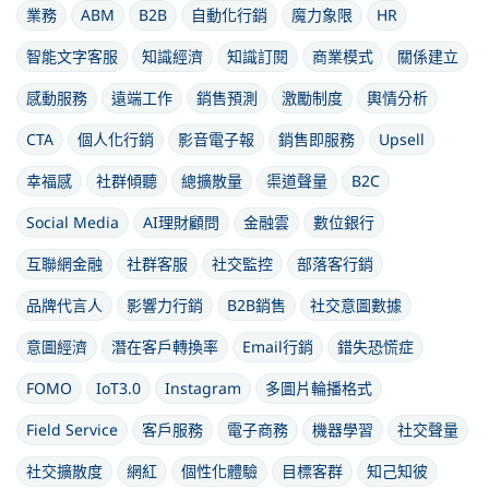
業務
ABM
B2B
自動化行銷
魔力象限
HR
智能文字客服
知識經濟
知識訂閱
商業模式
關係建立
感動服務
遠端工作
銷售預測
激勵制度
輿情分析
CTA
個人化行銷
影音電子報
銷售即服務
Upsell
幸福感
社群傾聽
總擴散量
渠道聲量
B2C
Social Media
AI理財顧問
金融雲
數位銀行
互聯網金融
社群客服
社交監控
部落客行銷
品牌代言人
影響力行銷
B2B銷售
社交意圖數據
意圖經濟
潛在客戶轉換率
Email行銷
錯失恐慌症
FOMO
IoT3.0
Instagram
多圖片輪播格式
Field Service
客戶服務
電子商務
機器學習
社交聲量
社交擴散度
網紅
個性化體驗
目標客群
知己知彼