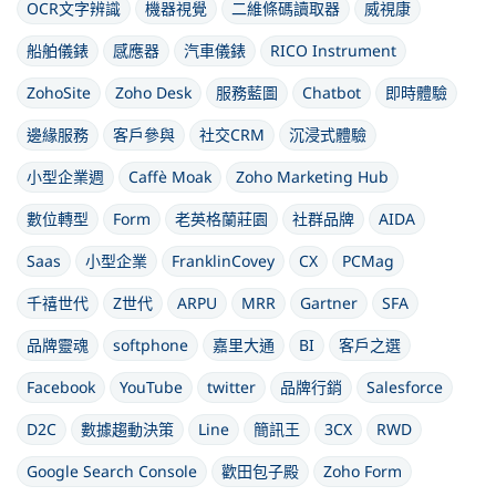
OCR文字辨識
機器視覺
二維條碼讀取器
威視康
船舶儀錶
感應器
汽車儀錶
RICO Instrument
ZohoSite
Zoho Desk
服務藍圖
Chatbot
即時體驗
邊緣服務
客戶參與
社交CRM
沉浸式體驗
小型企業週
Caffè Moak
Zoho Marketing Hub
數位轉型
Form
老英格蘭莊園
社群品牌
AIDA
Saas
小型企業
FranklinCovey
CX
PCMag
千禧世代
Z世代
ARPU
MRR
Gartner
SFA
品牌靈魂
softphone
嘉里大通
BI
客戶之選
Facebook
YouTube
twitter
品牌行銷
Salesforce
D2C
數據趨動決策
Line
簡訊王
3CX
RWD
Google Search Console
歡田包子殿
Zoho Form