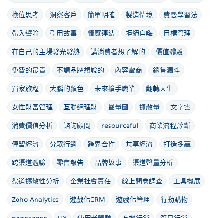
換位思考
洞察客戶
簡單明確
製造情境
費曼學習法
帶入譬喻
引用故事
情感連結
拒絕自嗨
目標管理
在自己的主場發光發熱
講消費者想了解的
價值體驗
免費的最貴
不講品牌想說的
內容電商
銷售漏斗
買家旅程
大腦的顏色
未來搶手職業
翻轉人生
女性財富管理
互聯網理財
聲量圖
擴散量
文字雲
消費價值分析
諮詢顧問
resourceful
商業流程診斷
停留經濟
分眾行銷
跨界合作
共享經濟
打造多贏
跨渠道體驗
零售報告
品牌故事
渠道聲量分析
渠道擴散性分析
企業社會責任
線上問卷調查
工具機展
Zoho Analytics
遊戲化CRM
遊戲化管理
行動購物
pagesense
UX
使用者體驗
有機行銷
節日行銷