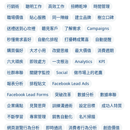
行銷術
聰明工作
高效工作
扭轉乾坤
時間管理
職場價值
貼心服務
同一陣線
建立品牌
樹立口碑
送禮送到心坎裡
聽見客戶
了解需求
Campaigns
秒懂需求喜好
自動化排程
打擾轉成驚喜
自動提醒
購買偏好
大才小用
改變思維
最大價值
消費週期
六大頑疾
即效處方
一次根治
Analytics
KPI
社群串聯
關鍵字監控
Social
做市場上的老鷹
報表分析
排程貼文
Facebook Lead Ads
Facebook Lead Forms
突破改革
數據分析
數據串聯
企業痛點
見賢思齊
訓練溝通術
設定目標
成功人特質
不斷學習
專案管理
銷售自動化
名片掃描
網頁瀏覽行為分析
即時通訊
消費者行為分析
創造價值