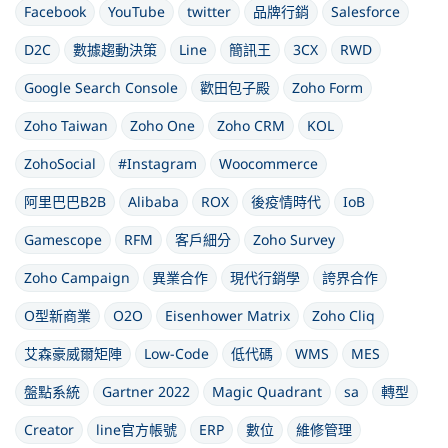
Facebook
YouTube
twitter
品牌行銷
Salesforce
D2C
數據趨動決策
Line
簡訊王
3CX
RWD
Google Search Console
歡田包子殿
Zoho Form
Zoho Taiwan
Zoho One
Zoho CRM
KOL
ZohoSocial
#Instagram
Woocommerce
阿里巴巴B2B
Alibaba
ROX
後疫情時代
IoB
Gamescope
RFM
客戶細分
Zoho Survey
Zoho Campaign
異業合作
現代行銷學
誇界合作
O型新商業
O2O
Eisenhower Matrix
Zoho Cliq
艾森豪威爾矩陣
Low-Code
低代碼
WMS
MES
盤點系統
Gartner 2022
Magic Quadrant
sa
轉型
Creator
line官方帳號
ERP
數位
維修管理