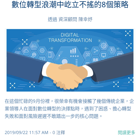
數位轉型浪潮中屹立不搖的8個策略
透過
資深顧問 陳幸妤
在這個忙碌的9月份裡，很榮幸有機會接觸了幾個傳統企業，企
業領導人在面對數位轉型的決擇點時，遇到了困惑、擔心轉型
失敗和面對風險遲遲不敢踏出一步的核心問題。
2019/09/22 11:57 AM
-
0
注釋
閱讀更多