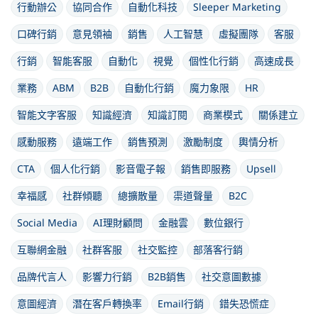
行動辦公
協同合作
自動化科技
Sleeper Marketing
口碑行銷
意見領袖
銷售
人工智慧
虛擬團隊
客服
行銷
智能客服
自動化
視覺
個性化行銷
高速成長
業務
ABM
B2B
自動化行銷
魔力象限
HR
智能文字客服
知識經濟
知識訂閱
商業模式
關係建立
感動服務
遠端工作
銷售預測
激勵制度
輿情分析
CTA
個人化行銷
影音電子報
銷售即服務
Upsell
幸福感
社群傾聽
總擴散量
渠道聲量
B2C
Social Media
AI理財顧問
金融雲
數位銀行
互聯網金融
社群客服
社交監控
部落客行銷
品牌代言人
影響力行銷
B2B銷售
社交意圖數據
意圖經濟
潛在客戶轉換率
Email行銷
錯失恐慌症