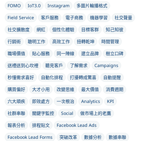
FOMO
IoT3.0
Instagram
多圖片輪播格式
Field Service
客戶服務
電子商務
機器學習
社交聲量
社交擴散度
網紅
個性化體驗
目標客群
知己知彼
行銷術
聰明工作
高效工作
扭轉乾坤
時間管理
職場價值
貼心服務
同一陣線
建立品牌
樹立口碑
送禮送到心坎裡
聽見客戶
了解需求
Campaigns
秒懂需求喜好
自動化排程
打擾轉成驚喜
自動提醒
購買偏好
大才小用
改變思維
最大價值
消費週期
六大頑疾
即效處方
一次根治
Analytics
KPI
社群串聯
關鍵字監控
Social
做市場上的老鷹
報表分析
排程貼文
Facebook Lead Ads
Facebook Lead Forms
突破改革
數據分析
數據串聯