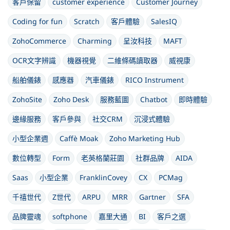
客戶保留
customer experience
Customer Journey
Coding for fun
Scratch
客戶體驗
SalesIQ
ZohoCommerce
Charming
呈汝科技
MAFT
OCR文字辨識
機器視覺
二維條碼讀取器
威視康
船舶儀錶
感應器
汽車儀錶
RICO Instrument
ZohoSite
Zoho Desk
服務藍圖
Chatbot
即時體驗
邊緣服務
客戶參與
社交CRM
沉浸式體驗
小型企業週
Caffè Moak
Zoho Marketing Hub
數位轉型
Form
老英格蘭莊園
社群品牌
AIDA
Saas
小型企業
FranklinCovey
CX
PCMag
千禧世代
Z世代
ARPU
MRR
Gartner
SFA
品牌靈魂
softphone
嘉里大通
BI
客戶之選