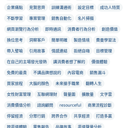
企業痛點
見賢思齊
訓練溝通術
設定目標
成功人特質
不斷學習
專案管理
銷售自動化
名片掃描
網頁瀏覽行為分析
即時通訊
消費者行為分析
創造價值
換位思考
洞察客戶
簡單明確
製造情境
費曼學習法
帶入譬喻
引用故事
情感連結
拒絕自嗨
目標管理
在自己的主場發光發熱
講消費者想了解的
價值體驗
免費的最貴
不講品牌想說的
內容電商
銷售漏斗
買家旅程
大腦的顏色
未來搶手職業
翻轉人生
女性財富管理
互聯網理財
聲量圖
擴散量
文字雲
消費價值分析
諮詢顧問
resourceful
商業流程診斷
停留經濟
分眾行銷
跨界合作
共享經濟
打造多贏
跨渠道體驗
零售報告
品牌故事
渠道聲量分析