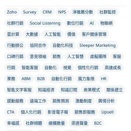
Zoho
Survey
CRM
NPS
淨推薦分數
社群監控
社群行銷
Social Listening
數位行銷
AI
物聯網
雲計算
大數據
人工智能
價值
客戶關係管理
行動辦公
協同合作
自動化科技
Sleeper Marketing
口碑行銷
意見領袖
銷售
人工智慧
虛擬團隊
客服
行銷
智能客服
自動化
視覺
個性化行銷
高速成長
業務
ABM
B2B
自動化行銷
魔力象限
HR
智能文字客服
知識經濟
知識訂閱
商業模式
關係建立
感動服務
遠端工作
銷售預測
激勵制度
輿情分析
CTA
個人化行銷
影音電子報
銷售即服務
Upsell
幸福感
社群傾聽
總擴散量
渠道聲量
B2C