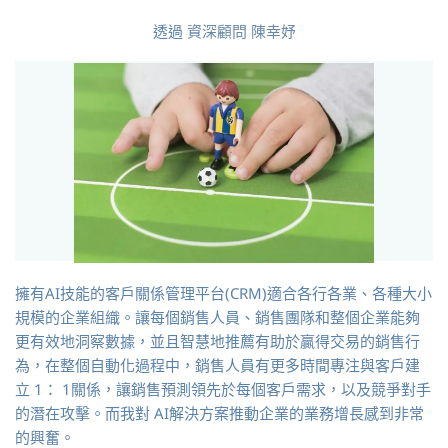
透過
資深顧問 陳幸妤
擁有AI技能的客戶關係管理平台(CRM)適合各行各業、各種大小
規模的企業組織。讓每個銷售人員、銷售團隊和整個企業能夠
更有效地洞察數據，並且智慧地推薦有助於贏得交易的銷售行
為，在整個自動化過程中，銷售人員有更多時間專注與客戶建
立 1： 1關係，讓銷售預測領先於每個客戶需求，以及競爭對手
的潛在攻擊。而我對 AI解決方案推動企業的業務增長感到非常
的興奮。