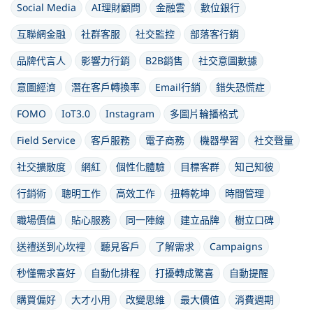
Social Media
AI理財顧問
金融雲
數位銀行
互聯網金融
社群客服
社交監控
部落客行銷
品牌代言人
影響力行銷
B2B銷售
社交意圖數據
意圖經濟
潛在客戶轉換率
Email行銷
錯失恐慌症
FOMO
IoT3.0
Instagram
多圖片輪播格式
Field Service
客戶服務
電子商務
機器學習
社交聲量
社交擴散度
網紅
個性化體驗
目標客群
知己知彼
行銷術
聰明工作
高效工作
扭轉乾坤
時間管理
職場價值
貼心服務
同一陣線
建立品牌
樹立口碑
送禮送到心坎裡
聽見客戶
了解需求
Campaigns
秒懂需求喜好
自動化排程
打擾轉成驚喜
自動提醒
購買偏好
大才小用
改變思維
最大價值
消費週期