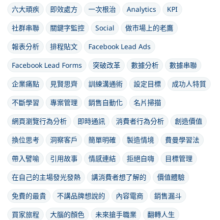
六大頑疾
即效處方
一次根治
Analytics
KPI
社群串聯
關鍵字監控
Social
做市場上的老鷹
報表分析
排程貼文
Facebook Lead Ads
Facebook Lead Forms
突破改革
數據分析
數據串聯
企業痛點
見賢思齊
訓練溝通術
設定目標
成功人特質
不斷學習
專案管理
銷售自動化
名片掃描
網頁瀏覽行為分析
即時通訊
消費者行為分析
創造價值
換位思考
洞察客戶
簡單明確
製造情境
費曼學習法
帶入譬喻
引用故事
情感連結
拒絕自嗨
目標管理
在自己的主場發光發熱
講消費者想了解的
價值體驗
免費的最貴
不講品牌想說的
內容電商
銷售漏斗
買家旅程
大腦的顏色
未來搶手職業
翻轉人生