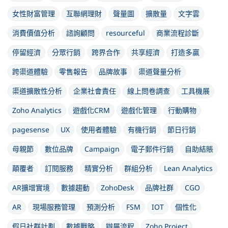
女性財富管理
互聯網理財
聲量圖
擴散量
文字雲
消費價值分析
諮詢顧問
resourceful
商業流程診斷
停留經濟
分眾行銷
跨界合作
共享經濟
打造多贏
跨渠道體驗
零售報告
品牌故事
渠道聲量分析
渠道擴散性分析
企業社會責任
線上問卷調查
工具機展
Zoho Analytics
遊戲化CRM
遊戲化管理
行動購物
pagesense
UX
使用者體驗
有機行銷
節日行銷
母親節
數位品牌
Campaign
電子郵件行銷
自助結賬
顛覆者
訂閱服務
精實分析
群組分析
Lean Analytics
AR擴增實境
數據趨動
ZohoDesk
品牌社群
CGO
AR
現場服務管理
預測分析
FSM
IOT
個性化
假日社群計劃
數據戰略
辦展流程
Zoho Project