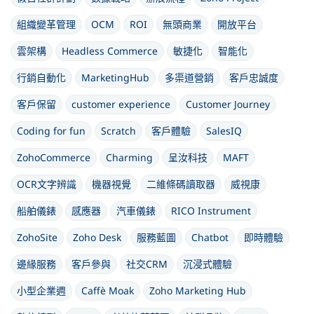
組織變革管理
OCM
ROI
無頭商業
開放平台
雲架構
Headless Commerce
敏捷化
智能化
行銷自動化
MarketingHub
多渠道營銷
客戶忠誠度
客戶保留
customer experience
Customer Journey
Coding for fun
Scratch
客戶體驗
SalesIQ
ZohoCommerce
Charming
呈汝科技
MAFT
OCR文字辨識
機器視覺
二維條碼讀取器
威視康
船舶儀錶
感應器
汽車儀錶
RICO Instrument
ZohoSite
Zoho Desk
服務藍圖
Chatbot
即時體驗
邊緣服務
客戶參與
社交CRM
沉浸式體驗
小型企業週
Caffè Moak
Zoho Marketing Hub