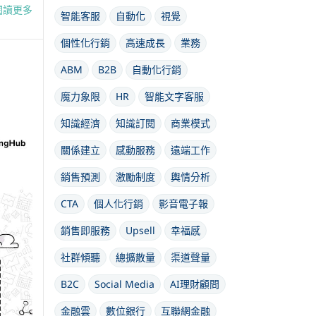
閱讀更多
智能客服
自動化
視覺
個性化行銷
高速成長
業務
ABM
B2B
自動化行銷
魔力象限
HR
智能文字客服
知識經濟
知識訂閱
商業模式
關係建立
感動服務
遠端工作
銷售預測
激勵制度
輿情分析
CTA
個人化行銷
影音電子報
銷售即服務
Upsell
幸福感
社群傾聽
總擴散量
渠道聲量
B2C
Social Media
AI理財顧問
金融雲
數位銀行
互聯網金融