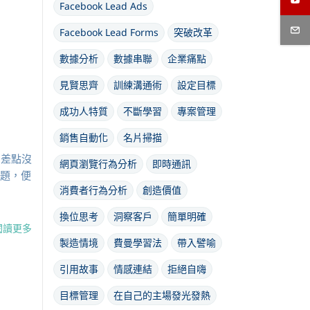
Facebook Lead Ads
Facebook Lead Forms
突破改革
數據分析
數據串聯
企業痛點
見賢思齊
訓練溝通術
設定目標
成功人特質
不斷學習
專案管理
銷售自動化
名片掃描
，差點沒
網頁瀏覽行為分析
即時通訊
主題，便
消費者行為分析
創造價值
換位思考
洞察客戶
簡單明確
閱讀更多
製造情境
費曼學習法
帶入譬喻
引用故事
情感連結
拒絕自嗨
目標管理
在自己的主場發光發熱