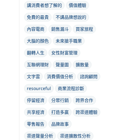
講消費者想了解的
價值體驗
免費的最貴
不講品牌想說的
內容電商
銷售漏斗
買家旅程
大腦的顏色
未來搶手職業
翻轉人生
女性財富管理
互聯網理財
聲量圖
擴散量
文字雲
消費價值分析
諮詢顧問
resourceful
商業流程診斷
停留經濟
分眾行銷
跨界合作
共享經濟
打造多贏
跨渠道體驗
零售報告
品牌故事
渠道聲量分析
渠道擴散性分析