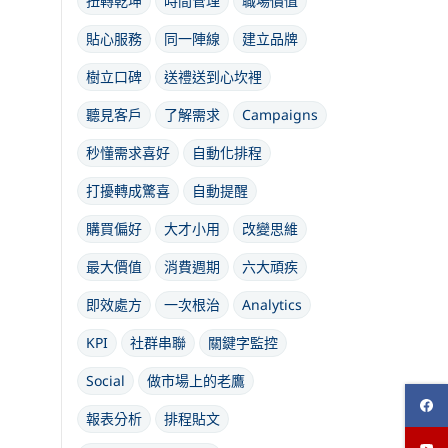
扭轉乾坤
時間管理
職場價值
貼心服務
同一陣線
建立品牌
樹立口碑
送禮送到心坎裡
聽見客戶
了解需求
Campaigns
秒懂需求喜好
自動化排程
打擾轉成驚喜
自動提醒
購買偏好
大才小用
改變思維
最大價值
消費週期
六大頑疾
即效處方
一次根治
Analytics
KPI
社群串聯
關鍵字監控
Social
做市場上的老鷹
報表分析
排程貼文