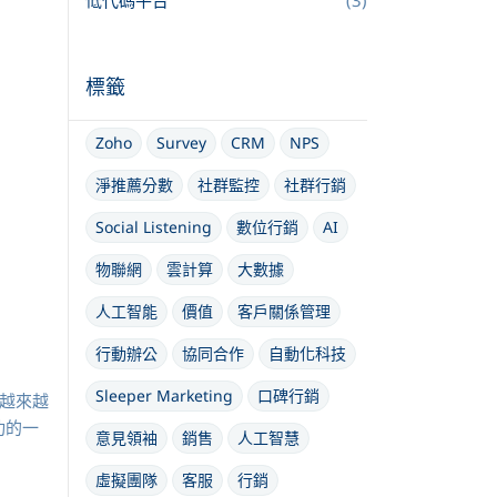
低代碼平台
(3)
標籤
Zoho
Survey
CRM
NPS
淨推薦分數
社群監控
社群行銷
Social Listening
數位行銷
AI
物聯網
雲計算
大數據
人工智能
價值
客戶關係管理
行動辦公
協同合作
自動化科技
Sleeper Marketing
口碑行銷
也越來越
功的一
意見領袖
銷售
人工智慧
虛擬團隊
客服
行銷