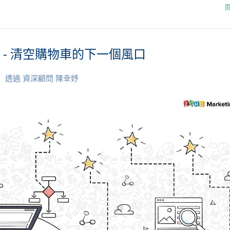
 - 清空購物車的下一個風口
透過
資深顧問 陳幸妤