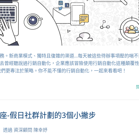
務。新商業模式、獨特且復雜的渠道…每天被這些待辦事項壓的喘不
去曾經聽說過行銷自動化，企業應該冒險使用行銷自動化這種顛覆
我們更專注於策略。你不能不懂的行銷自動化，一起來看看吧！
座-假日社群計劃的3個小撇步
透過
資深顧問 陳幸妤