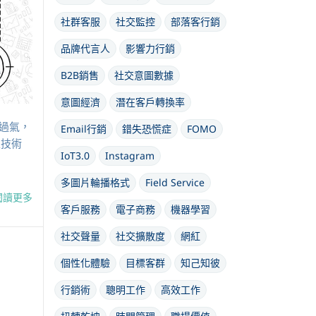
社群客服
社交監控
部落客行銷
品牌代言人
影響力行銷
B2B銷售
社交意圖數據
意圖經濟
潛在客戶轉換率
過氣，
Email行銷
錯失恐慌症
FOMO
性技術
IoT3.0
Instagram
多圖片輪播格式
Field Service
閱讀更多
客戶服務
電子商務
機器學習
社交聲量
社交擴散度
網紅
個性化體驗
目標客群
知己知彼
行銷術
聰明工作
高效工作