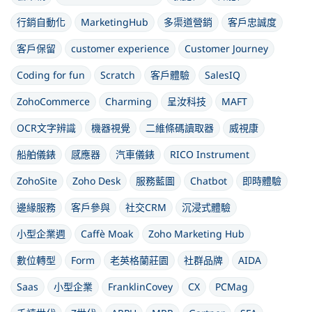
行銷自動化
MarketingHub
多渠道營銷
客戶忠誠度
客戶保留
customer experience
Customer Journey
Coding for fun
Scratch
客戶體驗
SalesIQ
ZohoCommerce
Charming
呈汝科技
MAFT
OCR文字辨識
機器視覺
二維條碼讀取器
威視康
船舶儀錶
感應器
汽車儀錶
RICO Instrument
ZohoSite
Zoho Desk
服務藍圖
Chatbot
即時體驗
邊緣服務
客戶參與
社交CRM
沉浸式體驗
小型企業週
Caffè Moak
Zoho Marketing Hub
數位轉型
Form
老英格蘭莊園
社群品牌
AIDA
Saas
小型企業
FranklinCovey
CX
PCMag