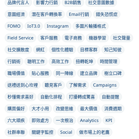
品牌代言人
影響力行銷
B2B銷售
社交意圖數據
意圖經濟
潛在客戶轉換率
Email行銷
錯失恐慌症
FOMO
IoT3.0
Instagram
多圖片輪播格式
Field Service
客戶服務
電子商務
機器學習
社交聲量
社交擴散度
網紅
個性化體驗
目標客群
知己知彼
行銷術
聰明工作
高效工作
扭轉乾坤
時間管理
職場價值
貼心服務
同一陣線
建立品牌
樹立口碑
送禮送到心坎裡
聽見客戶
了解需求
Campaigns
秒懂需求喜好
自動化排程
打擾轉成驚喜
自動提醒
購買偏好
大才小用
改變思維
最大價值
消費週期
六大頑疾
即效處方
一次根治
Analytics
KPI
社群串聯
關鍵字監控
Social
做市場上的老鷹