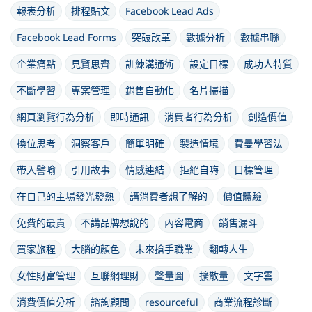
報表分析
排程貼文
Facebook Lead Ads
Facebook Lead Forms
突破改革
數據分析
數據串聯
企業痛點
見賢思齊
訓練溝通術
設定目標
成功人特質
不斷學習
專案管理
銷售自動化
名片掃描
網頁瀏覽行為分析
即時通訊
消費者行為分析
創造價值
換位思考
洞察客戶
簡單明確
製造情境
費曼學習法
帶入譬喻
引用故事
情感連結
拒絕自嗨
目標管理
在自己的主場發光發熱
講消費者想了解的
價值體驗
免費的最貴
不講品牌想說的
內容電商
銷售漏斗
買家旅程
大腦的顏色
未來搶手職業
翻轉人生
女性財富管理
互聯網理財
聲量圖
擴散量
文字雲
消費價值分析
諮詢顧問
resourceful
商業流程診斷