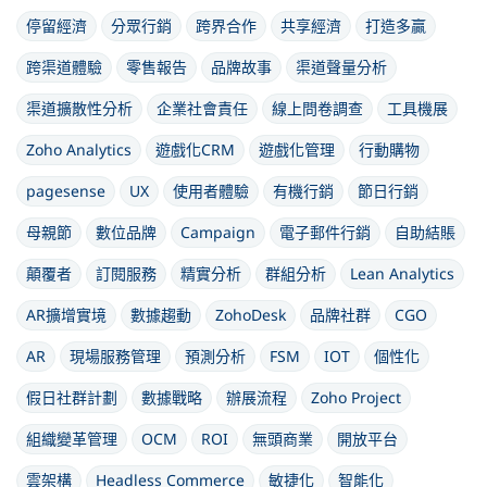
停留經濟
分眾行銷
跨界合作
共享經濟
打造多贏
跨渠道體驗
零售報告
品牌故事
渠道聲量分析
渠道擴散性分析
企業社會責任
線上問卷調查
工具機展
Zoho Analytics
遊戲化CRM
遊戲化管理
行動購物
pagesense
UX
使用者體驗
有機行銷
節日行銷
母親節
數位品牌
Campaign
電子郵件行銷
自助結賬
顛覆者
訂閱服務
精實分析
群組分析
Lean Analytics
AR擴增實境
數據趨動
ZohoDesk
品牌社群
CGO
AR
現場服務管理
預測分析
FSM
IOT
個性化
假日社群計劃
數據戰略
辦展流程
Zoho Project
組織變革管理
OCM
ROI
無頭商業
開放平台
雲架構
Headless Commerce
敏捷化
智能化