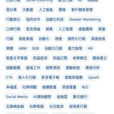
雲計算
大數據
人工智能
價值
客戶關係管理
行動辦公
協同合作
自動化科技
Sleeper Marketing
口碑行銷
意見領袖
銷售
人工智慧
虛擬團隊
客服
行銷
智能客服
自動化
視覺
個性化行銷
高速成長
業務
ABM
B2B
自動化行銷
魔力象限
HR
智能文字客服
知識經濟
知識訂閱
商業模式
關係建立
感動服務
遠端工作
銷售預測
激勵制度
輿情分析
CTA
個人化行銷
影音電子報
銷售即服務
Upsell
幸福感
社群傾聽
總擴散量
渠道聲量
B2C
Social Media
AI理財顧問
金融雲
數位銀行
互聯網金融
社群客服
社交監控
部落客行銷