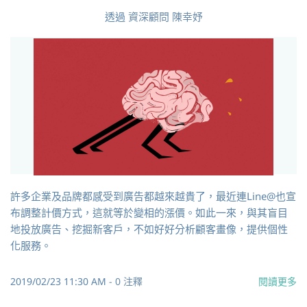
透過
資深顧問 陳幸妤
許多企業及品牌都感受到廣告都越來越貴了，最近連Line@也宣
布調整計價方式，這就等於變相的漲價。如此一來，與其盲目
地投放廣告、挖掘新客戶，不如好好分析顧客畫像，提供個性
化服務。
2019/02/23 11:30 AM
-
0
注釋
閱讀更多