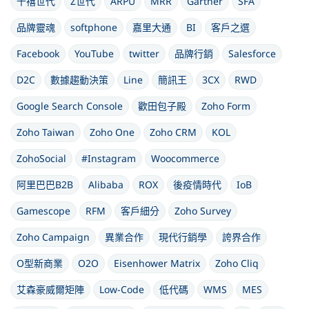
千禧世代
Z世代
ARPU
MRR
Gartner
SFA
品牌靈魂
softphone
嘉里大通
BI
客戶之選
Facebook
YouTube
twitter
品牌行銷
Salesforce
D2C
數據趨動決策
Line
簡訊王
3CX
RWD
Google Search Console
歡田包子殿
Zoho Form
Zoho Taiwan
Zoho One
Zoho CRM
KOL
ZohoSocial
#Instagram
Woocommerce
阿里巴巴B2B
Alibaba
ROX
後疫情時代
IoB
Gamescope
RFM
客戶細分
Zoho Survey
Zoho Campaign
異業合作
現代行銷學
誇界合作
O型新商業
O2O
Eisenhower Matrix
Zoho Cliq
艾森豪威爾矩陣
Low-Code
低代碼
WMS
MES