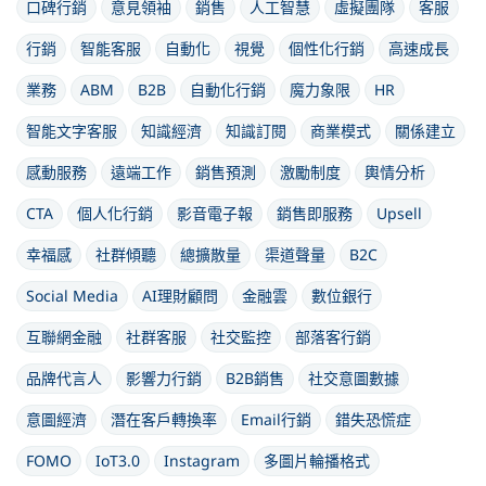
口碑行銷
意見領袖
銷售
人工智慧
虛擬團隊
客服
行銷
智能客服
自動化
視覺
個性化行銷
高速成長
業務
ABM
B2B
自動化行銷
魔力象限
HR
智能文字客服
知識經濟
知識訂閱
商業模式
關係建立
感動服務
遠端工作
銷售預測
激勵制度
輿情分析
CTA
個人化行銷
影音電子報
銷售即服務
Upsell
幸福感
社群傾聽
總擴散量
渠道聲量
B2C
Social Media
AI理財顧問
金融雲
數位銀行
互聯網金融
社群客服
社交監控
部落客行銷
品牌代言人
影響力行銷
B2B銷售
社交意圖數據
意圖經濟
潛在客戶轉換率
Email行銷
錯失恐慌症
FOMO
IoT3.0
Instagram
多圖片輪播格式