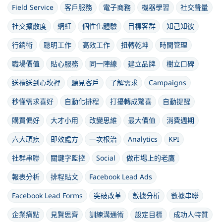
Field Service
客戶服務
電子商務
機器學習
社交聲量
社交擴散度
網紅
個性化體驗
目標客群
知己知彼
行銷術
聰明工作
高效工作
扭轉乾坤
時間管理
職場價值
貼心服務
同一陣線
建立品牌
樹立口碑
送禮送到心坎裡
聽見客戶
了解需求
Campaigns
秒懂需求喜好
自動化排程
打擾轉成驚喜
自動提醒
購買偏好
大才小用
改變思維
最大價值
消費週期
六大頑疾
即效處方
一次根治
Analytics
KPI
社群串聯
關鍵字監控
Social
做市場上的老鷹
報表分析
排程貼文
Facebook Lead Ads
Facebook Lead Forms
突破改革
數據分析
數據串聯
企業痛點
見賢思齊
訓練溝通術
設定目標
成功人特質