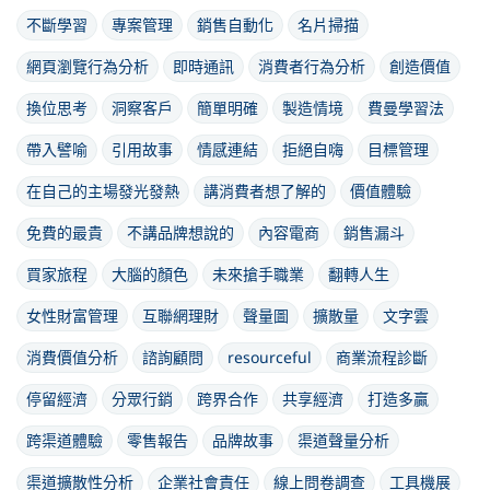
不斷學習
專案管理
銷售自動化
名片掃描
網頁瀏覽行為分析
即時通訊
消費者行為分析
創造價值
換位思考
洞察客戶
簡單明確
製造情境
費曼學習法
帶入譬喻
引用故事
情感連結
拒絕自嗨
目標管理
在自己的主場發光發熱
講消費者想了解的
價值體驗
免費的最貴
不講品牌想說的
內容電商
銷售漏斗
買家旅程
大腦的顏色
未來搶手職業
翻轉人生
女性財富管理
互聯網理財
聲量圖
擴散量
文字雲
消費價值分析
諮詢顧問
resourceful
商業流程診斷
停留經濟
分眾行銷
跨界合作
共享經濟
打造多贏
跨渠道體驗
零售報告
品牌故事
渠道聲量分析
渠道擴散性分析
企業社會責任
線上問卷調查
工具機展