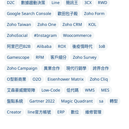
D2C
數據趨動決策
Line
簡訊王
3CX
RWD
Google Search Console
歡田包子殿
Zoho Form
Zoho Taiwan
Zoho One
Zoho CRM
KOL
ZohoSocial
#Instagram
Woocommerce
阿里巴巴B2B
Alibaba
ROX
後疫情時代
IoB
Gamescope
RFM
客戶細分
Zoho Survey
Zoho Campaign
異業合作
現代行銷學
誇界合作
O型新商業
O2O
Eisenhower Matrix
Zoho Cliq
艾森豪威爾矩陣
Low-Code
低代碼
WMS
MES
盤點系統
Gartner 2022
Magic Quadrant
sa
轉型
Creator
line官方帳號
ERP
數位
維修管理