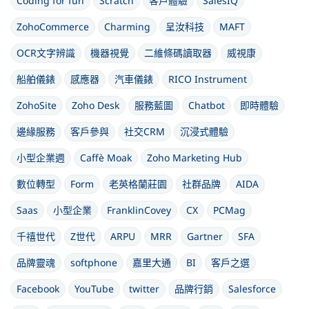
Coding for fun
Scratch
客戶體驗
SalesIQ
ZohoCommerce
Charming
呈汝科技
MAFT
OCR文字辨識
機器視覺
二維條碼讀取器
威視康
船舶儀錶
感應器
汽車儀錶
RICO Instrument
ZohoSite
Zoho Desk
服務藍圖
Chatbot
即時體驗
邊緣服務
客戶參與
社交CRM
沉浸式體驗
小型企業週
Caffè Moak
Zoho Marketing Hub
數位轉型
Form
老英格蘭莊園
社群品牌
AIDA
Saas
小型企業
FranklinCovey
CX
PCMag
千禧世代
Z世代
ARPU
MRR
Gartner
SFA
品牌靈魂
softphone
嘉里大通
BI
客戶之選
Facebook
YouTube
twitter
品牌行銷
Salesforce