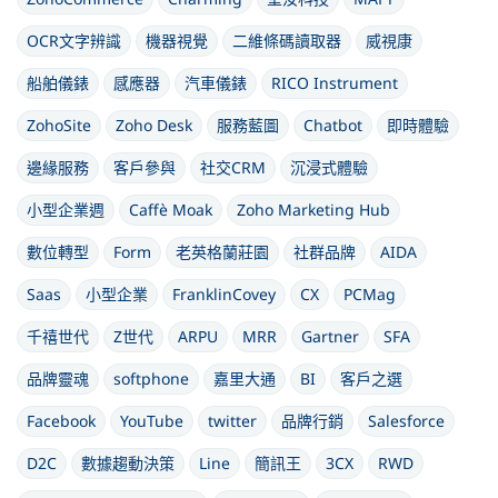
OCR文字辨識
機器視覺
二維條碼讀取器
威視康
船舶儀錶
感應器
汽車儀錶
RICO Instrument
ZohoSite
Zoho Desk
服務藍圖
Chatbot
即時體驗
邊緣服務
客戶參與
社交CRM
沉浸式體驗
小型企業週
Caffè Moak
Zoho Marketing Hub
數位轉型
Form
老英格蘭莊園
社群品牌
AIDA
Saas
小型企業
FranklinCovey
CX
PCMag
千禧世代
Z世代
ARPU
MRR
Gartner
SFA
品牌靈魂
softphone
嘉里大通
BI
客戶之選
Facebook
YouTube
twitter
品牌行銷
Salesforce
D2C
數據趨動決策
Line
簡訊王
3CX
RWD