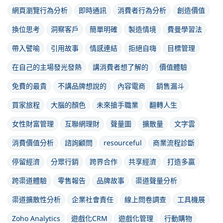
網頁瀏覽行為分析
即時通訊
消費者行為分析
創造價值
換位思考
洞察客戶
簡單明確
製造情境
費曼學習法
帶入譬喻
引用故事
情感連結
拒絕自嗨
目標管理
在自己的主場發光發熱
講消費者想了解的
價值體驗
免費的最貴
不講品牌想說的
內容電商
銷售漏斗
買家旅程
大腦的顏色
未來搶手職業
翻轉人生
女性財富管理
互聯網理財
聲量圖
擴散量
文字雲
消費價值分析
諮詢顧問
resourceful
商業流程診斷
停留經濟
分眾行銷
跨界合作
共享經濟
打造多贏
跨渠道體驗
零售報告
品牌故事
渠道聲量分析
渠道擴散性分析
企業社會責任
線上問卷調查
工具機展
Zoho Analytics
遊戲化CRM
遊戲化管理
行動購物