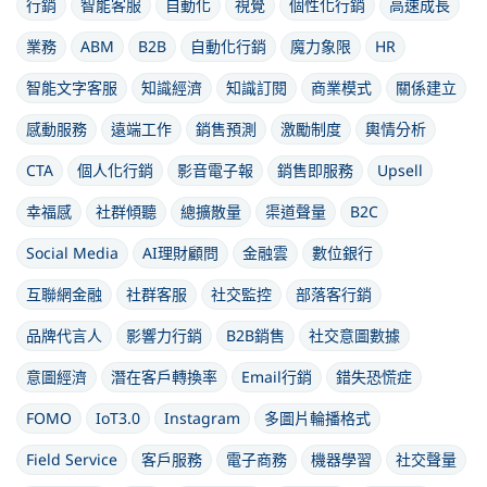
行銷
智能客服
自動化
視覺
個性化行銷
高速成長
業務
ABM
B2B
自動化行銷
魔力象限
HR
智能文字客服
知識經濟
知識訂閱
商業模式
關係建立
感動服務
遠端工作
銷售預測
激勵制度
輿情分析
CTA
個人化行銷
影音電子報
銷售即服務
Upsell
幸福感
社群傾聽
總擴散量
渠道聲量
B2C
Social Media
AI理財顧問
金融雲
數位銀行
互聯網金融
社群客服
社交監控
部落客行銷
品牌代言人
影響力行銷
B2B銷售
社交意圖數據
意圖經濟
潛在客戶轉換率
Email行銷
錯失恐慌症
FOMO
IoT3.0
Instagram
多圖片輪播格式
Field Service
客戶服務
電子商務
機器學習
社交聲量