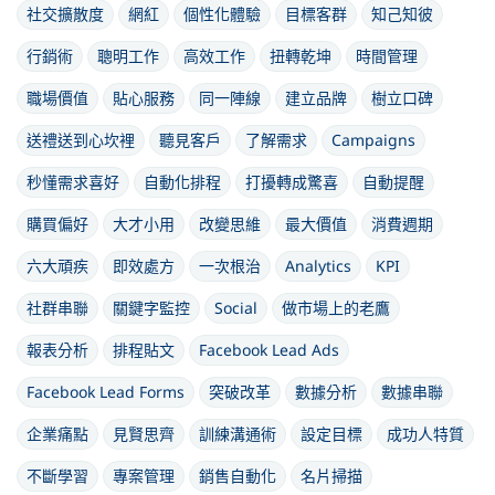
社交擴散度
網紅
個性化體驗
目標客群
知己知彼
行銷術
聰明工作
高效工作
扭轉乾坤
時間管理
職場價值
貼心服務
同一陣線
建立品牌
樹立口碑
送禮送到心坎裡
聽見客戶
了解需求
Campaigns
秒懂需求喜好
自動化排程
打擾轉成驚喜
自動提醒
購買偏好
大才小用
改變思維
最大價值
消費週期
六大頑疾
即效處方
一次根治
Analytics
KPI
社群串聯
關鍵字監控
Social
做市場上的老鷹
報表分析
排程貼文
Facebook Lead Ads
Facebook Lead Forms
突破改革
數據分析
數據串聯
企業痛點
見賢思齊
訓練溝通術
設定目標
成功人特質
不斷學習
專案管理
銷售自動化
名片掃描