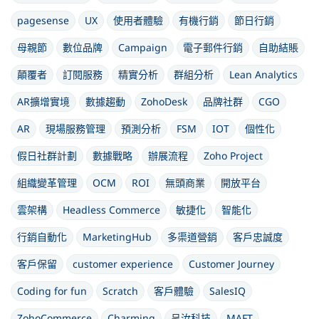
pagesense
UX
使用者體驗
有機行銷
節日行銷
母親節
數位品牌
Campaign
電子郵件行銷
自助結賬
顛覆者
訂閱服務
精實分析
群組分析
Lean Analytics
AR擴增實境
數據趨動
ZohoDesk
品牌社群
CGO
AR
現場服務管理
預測分析
FSM
IOT
個性化
假日社群計劃
數據戰略
辦展流程
Zoho Project
組織變革管理
OCM
ROI
無頭商業
開放平台
雲架構
Headless Commerce
敏捷化
智能化
行銷自動化
MarketingHub
多渠道營銷
客戶忠誠度
客戶保留
customer experience
Customer Journey
Coding for fun
Scratch
客戶體驗
SalesIQ
ZohoCommerce
Charming
呈汝科技
MAFT