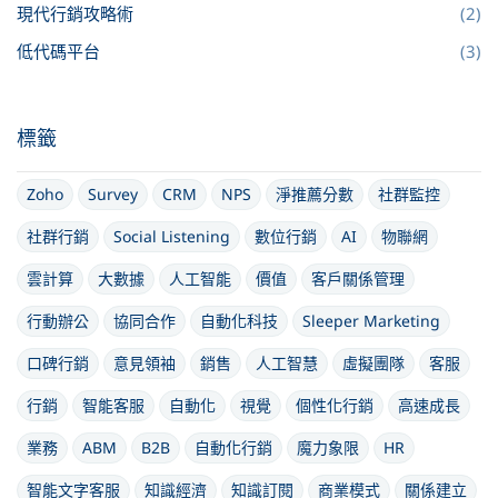
現代行銷攻略術
(2)
低代碼平台
(3)
標籤
Zoho
Survey
CRM
NPS
淨推薦分數
社群監控
社群行銷
Social Listening
數位行銷
AI
物聯網
雲計算
大數據
人工智能
價值
客戶關係管理
行動辦公
協同合作
自動化科技
Sleeper Marketing
口碑行銷
意見領袖
銷售
人工智慧
虛擬團隊
客服
行銷
智能客服
自動化
視覺
個性化行銷
高速成長
業務
ABM
B2B
自動化行銷
魔力象限
HR
智能文字客服
知識經濟
知識訂閱
商業模式
關係建立