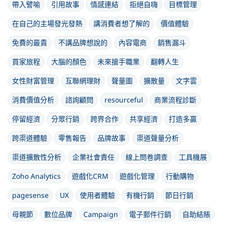
帶入譬喻
引用故事
情感連結
拒絕自嗨
目標管理
在自己的主場發光發熱
講消費者想了解的
價值體驗
免費的最貴
不講品牌想說的
內容電商
銷售漏斗
買家旅程
大腦的顏色
未來搶手職業
翻轉人生
女性財富管理
互聯網理財
聲量圖
擴散量
文字雲
消費價值分析
諮詢顧問
resourceful
商業流程診斷
停留經濟
分眾行銷
跨界合作
共享經濟
打造多贏
跨渠道體驗
零售報告
品牌故事
渠道聲量分析
渠道擴散性分析
企業社會責任
線上問卷調查
工具機展
Zoho Analytics
遊戲化CRM
遊戲化管理
行動購物
pagesense
UX
使用者體驗
有機行銷
節日行銷
母親節
數位品牌
Campaign
電子郵件行銷
自助結賬