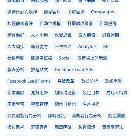
職場價值
貼心服務
同一陣線
建立品牌
樹立口碑
送禮送到心坎裡
聽見客戶
了解需求
Campaigns
秒懂需求喜好
自動化排程
打擾轉成驚喜
自動提醒
購買偏好
大才小用
改變思維
最大價值
消費週期
六大頑疾
即效處方
一次根治
Analytics
KPI
社群串聯
關鍵字監控
Social
做市場上的老鷹
報表分析
排程貼文
Facebook Lead Ads
Facebook Lead Forms
突破改革
數據分析
數據串聯
企業痛點
見賢思齊
訓練溝通術
設定目標
成功人特質
不斷學習
專案管理
銷售自動化
名片掃描
網頁瀏覽行為分析
即時通訊
消費者行為分析
創造價值
換位思考
洞察客戶
簡單明確
製造情境
費曼學習法