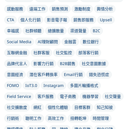
感動服務
遠端工作
銷售預測
激勵制度
輿情分析
CTA
個人化行銷
影音電子報
銷售即服務
Upsell
幸福感
社群傾聽
總擴散量
渠道聲量
B2C
Social Media
AI理財顧問
金融雲
數位銀行
互聯網金融
社群客服
社交監控
部落客行銷
品牌代言人
影響力行銷
B2B銷售
社交意圖數據
意圖經濟
潛在客戶轉換率
Email行銷
錯失恐慌症
FOMO
IoT3.0
Instagram
多圖片輪播格式
Field Service
客戶服務
電子商務
機器學習
社交聲量
社交擴散度
網紅
個性化體驗
目標客群
知己知彼
行銷術
聰明工作
高效工作
扭轉乾坤
時間管理