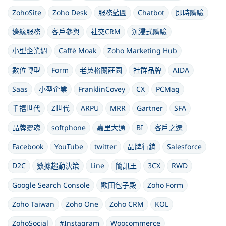
ZohoSite
Zoho Desk
服務藍圖
Chatbot
即時體驗
邊緣服務
客戶參與
社交CRM
沉浸式體驗
小型企業週
Caffè Moak
Zoho Marketing Hub
數位轉型
Form
老英格蘭莊園
社群品牌
AIDA
Saas
小型企業
FranklinCovey
CX
PCMag
千禧世代
Z世代
ARPU
MRR
Gartner
SFA
品牌靈魂
softphone
嘉里大通
BI
客戶之選
Facebook
YouTube
twitter
品牌行銷
Salesforce
D2C
數據趨動決策
Line
簡訊王
3CX
RWD
Google Search Console
歡田包子殿
Zoho Form
Zoho Taiwan
Zoho One
Zoho CRM
KOL
ZohoSocial
#Instagram
Woocommerce