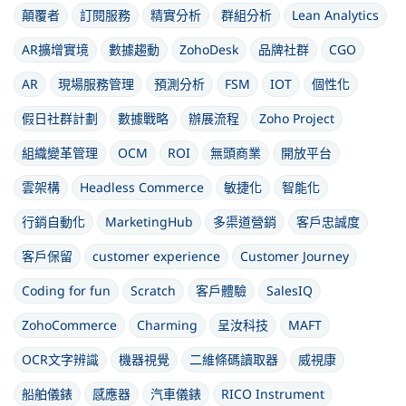
顛覆者
訂閱服務
精實分析
群組分析
Lean Analytics
AR擴增實境
數據趨動
ZohoDesk
品牌社群
CGO
AR
現場服務管理
預測分析
FSM
IOT
個性化
假日社群計劃
數據戰略
辦展流程
Zoho Project
組織變革管理
OCM
ROI
無頭商業
開放平台
雲架構
Headless Commerce
敏捷化
智能化
行銷自動化
MarketingHub
多渠道營銷
客戶忠誠度
客戶保留
customer experience
Customer Journey
Coding for fun
Scratch
客戶體驗
SalesIQ
ZohoCommerce
Charming
呈汝科技
MAFT
OCR文字辨識
機器視覺
二維條碼讀取器
威視康
船舶儀錶
感應器
汽車儀錶
RICO Instrument