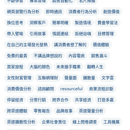
不斷學習
專案管理
銷售自動化
名片掃描
網頁瀏覽行為分析
即時通訊
消費者行為分析
創造價值
換位思考
洞察客戶
簡單明確
製造情境
費曼學習法
帶入譬喻
引用故事
情感連結
拒絕自嗨
目標管理
在自己的主場發光發熱
講消費者想了解的
價值體驗
免費的最貴
不講品牌想說的
內容電商
銷售漏斗
買家旅程
大腦的顏色
未來搶手職業
翻轉人生
女性財富管理
互聯網理財
聲量圖
擴散量
文字雲
消費價值分析
諮詢顧問
resourceful
商業流程診斷
停留經濟
分眾行銷
跨界合作
共享經濟
打造多贏
跨渠道體驗
零售報告
品牌故事
渠道聲量分析
渠道擴散性分析
企業社會責任
線上問卷調查
工具機展