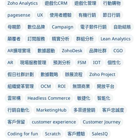
Zoho Analytics
遊戲化CRM
遊戲化管理
行動購物
pagesense
UX
使用者體驗
有機行銷
節日行銷
母親節
數位品牌
Campaign
電子郵件行銷
自助結賬
顛覆者
訂閱服務
精實分析
群組分析
Lean Analytics
AR擴增實境
數據趨動
ZohoDesk
品牌社群
CGO
AR
現場服務管理
預測分析
FSM
IOT
個性化
假日社群計劃
數據戰略
辦展流程
Zoho Project
組織變革管理
OCM
ROI
無頭商業
開放平台
雲架構
Headless Commerce
敏捷化
智能化
行銷自動化
MarketingHub
多渠道營銷
客戶忠誠度
客戶保留
customer experience
Customer Journey
Coding for fun
Scratch
客戶體驗
SalesIQ