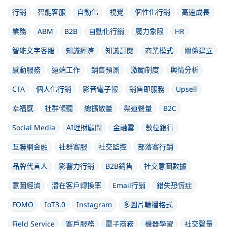
行銷
智能客服
自動化
視覺
個性化行銷
高速成長
業務
ABM
B2B
自動化行銷
魔力象限
HR
智能文字客服
知識經濟
知識訂閱
商業模式
關係建立
感動服務
遠端工作
銷售預測
激勵制度
輿情分析
CTA
個人化行銷
影音電子報
銷售即服務
Upsell
幸福感
社群傾聽
總擴散量
渠道聲量
B2C
Social Media
AI理財顧問
金融雲
數位銀行
互聯網金融
社群客服
社交監控
部落客行銷
品牌代言人
影響力行銷
B2B銷售
社交意圖數據
意圖經濟
潛在客戶轉換率
Email行銷
錯失恐慌症
FOMO
IoT3.0
Instagram
多圖片輪播格式
Field Service
客戶服務
電子商務
機器學習
社交聲量