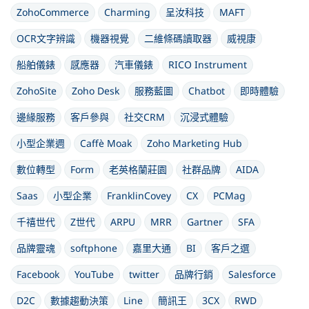
ZohoCommerce
Charming
呈汝科技
MAFT
OCR文字辨識
機器視覺
二維條碼讀取器
威視康
船舶儀錶
感應器
汽車儀錶
RICO Instrument
ZohoSite
Zoho Desk
服務藍圖
Chatbot
即時體驗
邊緣服務
客戶參與
社交CRM
沉浸式體驗
小型企業週
Caffè Moak
Zoho Marketing Hub
數位轉型
Form
老英格蘭莊園
社群品牌
AIDA
Saas
小型企業
FranklinCovey
CX
PCMag
千禧世代
Z世代
ARPU
MRR
Gartner
SFA
品牌靈魂
softphone
嘉里大通
BI
客戶之選
Facebook
YouTube
twitter
品牌行銷
Salesforce
D2C
數據趨動決策
Line
簡訊王
3CX
RWD