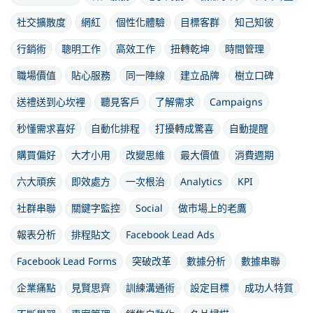
社交擴散度
網紅
個性化體驗
目標客群
知己知彼
行銷術
聰明工作
高效工作
扭轉乾坤
時間管理
職場價值
貼心服務
同一陣線
建立品牌
樹立口碑
送禮送到心坎裡
聽見客戶
了解需求
Campaigns
秒懂需求喜好
自動化排程
打擾轉成驚喜
自動提醒
購買偏好
大才小用
改變思維
最大價值
消費週期
六大頑疾
即效處方
一次根治
Analytics
KPI
社群串聯
關鍵字監控
Social
做市場上的老鷹
報表分析
排程貼文
Facebook Lead Ads
Facebook Lead Forms
突破改革
數據分析
數據串聯
企業痛點
見賢思齊
訓練溝通術
設定目標
成功人特質