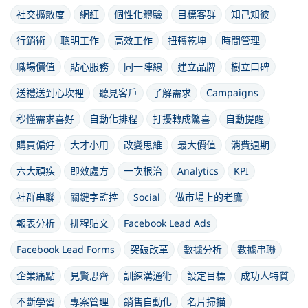
社交擴散度
網紅
個性化體驗
目標客群
知己知彼
行銷術
聰明工作
高效工作
扭轉乾坤
時間管理
職場價值
貼心服務
同一陣線
建立品牌
樹立口碑
送禮送到心坎裡
聽見客戶
了解需求
Campaigns
秒懂需求喜好
自動化排程
打擾轉成驚喜
自動提醒
購買偏好
大才小用
改變思維
最大價值
消費週期
六大頑疾
即效處方
一次根治
Analytics
KPI
社群串聯
關鍵字監控
Social
做市場上的老鷹
報表分析
排程貼文
Facebook Lead Ads
Facebook Lead Forms
突破改革
數據分析
數據串聯
企業痛點
見賢思齊
訓練溝通術
設定目標
成功人特質
不斷學習
專案管理
銷售自動化
名片掃描