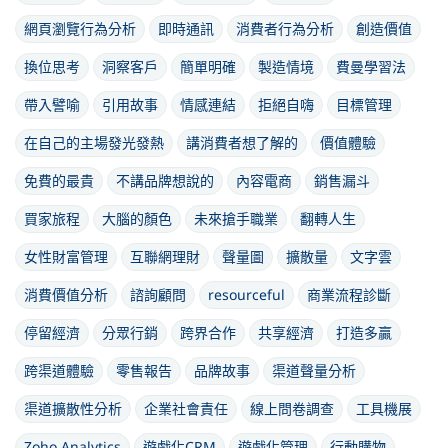
網頁瀏覽行為分析
即時通訊
消費者行為分析
創造價值
換位思考
洞察客戶
簡單明確
製造情境
費曼學習法
帶入譬喻
引用故事
情感連結
拒絕自嗨
目標管理
在自己的主場發光發熱
講消費者想了解的
價值體驗
免費的最貴
不講品牌想說的
內容電商
銷售漏斗
買家旅程
大腦的顏色
未來搶手職業
翻轉人生
女性財富管理
互聯網理財
聲量圖
擴散量
文字雲
消費價值分析
諮詢顧問
resourceful
商業流程診斷
停留經濟
分眾行銷
跨界合作
共享經濟
打造多贏
跨渠道體驗
零售報告
品牌故事
渠道聲量分析
渠道擴散性分析
企業社會責任
線上問卷調查
工具機展
Zoho Analytics
遊戲化CRM
遊戲化管理
行動購物