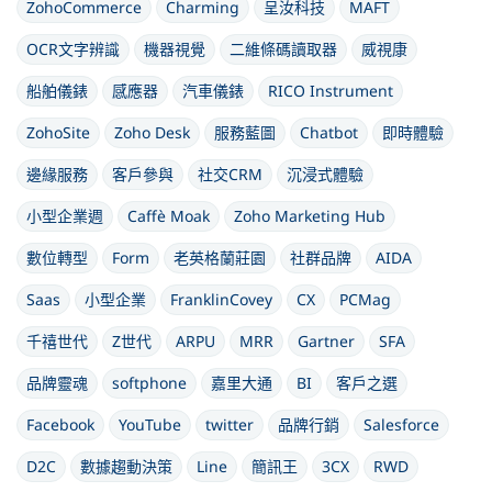
ZohoCommerce
Charming
呈汝科技
MAFT
OCR文字辨識
機器視覺
二維條碼讀取器
威視康
船舶儀錶
感應器
汽車儀錶
RICO Instrument
ZohoSite
Zoho Desk
服務藍圖
Chatbot
即時體驗
邊緣服務
客戶參與
社交CRM
沉浸式體驗
小型企業週
Caffè Moak
Zoho Marketing Hub
數位轉型
Form
老英格蘭莊園
社群品牌
AIDA
Saas
小型企業
FranklinCovey
CX
PCMag
千禧世代
Z世代
ARPU
MRR
Gartner
SFA
品牌靈魂
softphone
嘉里大通
BI
客戶之選
Facebook
YouTube
twitter
品牌行銷
Salesforce
D2C
數據趨動決策
Line
簡訊王
3CX
RWD