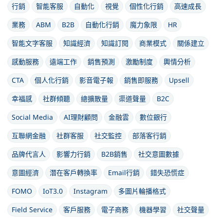
行銷
智能客服
自動化
視覺
個性化行銷
高速成長
業務
ABM
B2B
自動化行銷
魔力象限
HR
智能文字客服
知識經濟
知識訂閱
商業模式
關係建立
感動服務
遠端工作
銷售預測
激勵制度
輿情分析
CTA
個人化行銷
影音電子報
銷售即服務
Upsell
幸福感
社群傾聽
總擴散量
渠道聲量
B2C
Social Media
AI理財顧問
金融雲
數位銀行
互聯網金融
社群客服
社交監控
部落客行銷
品牌代言人
影響力行銷
B2B銷售
社交意圖數據
意圖經濟
潛在客戶轉換率
Email行銷
錯失恐慌症
FOMO
IoT3.0
Instagram
多圖片輪播格式
Field Service
客戶服務
電子商務
機器學習
社交聲量