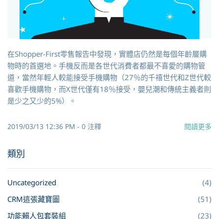
在Shopper-First零售報告中發現，實體店仍然是每個年齡層購
物時的首選地。手機反而是各世代消費者都最不喜愛的購物管
道，當然年輕人較能接受手機購物（27％的千禧世代和Z世代較
喜歡手機購物，而X世代僅有18％接受，嬰兒潮和傳統主義者則
是少之又少的5%）。
2019/03/13 12:36 PM
-
0
注釋
閱讀更多
類別
Uncategorized
(4)
CRM這張藏寶圖
(51)
功能賴人包套裝組
(23)