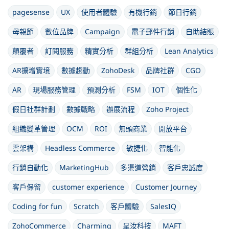
pagesense
UX
使用者體驗
有機行銷
節日行銷
母親節
數位品牌
Campaign
電子郵件行銷
自助結賬
顛覆者
訂閱服務
精實分析
群組分析
Lean Analytics
AR擴增實境
數據趨動
ZohoDesk
品牌社群
CGO
AR
現場服務管理
預測分析
FSM
IOT
個性化
假日社群計劃
數據戰略
辦展流程
Zoho Project
組織變革管理
OCM
ROI
無頭商業
開放平台
雲架構
Headless Commerce
敏捷化
智能化
行銷自動化
MarketingHub
多渠道營銷
客戶忠誠度
客戶保留
customer experience
Customer Journey
Coding for fun
Scratch
客戶體驗
SalesIQ
ZohoCommerce
Charming
呈汝科技
MAFT