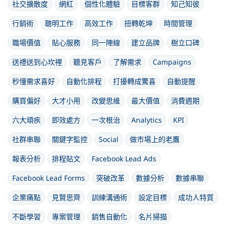
社交擴散度
網紅
個性化體驗
目標客群
知己知彼
行銷術
聰明工作
高效工作
扭轉乾坤
時間管理
職場價值
貼心服務
同一陣線
建立品牌
樹立口碑
送禮送到心坎裡
聽見客戶
了解需求
Campaigns
秒懂需求喜好
自動化排程
打擾轉成驚喜
自動提醒
購買偏好
大才小用
改變思維
最大價值
消費週期
六大頑疾
即效處方
一次根治
Analytics
KPI
社群串聯
關鍵字監控
Social
做市場上的老鷹
報表分析
排程貼文
Facebook Lead Ads
Facebook Lead Forms
突破改革
數據分析
數據串聯
企業痛點
見賢思齊
訓練溝通術
設定目標
成功人特質
不斷學習
專案管理
銷售自動化
名片掃描