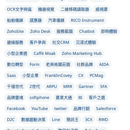
OCR文字辨識
機器視覺
二維條碼讀取器
威視康
船舶儀錶
感應器
汽車儀錶
RICO Instrument
ZohoSite
Zoho Desk
服務藍圖
Chatbot
即時體驗
邊緣服務
客戶參與
社交CRM
沉浸式體驗
小型企業週
Caffè Moak
Zoho Marketing Hub
數位轉型
Form
老英格蘭莊園
社群品牌
AIDA
Saas
小型企業
FranklinCovey
CX
PCMag
千禧世代
Z世代
ARPU
MRR
Gartner
SFA
品牌靈魂
softphone
嘉里大通
BI
客戶之選
Facebook
YouTube
twitter
品牌行銷
Salesforce
D2C
數據趨動決策
Line
簡訊王
3CX
RWD