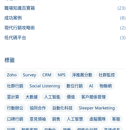
職場知識百寶箱
(23)
成功案例
(8)
現代行銷攻略術
(2)
低代碼平台
(3)
標籤
Zoho
Survey
CRM
NPS
淨推薦分數
社群監控
社群行銷
Social Listening
數位行銷
AI
物聯網
雲計算
大數據
人工智能
價值
客戶關係管理
行動辦公
協同合作
自動化科技
Sleeper Marketing
口碑行銷
意見領袖
銷售
人工智慧
虛擬團隊
客服
行銷
智能客服
自動化
視覺
個性化行銷
高速成長