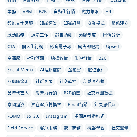
業務
ABM
B2B
自動化行銷
魔力象限
HR
智能文字客服
知識經濟
知識訂閱
商業模式
關係建立
感動服務
遠端工作
銷售預測
激勵制度
輿情分析
CTA
個人化行銷
影音電子報
銷售即服務
Upsell
幸福感
社群傾聽
總擴散量
渠道聲量
B2C
Social Media
AI理財顧問
金融雲
數位銀行
互聯網金融
社群客服
社交監控
部落客行銷
品牌代言人
影響力行銷
B2B銷售
社交意圖數據
意圖經濟
潛在客戶轉換率
Email行銷
錯失恐慌症
FOMO
IoT3.0
Instagram
多圖片輪播格式
Field Service
客戶服務
電子商務
機器學習
社交聲量