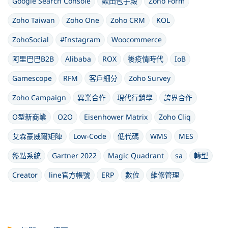
Google Search Console
歡田包子殿
Zoho Form
Zoho Taiwan
Zoho One
Zoho CRM
KOL
ZohoSocial
#Instagram
Woocommerce
阿里巴巴B2B
Alibaba
ROX
後疫情時代
IoB
Gamescope
RFM
客戶細分
Zoho Survey
Zoho Campaign
異業合作
現代行銷學
誇界合作
O型新商業
O2O
Eisenhower Matrix
Zoho Cliq
艾森豪威爾矩陣
Low-Code
低代碼
WMS
MES
盤點系統
Gartner 2022
Magic Quadrant
sa
轉型
Creator
line官方帳號
ERP
數位
維修管理