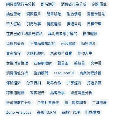
網頁瀏覽行為分析
即時通訊
消費者行為分析
創造價值
換位思考
洞察客戶
簡單明確
製造情境
費曼學習法
帶入譬喻
引用故事
情感連結
拒絕自嗨
目標管理
在自己的主場發光發熱
講消費者想了解的
價值體驗
免費的最貴
不講品牌想說的
內容電商
銷售漏斗
買家旅程
大腦的顏色
未來搶手職業
翻轉人生
女性財富管理
互聯網理財
聲量圖
擴散量
文字雲
消費價值分析
諮詢顧問
resourceful
商業流程診斷
停留經濟
分眾行銷
跨界合作
共享經濟
打造多贏
跨渠道體驗
零售報告
品牌故事
渠道聲量分析
渠道擴散性分析
企業社會責任
線上問卷調查
工具機展
Zoho Analytics
遊戲化CRM
遊戲化管理
行動購物