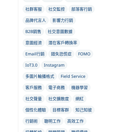
社群客服
社交監控
部落客行銷
品牌代言人
影響力行銷
B2B銷售
社交意圖數據
意圖經濟
潛在客戶轉換率
Email行銷
錯失恐慌症
FOMO
IoT3.0
Instagram
多圖片輪播格式
Field Service
客戶服務
電子商務
機器學習
社交聲量
社交擴散度
網紅
個性化體驗
目標客群
知己知彼
行銷術
聰明工作
高效工作