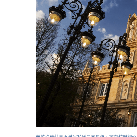
老英格蘭莊園不滿足於僅是五星級，擁有精雕細琢