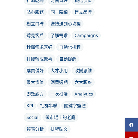
扭轉乾坤
時間管理
職場價值
貼心服務
同一陣線
建立品牌
樹立口碑
送禮送到心坎裡
聽見客戶
了解需求
Campaigns
秒懂需求喜好
自動化排程
打擾轉成驚喜
自動提醒
購買偏好
大才小用
改變思維
最大價值
消費週期
六大頑疾
即效處方
一次根治
Analytics
KPI
社群串聯
關鍵字監控
Social
做市場上的老鷹
報表分析
排程貼文