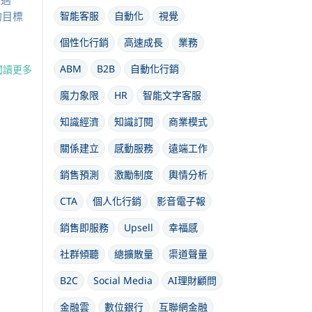
的目標
智能客服
自動化
視覺
個性化行銷
高速成長
業務
ABM
B2B
自動化行銷
閱讀更多
魔力象限
HR
智能文字客服
知識經濟
知識訂閱
商業模式
關係建立
感動服務
遠端工作
銷售預測
激勵制度
輿情分析
CTA
個人化行銷
影音電子報
銷售即服務
Upsell
幸福感
社群傾聽
總擴散量
渠道聲量
B2C
Social Media
AI理財顧問
金融雲
數位銀行
互聯網金融