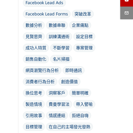
Facebook Lead Ads
Facebook Lead Forms
突破改革
數據分析
數據串聯
企業痛點
見賢思齊
訓練溝通術
設定目標
成功人特質
不斷學習
專案管理
銷售自動化
名片掃描
網頁瀏覽行為分析
即時通訊
消費者行為分析
創造價值
換位思考
洞察客戶
簡單明確
製造情境
費曼學習法
帶入譬喻
引用故事
情感連結
拒絕自嗨
目標管理
在自己的主場發光發熱