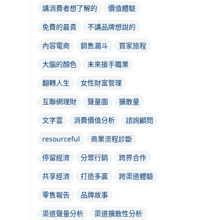
講消費者想了解的
價值體驗
免費的最貴
不講品牌想說的
內容電商
銷售漏斗
買家旅程
大腦的顏色
未來搶手職業
翻轉人生
女性財富管理
互聯網理財
聲量圖
擴散量
文字雲
消費價值分析
諮詢顧問
resourceful
商業流程診斷
停留經濟
分眾行銷
跨界合作
共享經濟
打造多贏
跨渠道體驗
零售報告
品牌故事
渠道聲量分析
渠道擴散性分析