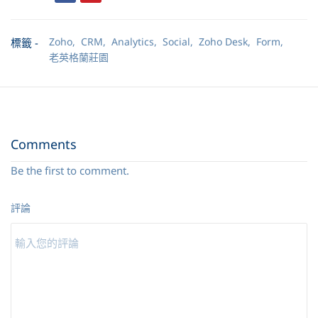
Zoho,
CRM,
Analytics,
Social,
Zoho Desk,
Form,
標籤 -
老英格蘭莊園
Comments
Be the first to comment.
評論