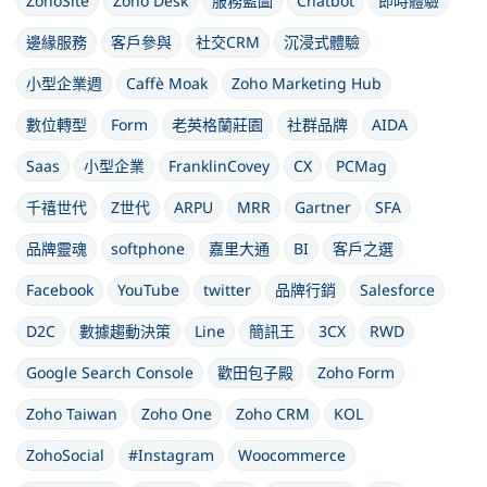
ZohoSite
Zoho Desk
服務藍圖
Chatbot
即時體驗
邊緣服務
客戶參與
社交CRM
沉浸式體驗
小型企業週
Caffè Moak
Zoho Marketing Hub
數位轉型
Form
老英格蘭莊園
社群品牌
AIDA
Saas
小型企業
FranklinCovey
CX
PCMag
千禧世代
Z世代
ARPU
MRR
Gartner
SFA
品牌靈魂
softphone
嘉里大通
BI
客戶之選
Facebook
YouTube
twitter
品牌行銷
Salesforce
D2C
數據趨動決策
Line
簡訊王
3CX
RWD
Google Search Console
歡田包子殿
Zoho Form
Zoho Taiwan
Zoho One
Zoho CRM
KOL
ZohoSocial
#Instagram
Woocommerce