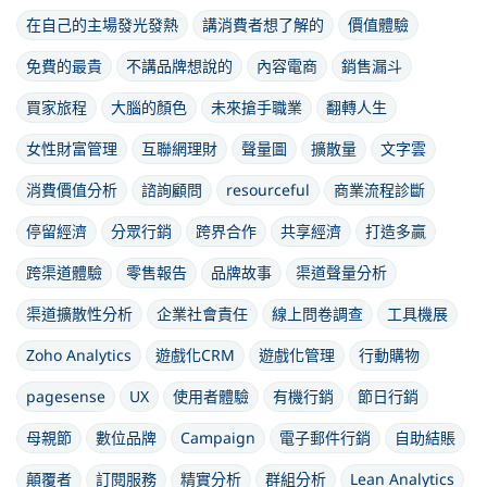
在自己的主場發光發熱
講消費者想了解的
價值體驗
免費的最貴
不講品牌想說的
內容電商
銷售漏斗
買家旅程
大腦的顏色
未來搶手職業
翻轉人生
女性財富管理
互聯網理財
聲量圖
擴散量
文字雲
消費價值分析
諮詢顧問
resourceful
商業流程診斷
停留經濟
分眾行銷
跨界合作
共享經濟
打造多贏
跨渠道體驗
零售報告
品牌故事
渠道聲量分析
渠道擴散性分析
企業社會責任
線上問卷調查
工具機展
Zoho Analytics
遊戲化CRM
遊戲化管理
行動購物
pagesense
UX
使用者體驗
有機行銷
節日行銷
母親節
數位品牌
Campaign
電子郵件行銷
自助結賬
顛覆者
訂閱服務
精實分析
群組分析
Lean Analytics