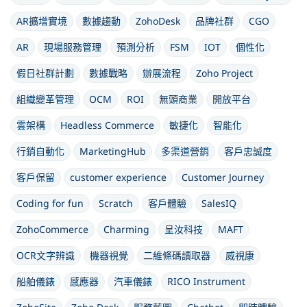
AR擴增實境
數據趨動
ZohoDesk
品牌社群
CGO
AR
現場服務管理
預測分析
FSM
IOT
個性化
假日社群計劃
數據戰略
辦展流程
Zoho Project
組織變革管理
OCM
ROI
無頭商業
開放平台
雲架構
Headless Commerce
敏捷化
智能化
行銷自動化
MarketingHub
多渠道營銷
客戶忠誠度
客戶保留
customer experience
Customer Journey
Coding for fun
Scratch
客戶體驗
SalesIQ
ZohoCommerce
Charming
呈汝科技
MAFT
OCR文字辨識
機器視覺
二維條碼讀取器
威視康
船舶儀錶
感應器
汽車儀錶
RICO Instrument