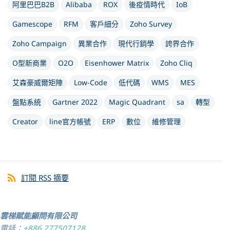
阿里巴巴B2B
Alibaba
ROX
後疫情時代
IoB
Gamescope
RFM
客戶細分
Zoho Survey
Zoho Campaign
異業合作
現代行銷學
誇界合作
O型新商業
O2O
Eisenhower Matrix
Zoho Cliq
艾森豪威爾矩陣
Low-Code
低代碼
WMS
MES
盤點系統
Gartner 2022
Magic Quadrant
sa
轉型
Creator
line官方帳號
ERP
數位
維修管理
訂閱 RSS 摘要
雲梯賦能顧問有限公司
電話：
+886 277507128