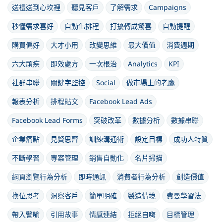
送禮送到心坎裡
聽見客戶
了解需求
Campaigns
秒懂需求喜好
自動化排程
打擾轉成驚喜
自動提醒
購買偏好
大才小用
改變思維
最大價值
消費週期
六大頑疾
即效處方
一次根治
Analytics
KPI
社群串聯
關鍵字監控
Social
做市場上的老鷹
報表分析
排程貼文
Facebook Lead Ads
Facebook Lead Forms
突破改革
數據分析
數據串聯
企業痛點
見賢思齊
訓練溝通術
設定目標
成功人特質
不斷學習
專案管理
銷售自動化
名片掃描
網頁瀏覽行為分析
即時通訊
消費者行為分析
創造價值
換位思考
洞察客戶
簡單明確
製造情境
費曼學習法
帶入譬喻
引用故事
情感連結
拒絕自嗨
目標管理