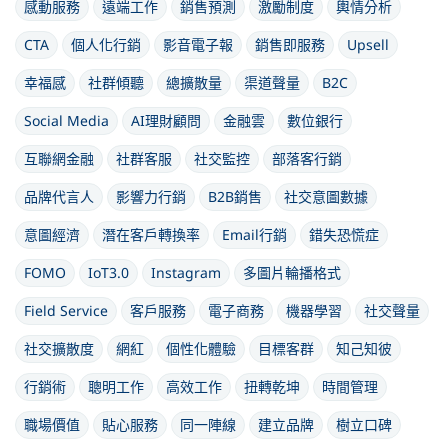
感動服務
遠端工作
銷售預測
激勵制度
輿情分析
CTA
個人化行銷
影音電子報
銷售即服務
Upsell
幸福感
社群傾聽
總擴散量
渠道聲量
B2C
Social Media
AI理財顧問
金融雲
數位銀行
互聯網金融
社群客服
社交監控
部落客行銷
品牌代言人
影響力行銷
B2B銷售
社交意圖數據
意圖經濟
潛在客戶轉換率
Email行銷
錯失恐慌症
FOMO
IoT3.0
Instagram
多圖片輪播格式
Field Service
客戶服務
電子商務
機器學習
社交聲量
社交擴散度
網紅
個性化體驗
目標客群
知己知彼
行銷術
聰明工作
高效工作
扭轉乾坤
時間管理
職場價值
貼心服務
同一陣線
建立品牌
樹立口碑