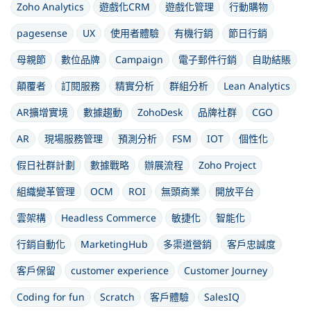
Zoho Analytics
遊戲化CRM
遊戲化管理
行動購物
pagesense
UX
使用者體驗
有機行銷
節日行銷
母親節
數位品牌
Campaign
電子郵件行銷
自助結賬
顛覆者
訂閱服務
精實分析
群組分析
Lean Analytics
AR擴增實境
數據趨動
ZohoDesk
品牌社群
CGO
AR
現場服務管理
預測分析
FSM
IOT
個性化
假日社群計劃
數據戰略
辦展流程
Zoho Project
組織變革管理
OCM
ROI
無頭商業
開放平台
雲架構
Headless Commerce
敏捷化
智能化
行銷自動化
MarketingHub
多渠道營銷
客戶忠誠度
客戶保留
customer experience
Customer Journey
Coding for fun
Scratch
客戶體驗
SalesIQ