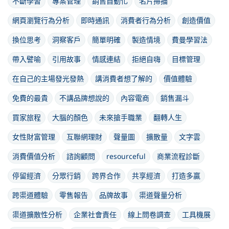
不斷學習
專案管理
銷售自動化
名片掃描
網頁瀏覽行為分析
即時通訊
消費者行為分析
創造價值
換位思考
洞察客戶
簡單明確
製造情境
費曼學習法
帶入譬喻
引用故事
情感連結
拒絕自嗨
目標管理
在自己的主場發光發熱
講消費者想了解的
價值體驗
免費的最貴
不講品牌想說的
內容電商
銷售漏斗
買家旅程
大腦的顏色
未來搶手職業
翻轉人生
女性財富管理
互聯網理財
聲量圖
擴散量
文字雲
消費價值分析
諮詢顧問
resourceful
商業流程診斷
停留經濟
分眾行銷
跨界合作
共享經濟
打造多贏
跨渠道體驗
零售報告
品牌故事
渠道聲量分析
渠道擴散性分析
企業社會責任
線上問卷調查
工具機展