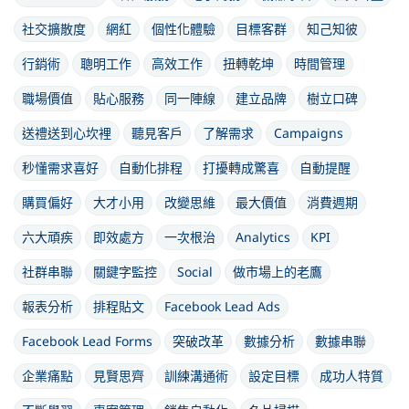
社交擴散度
網紅
個性化體驗
目標客群
知己知彼
行銷術
聰明工作
高效工作
扭轉乾坤
時間管理
職場價值
貼心服務
同一陣線
建立品牌
樹立口碑
送禮送到心坎裡
聽見客戶
了解需求
Campaigns
秒懂需求喜好
自動化排程
打擾轉成驚喜
自動提醒
購買偏好
大才小用
改變思維
最大價值
消費週期
六大頑疾
即效處方
一次根治
Analytics
KPI
社群串聯
關鍵字監控
Social
做市場上的老鷹
報表分析
排程貼文
Facebook Lead Ads
Facebook Lead Forms
突破改革
數據分析
數據串聯
企業痛點
見賢思齊
訓練溝通術
設定目標
成功人特質