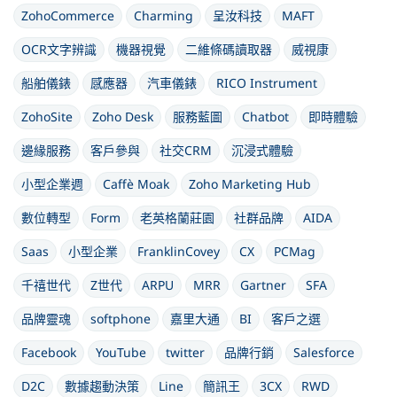
ZohoCommerce
Charming
呈汝科技
MAFT
OCR文字辨識
機器視覺
二維條碼讀取器
威視康
船舶儀錶
感應器
汽車儀錶
RICO Instrument
ZohoSite
Zoho Desk
服務藍圖
Chatbot
即時體驗
邊緣服務
客戶參與
社交CRM
沉浸式體驗
小型企業週
Caffè Moak
Zoho Marketing Hub
數位轉型
Form
老英格蘭莊園
社群品牌
AIDA
Saas
小型企業
FranklinCovey
CX
PCMag
千禧世代
Z世代
ARPU
MRR
Gartner
SFA
品牌靈魂
softphone
嘉里大通
BI
客戶之選
Facebook
YouTube
twitter
品牌行銷
Salesforce
D2C
數據趨動決策
Line
簡訊王
3CX
RWD