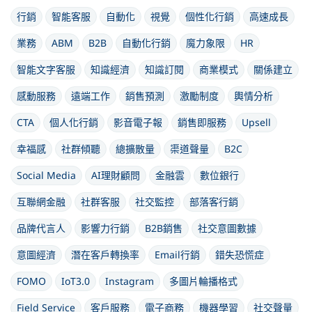
行銷
智能客服
自動化
視覺
個性化行銷
高速成長
業務
ABM
B2B
自動化行銷
魔力象限
HR
智能文字客服
知識經濟
知識訂閱
商業模式
關係建立
感動服務
遠端工作
銷售預測
激勵制度
輿情分析
CTA
個人化行銷
影音電子報
銷售即服務
Upsell
幸福感
社群傾聽
總擴散量
渠道聲量
B2C
Social Media
AI理財顧問
金融雲
數位銀行
互聯網金融
社群客服
社交監控
部落客行銷
品牌代言人
影響力行銷
B2B銷售
社交意圖數據
意圖經濟
潛在客戶轉換率
Email行銷
錯失恐慌症
FOMO
IoT3.0
Instagram
多圖片輪播格式
Field Service
客戶服務
電子商務
機器學習
社交聲量