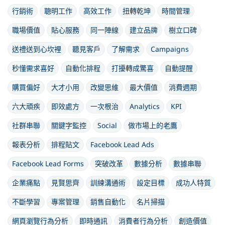
行銷術
聰明工作
高效工作
扭轉乾坤
時間管理
職場價值
貼心服務
同一陣線
建立品牌
樹立口碑
送禮送到心坎裡
聽見客戶
了解需求
Campaigns
秒懂需求喜好
自動化排程
打擾轉成驚喜
自動提醒
購買偏好
大才小用
改變思維
最大價值
消費週期
六大頑疾
即效處方
一次根治
Analytics
KPI
社群串聯
關鍵字監控
Social
做市場上的老鷹
報表分析
排程貼文
Facebook Lead Ads
Facebook Lead Forms
突破改革
數據分析
數據串聯
企業痛點
見賢思齊
訓練溝通術
設定目標
成功人特質
不斷學習
專案管理
銷售自動化
名片掃描
網頁瀏覽行為分析
即時通訊
消費者行為分析
創造價值