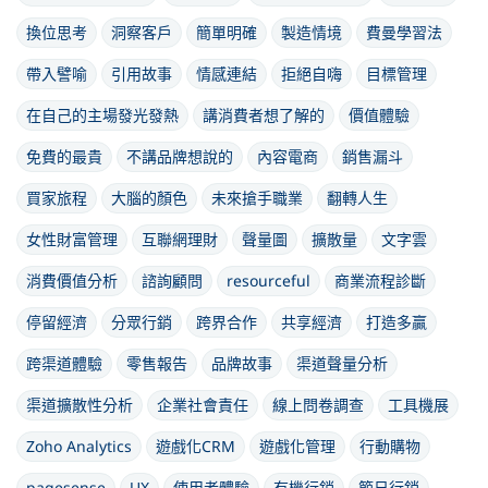
換位思考
洞察客戶
簡單明確
製造情境
費曼學習法
帶入譬喻
引用故事
情感連結
拒絕自嗨
目標管理
在自己的主場發光發熱
講消費者想了解的
價值體驗
免費的最貴
不講品牌想說的
內容電商
銷售漏斗
買家旅程
大腦的顏色
未來搶手職業
翻轉人生
女性財富管理
互聯網理財
聲量圖
擴散量
文字雲
消費價值分析
諮詢顧問
resourceful
商業流程診斷
停留經濟
分眾行銷
跨界合作
共享經濟
打造多贏
跨渠道體驗
零售報告
品牌故事
渠道聲量分析
渠道擴散性分析
企業社會責任
線上問卷調查
工具機展
Zoho Analytics
遊戲化CRM
遊戲化管理
行動購物
pagesense
UX
使用者體驗
有機行銷
節日行銷