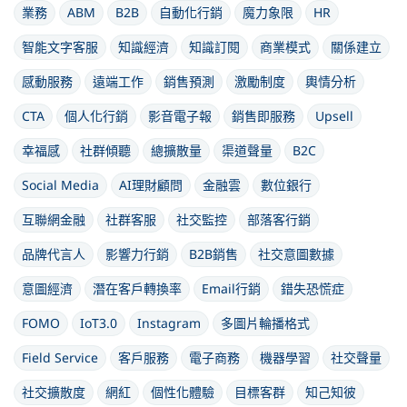
業務
ABM
B2B
自動化行銷
魔力象限
HR
智能文字客服
知識經濟
知識訂閱
商業模式
關係建立
感動服務
遠端工作
銷售預測
激勵制度
輿情分析
CTA
個人化行銷
影音電子報
銷售即服務
Upsell
幸福感
社群傾聽
總擴散量
渠道聲量
B2C
Social Media
AI理財顧問
金融雲
數位銀行
互聯網金融
社群客服
社交監控
部落客行銷
品牌代言人
影響力行銷
B2B銷售
社交意圖數據
意圖經濟
潛在客戶轉換率
Email行銷
錯失恐慌症
FOMO
IoT3.0
Instagram
多圖片輪播格式
Field Service
客戶服務
電子商務
機器學習
社交聲量
社交擴散度
網紅
個性化體驗
目標客群
知己知彼