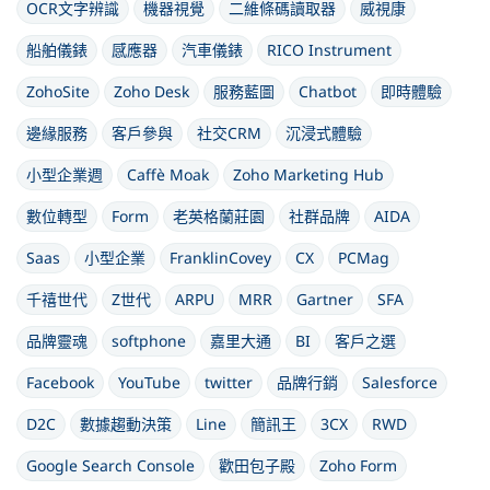
OCR文字辨識
機器視覺
二維條碼讀取器
威視康
船舶儀錶
感應器
汽車儀錶
RICO Instrument
ZohoSite
Zoho Desk
服務藍圖
Chatbot
即時體驗
邊緣服務
客戶參與
社交CRM
沉浸式體驗
小型企業週
Caffè Moak
Zoho Marketing Hub
數位轉型
Form
老英格蘭莊園
社群品牌
AIDA
Saas
小型企業
FranklinCovey
CX
PCMag
千禧世代
Z世代
ARPU
MRR
Gartner
SFA
品牌靈魂
softphone
嘉里大通
BI
客戶之選
Facebook
YouTube
twitter
品牌行銷
Salesforce
D2C
數據趨動決策
Line
簡訊王
3CX
RWD
Google Search Console
歡田包子殿
Zoho Form