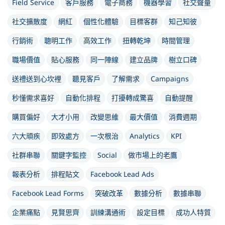
Field Service
客戶服務
電子商務
機器學習
社交聲量
社交擴散度
網紅
個性化體驗
目標客群
知己知彼
行銷術
聰明工作
高效工作
扭轉乾坤
時間管理
職場價值
貼心服務
同一陣線
建立品牌
樹立口碑
送禮送到心坎裡
聽見客戶
了解需求
Campaigns
秒懂需求喜好
自動化排程
打擾轉成驚喜
自動提醒
購買偏好
大才小用
改變思維
最大價值
消費週期
六大頑疾
即效處方
一次根治
Analytics
KPI
社群串聯
關鍵字監控
Social
做市場上的老鷹
報表分析
排程貼文
Facebook Lead Ads
Facebook Lead Forms
突破改革
數據分析
數據串聯
企業痛點
見賢思齊
訓練溝通術
設定目標
成功人特質