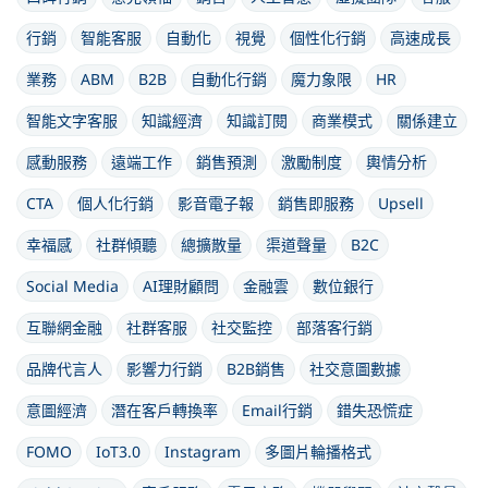
行銷
智能客服
自動化
視覺
個性化行銷
高速成長
業務
ABM
B2B
自動化行銷
魔力象限
HR
智能文字客服
知識經濟
知識訂閱
商業模式
關係建立
感動服務
遠端工作
銷售預測
激勵制度
輿情分析
CTA
個人化行銷
影音電子報
銷售即服務
Upsell
幸福感
社群傾聽
總擴散量
渠道聲量
B2C
Social Media
AI理財顧問
金融雲
數位銀行
互聯網金融
社群客服
社交監控
部落客行銷
品牌代言人
影響力行銷
B2B銷售
社交意圖數據
意圖經濟
潛在客戶轉換率
Email行銷
錯失恐慌症
FOMO
IoT3.0
Instagram
多圖片輪播格式