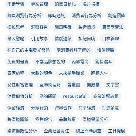
不斷學習
專案管理
銷售自動化
名片掃描
網頁瀏覽行為分析
即時通訊
消費者行為分析
創造價值
換位思考
洞察客戶
簡單明確
製造情境
費曼學習法
帶入譬喻
引用故事
情感連結
拒絕自嗨
目標管理
在自己的主場發光發熱
講消費者想了解的
價值體驗
免費的最貴
不講品牌想說的
內容電商
銷售漏斗
買家旅程
大腦的顏色
未來搶手職業
翻轉人生
女性財富管理
互聯網理財
聲量圖
擴散量
文字雲
消費價值分析
諮詢顧問
resourceful
商業流程診斷
停留經濟
分眾行銷
跨界合作
共享經濟
打造多贏
跨渠道體驗
零售報告
品牌故事
渠道聲量分析
渠道擴散性分析
企業社會責任
線上問卷調查
工具機展