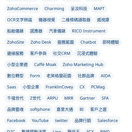
ZohoCommerce
Charming
呈汝科技
MAFT
OCR文字辨識
機器視覺
二維條碼讀取器
威視康
船舶儀錶
感應器
汽車儀錶
RICO Instrument
ZohoSite
Zoho Desk
服務藍圖
Chatbot
即時體驗
邊緣服務
客戶參與
社交CRM
沉浸式體驗
小型企業週
Caffè Moak
Zoho Marketing Hub
數位轉型
Form
老英格蘭莊園
社群品牌
AIDA
Saas
小型企業
FranklinCovey
CX
PCMag
千禧世代
Z世代
ARPU
MRR
Gartner
SFA
品牌靈魂
softphone
嘉里大通
BI
客戶之選
Facebook
YouTube
twitter
品牌行銷
Salesforce
D2C
數據趨動決策
Line
簡訊王
3CX
RWD