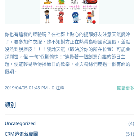
你也有這樣的經驗嗎？在社群上貼心的提醒好友注意天氣變冷
了，要多加件衣服，殊不知對方正在熱帶島嶼國家渡假，差點
沒熱到脫層皮！！！談論天氣（取決於你的所在位置）可能會
踩到雷，但 一句”假期愉快！”連帶著一個創意有趣的節日主
題，便能輕易地傳播節日的歡樂，並與粉絲們度過一個有趣的
假期。
2019/04/05 01:45 PM
-
0
注釋
閱讀更多
類別
Uncategorized
(4)
CRM這張藏寶圖
(51)