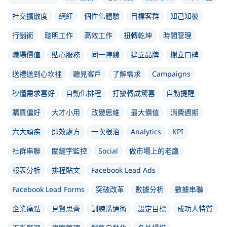
社交擴散度
網紅
個性化體驗
目標客群
知己知彼
行銷術
聰明工作
高效工作
扭轉乾坤
時間管理
職場價值
貼心服務
同一陣線
建立品牌
樹立口碑
送禮送到心坎裡
聽見客戶
了解需求
Campaigns
秒懂需求喜好
自動化排程
打擾轉成驚喜
自動提醒
購買偏好
大才小用
改變思維
最大價值
消費週期
六大頑疾
即效處方
一次根治
Analytics
KPI
社群串聯
關鍵字監控
Social
做市場上的老鷹
報表分析
排程貼文
Facebook Lead Ads
Facebook Lead Forms
突破改革
數據分析
數據串聯
企業痛點
見賢思齊
訓練溝通術
設定目標
成功人特質