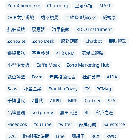
ZohoCommerce
Charming
呈汝科技
MAFT
OCR文字辨識
機器視覺
二維條碼讀取器
威視康
船舶儀錶
感應器
汽車儀錶
RICO Instrument
ZohoSite
Zoho Desk
服務藍圖
Chatbot
即時體驗
邊緣服務
客戶參與
社交CRM
沉浸式體驗
小型企業週
Caffè Moak
Zoho Marketing Hub
數位轉型
Form
老英格蘭莊園
社群品牌
AIDA
Saas
小型企業
FranklinCovey
CX
PCMag
千禧世代
Z世代
ARPU
MRR
Gartner
SFA
品牌靈魂
softphone
嘉里大通
BI
客戶之選
Facebook
YouTube
twitter
品牌行銷
Salesforce
D2C
數據趨動決策
Line
簡訊王
3CX
RWD