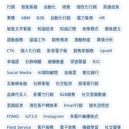
行銷
智能客服
自動化
視覺
個性化行銷
高速成長
業務
ABM
B2B
自動化行銷
魔力象限
HR
智能文字客服
知識經濟
知識訂閱
商業模式
關係建立
感動服務
遠端工作
銷售預測
激勵制度
輿情分析
CTA
個人化行銷
影音電子報
銷售即服務
Upsell
幸福感
社群傾聽
總擴散量
渠道聲量
B2C
Social Media
AI理財顧問
金融雲
數位銀行
互聯網金融
社群客服
社交監控
部落客行銷
品牌代言人
影響力行銷
B2B銷售
社交意圖數據
意圖經濟
潛在客戶轉換率
Email行銷
錯失恐慌症
FOMO
IoT3.0
Instagram
多圖片輪播格式
Field Service
客戶服務
電子商務
機器學習
社交聲量