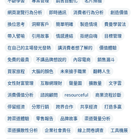
不斷學習
專案管理
銷售自動化
名片掃描
網頁瀏覽行為分析
即時通訊
消費者行為分析
創造價值
換位思考
洞察客戶
簡單明確
製造情境
費曼學習法
帶入譬喻
引用故事
情感連結
拒絕自嗨
目標管理
在自己的主場發光發熱
講消費者想了解的
價值體驗
免費的最貴
不講品牌想說的
內容電商
銷售漏斗
買家旅程
大腦的顏色
未來搶手職業
翻轉人生
女性財富管理
互聯網理財
聲量圖
擴散量
文字雲
消費價值分析
諮詢顧問
resourceful
商業流程診斷
停留經濟
分眾行銷
跨界合作
共享經濟
打造多贏
跨渠道體驗
零售報告
品牌故事
渠道聲量分析
渠道擴散性分析
企業社會責任
線上問卷調查
工具機展