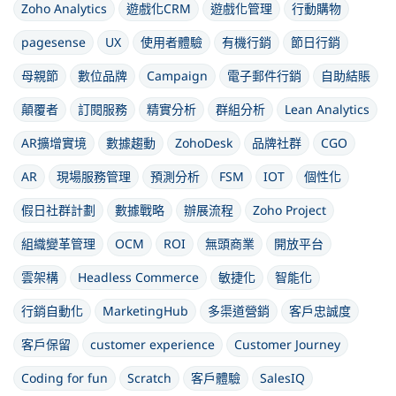
Zoho Analytics
遊戲化CRM
遊戲化管理
行動購物
pagesense
UX
使用者體驗
有機行銷
節日行銷
母親節
數位品牌
Campaign
電子郵件行銷
自助結賬
顛覆者
訂閱服務
精實分析
群組分析
Lean Analytics
AR擴增實境
數據趨動
ZohoDesk
品牌社群
CGO
AR
現場服務管理
預測分析
FSM
IOT
個性化
假日社群計劃
數據戰略
辦展流程
Zoho Project
組織變革管理
OCM
ROI
無頭商業
開放平台
雲架構
Headless Commerce
敏捷化
智能化
行銷自動化
MarketingHub
多渠道營銷
客戶忠誠度
客戶保留
customer experience
Customer Journey
Coding for fun
Scratch
客戶體驗
SalesIQ