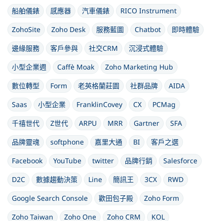
船舶儀錶
感應器
汽車儀錶
RICO Instrument
ZohoSite
Zoho Desk
服務藍圖
Chatbot
即時體驗
邊緣服務
客戶參與
社交CRM
沉浸式體驗
小型企業週
Caffè Moak
Zoho Marketing Hub
數位轉型
Form
老英格蘭莊園
社群品牌
AIDA
Saas
小型企業
FranklinCovey
CX
PCMag
千禧世代
Z世代
ARPU
MRR
Gartner
SFA
品牌靈魂
softphone
嘉里大通
BI
客戶之選
Facebook
YouTube
twitter
品牌行銷
Salesforce
D2C
數據趨動決策
Line
簡訊王
3CX
RWD
Google Search Console
歡田包子殿
Zoho Form
Zoho Taiwan
Zoho One
Zoho CRM
KOL