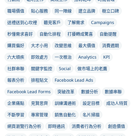
職場價值
貼心服務
同一陣線
建立品牌
樹立口碑
送禮送到心坎裡
聽見客戶
了解需求
Campaigns
秒懂需求喜好
自動化排程
打擾轉成驚喜
自動提醒
購買偏好
大才小用
改變思維
最大價值
消費週期
六大頑疾
即效處方
一次根治
Analytics
KPI
社群串聯
關鍵字監控
Social
做市場上的老鷹
報表分析
排程貼文
Facebook Lead Ads
Facebook Lead Forms
突破改革
數據分析
數據串聯
企業痛點
見賢思齊
訓練溝通術
設定目標
成功人特質
不斷學習
專案管理
銷售自動化
名片掃描
網頁瀏覽行為分析
即時通訊
消費者行為分析
創造價值