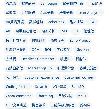
母親節
數位品牌
Campaign
電子郵件行銷
自助結賬
顛覆者
訂閱服務
精實分析
群組分析
Lean Analytics
AR擴增實境
數據趨動
ZohoDesk
品牌社群
CGO
AR
現場服務管理
預測分析
FSM
IOT
個性化
假日社群計劃
數據戰略
辦展流程
Zoho Project
組織變革管理
OCM
ROI
無頭商業
開放平台
雲架構
Headless Commerce
敏捷化
智能化
行銷自動化
MarketingHub
多渠道營銷
客戶忠誠度
客戶保留
customer experience
Customer Journey
Coding for fun
Scratch
客戶體驗
SalesIQ
ZohoCommerce
Charming
呈汝科技
MAFT
OCR文字辨識
機器視覺
二維條碼讀取器
威視康