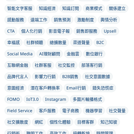
智能文字客服
知識經濟
知識訂閱
商業模式
關係建立
感動服務
遠端工作
銷售預測
激勵制度
輿情分析
CTA
個人化行銷
影音電子報
銷售即服務
Upsell
幸福感
社群傾聽
總擴散量
渠道聲量
B2C
Social Media
AI理財顧問
金融雲
數位銀行
互聯網金融
社群客服
社交監控
部落客行銷
品牌代言人
影響力行銷
B2B銷售
社交意圖數據
意圖經濟
潛在客戶轉換率
Email行銷
錯失恐慌症
FOMO
IoT3.0
Instagram
多圖片輪播格式
Field Service
客戶服務
電子商務
機器學習
社交聲量
社交擴散度
網紅
個性化體驗
目標客群
知己知彼
行銷術
聰明工作
高效工作
扭轉乾坤
時間管理