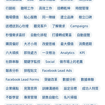
行銷術
聰明工作
高效工作
扭轉乾坤
時間管理
職場價值
貼心服務
同一陣線
建立品牌
樹立口碑
送禮送到心坎裡
聽見客戶
了解需求
Campaigns
秒懂需求喜好
自動化排程
打擾轉成驚喜
自動提醒
購買偏好
大才小用
改變思維
最大價值
消費週期
六大頑疾
即效處方
一次根治
Analytics
KPI
社群串聯
關鍵字監控
Social
做市場上的老鷹
報表分析
排程貼文
Facebook Lead Ads
Facebook Lead Forms
突破改革
數據分析
數據串聯
企業痛點
見賢思齊
訓練溝通術
設定目標
成功人特質
不斷學習
專案管理
銷售自動化
名片掃描