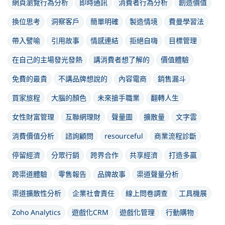
網頁瀏覽行為分析
即時通訊
消費者行為分析
創造價值
換位思考
洞察客戶
簡單明確
製造情境
費曼學習法
帶入譬喻
引用故事
情感連結
拒絕自嗨
目標管理
在自己的主場發光發熱
講消費者想了解的
價值體驗
免費的最貴
不講品牌想說的
內容電商
銷售漏斗
買家旅程
大腦的顏色
未來搶手職業
翻轉人生
女性財富管理
互聯網理財
聲量圖
擴散量
文字雲
消費價值分析
諮詢顧問
resourceful
商業流程診斷
停留經濟
分眾行銷
跨界合作
共享經濟
打造多贏
跨渠道體驗
零售報告
品牌故事
渠道聲量分析
渠道擴散性分析
企業社會責任
線上問卷調查
工具機展
Zoho Analytics
遊戲化CRM
遊戲化管理
行動購物