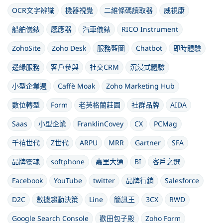
OCR文字辨識
機器視覺
二維條碼讀取器
威視康
船舶儀錶
感應器
汽車儀錶
RICO Instrument
ZohoSite
Zoho Desk
服務藍圖
Chatbot
即時體驗
邊緣服務
客戶參與
社交CRM
沉浸式體驗
小型企業週
Caffè Moak
Zoho Marketing Hub
數位轉型
Form
老英格蘭莊園
社群品牌
AIDA
Saas
小型企業
FranklinCovey
CX
PCMag
千禧世代
Z世代
ARPU
MRR
Gartner
SFA
品牌靈魂
softphone
嘉里大通
BI
客戶之選
Facebook
YouTube
twitter
品牌行銷
Salesforce
D2C
數據趨動決策
Line
簡訊王
3CX
RWD
Google Search Console
歡田包子殿
Zoho Form