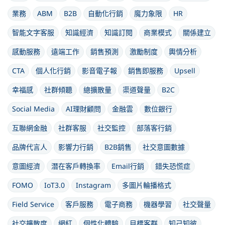
業務
ABM
B2B
自動化行銷
魔力象限
HR
智能文字客服
知識經濟
知識訂閱
商業模式
關係建立
感動服務
遠端工作
銷售預測
激勵制度
輿情分析
CTA
個人化行銷
影音電子報
銷售即服務
Upsell
幸福感
社群傾聽
總擴散量
渠道聲量
B2C
Social Media
AI理財顧問
金融雲
數位銀行
互聯網金融
社群客服
社交監控
部落客行銷
品牌代言人
影響力行銷
B2B銷售
社交意圖數據
意圖經濟
潛在客戶轉換率
Email行銷
錯失恐慌症
FOMO
IoT3.0
Instagram
多圖片輪播格式
Field Service
客戶服務
電子商務
機器學習
社交聲量
社交擴散度
網紅
個性化體驗
目標客群
知己知彼