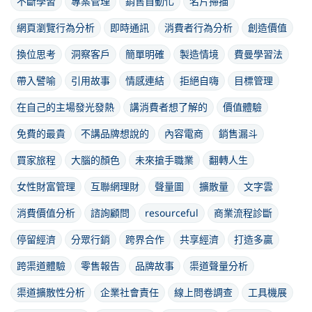
不斷學習
專案管理
銷售自動化
名片掃描
網頁瀏覽行為分析
即時通訊
消費者行為分析
創造價值
換位思考
洞察客戶
簡單明確
製造情境
費曼學習法
帶入譬喻
引用故事
情感連結
拒絕自嗨
目標管理
在自己的主場發光發熱
講消費者想了解的
價值體驗
免費的最貴
不講品牌想說的
內容電商
銷售漏斗
買家旅程
大腦的顏色
未來搶手職業
翻轉人生
女性財富管理
互聯網理財
聲量圖
擴散量
文字雲
消費價值分析
諮詢顧問
resourceful
商業流程診斷
停留經濟
分眾行銷
跨界合作
共享經濟
打造多贏
跨渠道體驗
零售報告
品牌故事
渠道聲量分析
渠道擴散性分析
企業社會責任
線上問卷調查
工具機展