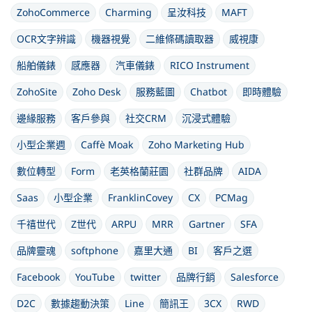
ZohoCommerce
Charming
呈汝科技
MAFT
OCR文字辨識
機器視覺
二維條碼讀取器
威視康
船舶儀錶
感應器
汽車儀錶
RICO Instrument
ZohoSite
Zoho Desk
服務藍圖
Chatbot
即時體驗
邊緣服務
客戶參與
社交CRM
沉浸式體驗
小型企業週
Caffè Moak
Zoho Marketing Hub
數位轉型
Form
老英格蘭莊園
社群品牌
AIDA
Saas
小型企業
FranklinCovey
CX
PCMag
千禧世代
Z世代
ARPU
MRR
Gartner
SFA
品牌靈魂
softphone
嘉里大通
BI
客戶之選
Facebook
YouTube
twitter
品牌行銷
Salesforce
D2C
數據趨動決策
Line
簡訊王
3CX
RWD