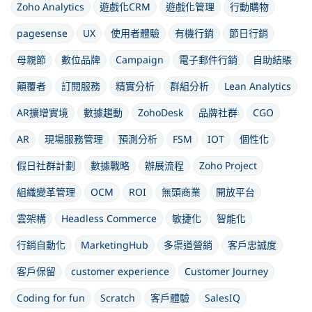
Zoho Analytics
遊戲化CRM
遊戲化管理
行動購物
pagesense
UX
使用者體驗
有機行銷
節日行銷
母親節
數位品牌
Campaign
電子郵件行銷
自助結賬
顛覆者
訂閱服務
精實分析
群組分析
Lean Analytics
AR擴增實境
數據趨動
ZohoDesk
品牌社群
CGO
AR
現場服務管理
預測分析
FSM
IOT
個性化
假日社群計劃
數據戰略
辦展流程
Zoho Project
組織變革管理
OCM
ROI
無頭商業
開放平台
雲架構
Headless Commerce
敏捷化
智能化
行銷自動化
MarketingHub
多渠道營銷
客戶忠誠度
客戶保留
customer experience
Customer Journey
Coding for fun
Scratch
客戶體驗
SalesIQ