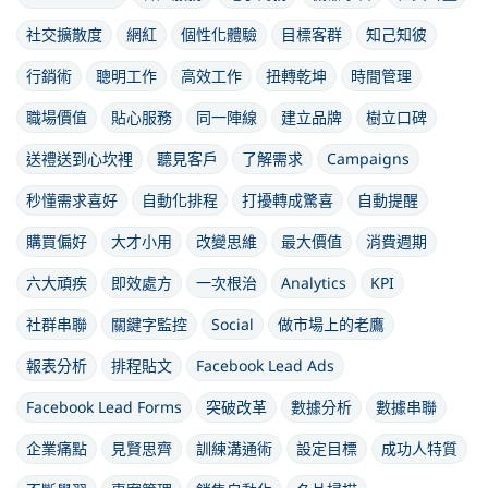
社交擴散度
網紅
個性化體驗
目標客群
知己知彼
行銷術
聰明工作
高效工作
扭轉乾坤
時間管理
職場價值
貼心服務
同一陣線
建立品牌
樹立口碑
送禮送到心坎裡
聽見客戶
了解需求
Campaigns
秒懂需求喜好
自動化排程
打擾轉成驚喜
自動提醒
購買偏好
大才小用
改變思維
最大價值
消費週期
六大頑疾
即效處方
一次根治
Analytics
KPI
社群串聯
關鍵字監控
Social
做市場上的老鷹
報表分析
排程貼文
Facebook Lead Ads
Facebook Lead Forms
突破改革
數據分析
數據串聯
企業痛點
見賢思齊
訓練溝通術
設定目標
成功人特質