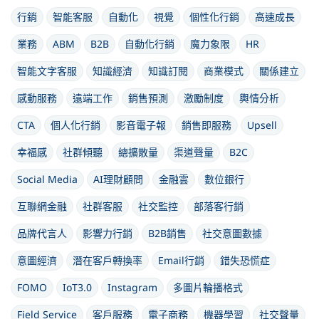
行銷
智能客服
自動化
視覺
個性化行銷
高速成長
業務
ABM
B2B
自動化行銷
魔力象限
HR
智能文字客服
知識經濟
知識訂閱
商業模式
關係建立
感動服務
遠端工作
銷售預測
激勵制度
輿情分析
CTA
個人化行銷
影音電子報
銷售即服務
Upsell
幸福感
社群傾聽
總擴散量
渠道聲量
B2C
Social Media
AI理財顧問
金融雲
數位銀行
互聯網金融
社群客服
社交監控
部落客行銷
品牌代言人
影響力行銷
B2B銷售
社交意圖數據
意圖經濟
潛在客戶轉換率
Email行銷
錯失恐慌症
FOMO
IoT3.0
Instagram
多圖片輪播格式
Field Service
客戶服務
電子商務
機器學習
社交聲量