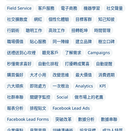
Field Service
客戶服務
電子商務
機器學習
社交聲量
社交擴散度
網紅
個性化體驗
目標客群
知己知彼
行銷術
聰明工作
高效工作
扭轉乾坤
時間管理
職場價值
貼心服務
同一陣線
建立品牌
樹立口碑
送禮送到心坎裡
聽見客戶
了解需求
Campaigns
秒懂需求喜好
自動化排程
打擾轉成驚喜
自動提醒
購買偏好
大才小用
改變思維
最大價值
消費週期
六大頑疾
即效處方
一次根治
Analytics
KPI
社群串聯
關鍵字監控
Social
做市場上的老鷹
報表分析
排程貼文
Facebook Lead Ads
Facebook Lead Forms
突破改革
數據分析
數據串聯
企業痛點
見賢思齊
訓練溝通術
設定目標
成功人特質