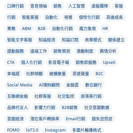
口碑行銷
意見領袖
銷售
人工智慧
虛擬團隊
客服
行銷
智能客服
自動化
視覺
個性化行銷
高速成長
業務
ABM
B2B
自動化行銷
魔力象限
HR
智能文字客服
知識經濟
知識訂閱
商業模式
關係建立
感動服務
遠端工作
銷售預測
激勵制度
輿情分析
CTA
個人化行銷
影音電子報
銷售即服務
Upsell
幸福感
社群傾聽
總擴散量
渠道聲量
B2C
Social Media
AI理財顧問
金融雲
數位銀行
互聯網金融
社群客服
社交監控
部落客行銷
品牌代言人
影響力行銷
B2B銷售
社交意圖數據
意圖經濟
潛在客戶轉換率
Email行銷
錯失恐慌症
FOMO
IoT3.0
Instagram
多圖片輪播格式