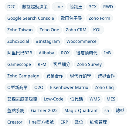
D2C
數據趨動決策
Line
簡訊王
3CX
RWD
Google Search Console
歡田包子殿
Zoho Form
Zoho Taiwan
Zoho One
Zoho CRM
KOL
ZohoSocial
#Instagram
Woocommerce
阿里巴巴B2B
Alibaba
ROX
後疫情時代
IoB
Gamescope
RFM
客戶細分
Zoho Survey
Zoho Campaign
異業合作
現代行銷學
誇界合作
O型新商業
O2O
Eisenhower Matrix
Zoho Cliq
艾森豪威爾矩陣
Low-Code
低代碼
WMS
MES
盤點系統
Gartner 2022
Magic Quadrant
sa
轉型
Creator
line官方帳號
ERP
數位
維修管理