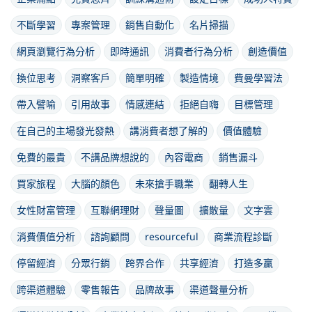
不斷學習
專案管理
銷售自動化
名片掃描
網頁瀏覽行為分析
即時通訊
消費者行為分析
創造價值
換位思考
洞察客戶
簡單明確
製造情境
費曼學習法
帶入譬喻
引用故事
情感連結
拒絕自嗨
目標管理
在自己的主場發光發熱
講消費者想了解的
價值體驗
免費的最貴
不講品牌想說的
內容電商
銷售漏斗
買家旅程
大腦的顏色
未來搶手職業
翻轉人生
女性財富管理
互聯網理財
聲量圖
擴散量
文字雲
消費價值分析
諮詢顧問
resourceful
商業流程診斷
停留經濟
分眾行銷
跨界合作
共享經濟
打造多贏
跨渠道體驗
零售報告
品牌故事
渠道聲量分析