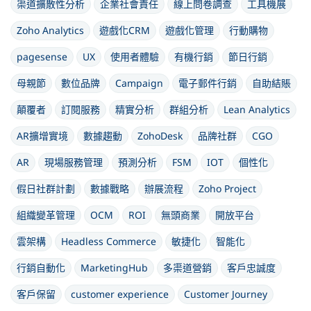
渠道擴散性分析
企業社會責任
線上問卷調查
工具機展
Zoho Analytics
遊戲化CRM
遊戲化管理
行動購物
pagesense
UX
使用者體驗
有機行銷
節日行銷
母親節
數位品牌
Campaign
電子郵件行銷
自助結賬
顛覆者
訂閱服務
精實分析
群組分析
Lean Analytics
AR擴增實境
數據趨動
ZohoDesk
品牌社群
CGO
AR
現場服務管理
預測分析
FSM
IOT
個性化
假日社群計劃
數據戰略
辦展流程
Zoho Project
組織變革管理
OCM
ROI
無頭商業
開放平台
雲架構
Headless Commerce
敏捷化
智能化
行銷自動化
MarketingHub
多渠道營銷
客戶忠誠度
客戶保留
customer experience
Customer Journey