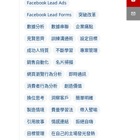
Facebook Lead Ads
Facebook Lead Forms
突破改革
數據分析
數據串聯
企業痛點
見賢思齊
訓練溝通術
設定目標
成功人特質
不斷學習
專案管理
銷售自動化
名片掃描
網頁瀏覽行為分析
即時通訊
消費者行為分析
創造價值
換位思考
洞察客戶
簡單明確
製造情境
費曼學習法
帶入譬喻
引用故事
情感連結
拒絕自嗨
目標管理
在自己的主場發光發熱