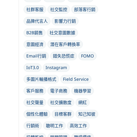
社群客服
社交監控
部落客行銷
品牌代言人
影響力行銷
B2B銷售
社交意圖數據
意圖經濟
潛在客戶轉換率
Email行銷
錯失恐慌症
FOMO
IoT3.0
Instagram
多圖片輪播格式
Field Service
客戶服務
電子商務
機器學習
社交聲量
社交擴散度
網紅
個性化體驗
目標客群
知己知彼
行銷術
聰明工作
高效工作