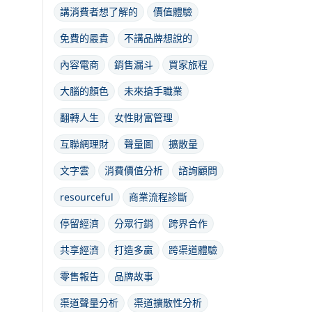
講消費者想了解的
價值體驗
免費的最貴
不講品牌想說的
內容電商
銷售漏斗
買家旅程
大腦的顏色
未來搶手職業
翻轉人生
女性財富管理
互聯網理財
聲量圖
擴散量
文字雲
消費價值分析
諮詢顧問
resourceful
商業流程診斷
停留經濟
分眾行銷
跨界合作
共享經濟
打造多贏
跨渠道體驗
零售報告
品牌故事
渠道聲量分析
渠道擴散性分析