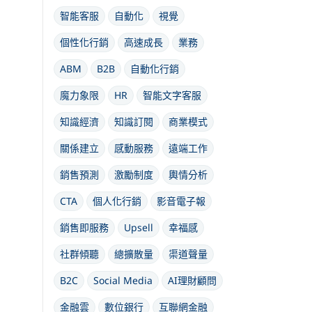
智能客服
自動化
視覺
個性化行銷
高速成長
業務
ABM
B2B
自動化行銷
魔力象限
HR
智能文字客服
知識經濟
知識訂閱
商業模式
關係建立
感動服務
遠端工作
銷售預測
激勵制度
輿情分析
CTA
個人化行銷
影音電子報
銷售即服務
Upsell
幸福感
社群傾聽
總擴散量
渠道聲量
B2C
Social Media
AI理財顧問
金融雲
數位銀行
互聯網金融