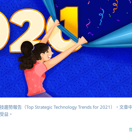
報告（Top Strategic Technology Trends for 2021），文
受益。