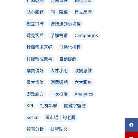
扭轉乾坤
時間管理
職場價值
貼心服務
同一陣線
建立品牌
樹立口碑
送禮送到心坎裡
聽見客戶
了解需求
Campaigns
秒懂需求喜好
自動化排程
打擾轉成驚喜
自動提醒
購買偏好
大才小用
改變思維
最大價值
消費週期
六大頑疾
即效處方
一次根治
Analytics
KPI
社群串聯
關鍵字監控
Social
做市場上的老鷹
報表分析
排程貼文