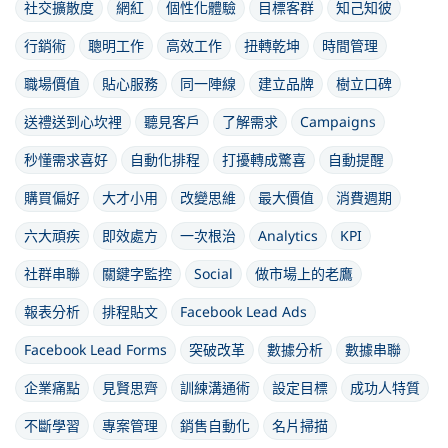
社交擴散度
網紅
個性化體驗
目標客群
知己知彼
行銷術
聰明工作
高效工作
扭轉乾坤
時間管理
職場價值
貼心服務
同一陣線
建立品牌
樹立口碑
送禮送到心坎裡
聽見客戶
了解需求
Campaigns
秒懂需求喜好
自動化排程
打擾轉成驚喜
自動提醒
購買偏好
大才小用
改變思維
最大價值
消費週期
六大頑疾
即效處方
一次根治
Analytics
KPI
社群串聯
關鍵字監控
Social
做市場上的老鷹
報表分析
排程貼文
Facebook Lead Ads
Facebook Lead Forms
突破改革
數據分析
數據串聯
企業痛點
見賢思齊
訓練溝通術
設定目標
成功人特質
不斷學習
專案管理
銷售自動化
名片掃描