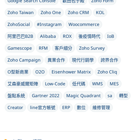
Google Search Console
歡田包子殿
Zoho Form
Zoho Taiwan
Zoho One
Zoho CRM
KOL
ZohoSocial
#Instagram
Woocommerce
阿里巴巴B2B
Alibaba
ROX
後疫情時代
IoB
Gamescope
RFM
客戶細分
Zoho Survey
Zoho Campaign
異業合作
現代行銷學
誇界合作
O型新商業
O2O
Eisenhower Matrix
Zoho Cliq
艾森豪威爾矩陣
Low-Code
低代碼
WMS
MES
盤點系統
Gartner 2022
Magic Quadrant
sa
轉型
Creator
line官方帳號
ERP
數位
維修管理