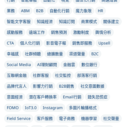
業務
ABM
B2B
自動化行銷
魔力象限
HR
智能文字客服
知識經濟
知識訂閱
商業模式
關係建立
感動服務
遠端工作
銷售預測
激勵制度
輿情分析
CTA
個人化行銷
影音電子報
銷售即服務
Upsell
幸福感
社群傾聽
總擴散量
渠道聲量
B2C
Social Media
AI理財顧問
金融雲
數位銀行
互聯網金融
社群客服
社交監控
部落客行銷
品牌代言人
影響力行銷
B2B銷售
社交意圖數據
意圖經濟
潛在客戶轉換率
Email行銷
錯失恐慌症
FOMO
IoT3.0
Instagram
多圖片輪播格式
Field Service
客戶服務
電子商務
機器學習
社交聲量