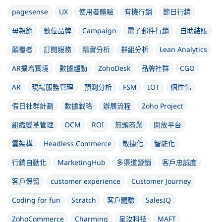
pagesense
UX
使用者體驗
有機行銷
節日行銷
母親節
數位品牌
Campaign
電子郵件行銷
自助結賬
顛覆者
訂閱服務
精實分析
群組分析
Lean Analytics
AR擴增實境
數據趨動
ZohoDesk
品牌社群
CGO
AR
現場服務管理
預測分析
FSM
IOT
個性化
假日社群計劃
數據戰略
辦展流程
Zoho Project
組織變革管理
OCM
ROI
無頭商業
開放平台
雲架構
Headless Commerce
敏捷化
智能化
行銷自動化
MarketingHub
多渠道營銷
客戶忠誠度
客戶保留
customer experience
Customer Journey
Coding for fun
Scratch
客戶體驗
SalesIQ
ZohoCommerce
Charming
呈汝科技
MAFT