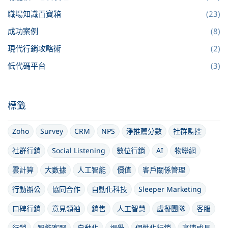
職場知識百寶箱
(23)
成功案例
(8)
現代行銷攻略術
(2)
低代碼平台
(3)
標籤
Zoho
Survey
CRM
NPS
淨推薦分數
社群監控
社群行銷
Social Listening
數位行銷
AI
物聯網
雲計算
大數據
人工智能
價值
客戶關係管理
行動辦公
協同合作
自動化科技
Sleeper Marketing
口碑行銷
意見領袖
銷售
人工智慧
虛擬團隊
客服
行銷
智能客服
自動化
視覺
個性化行銷
高速成長