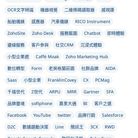
OCR文字辨識
機器視覺
二維條碼讀取器
威視康
船舶儀錶
感應器
汽車儀錶
RICO Instrument
ZohoSite
Zoho Desk
服務藍圖
Chatbot
即時體驗
邊緣服務
客戶參與
社交CRM
沉浸式體驗
小型企業週
Caffè Moak
Zoho Marketing Hub
數位轉型
Form
老英格蘭莊園
社群品牌
AIDA
Saas
小型企業
FranklinCovey
CX
PCMag
千禧世代
Z世代
ARPU
MRR
Gartner
SFA
品牌靈魂
softphone
嘉里大通
BI
客戶之選
Facebook
YouTube
twitter
品牌行銷
Salesforce
D2C
數據趨動決策
Line
簡訊王
3CX
RWD