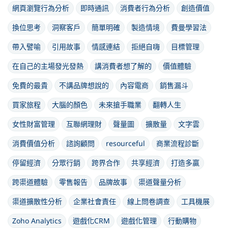
網頁瀏覽行為分析
即時通訊
消費者行為分析
創造價值
換位思考
洞察客戶
簡單明確
製造情境
費曼學習法
帶入譬喻
引用故事
情感連結
拒絕自嗨
目標管理
在自己的主場發光發熱
講消費者想了解的
價值體驗
免費的最貴
不講品牌想說的
內容電商
銷售漏斗
買家旅程
大腦的顏色
未來搶手職業
翻轉人生
女性財富管理
互聯網理財
聲量圖
擴散量
文字雲
消費價值分析
諮詢顧問
resourceful
商業流程診斷
停留經濟
分眾行銷
跨界合作
共享經濟
打造多贏
跨渠道體驗
零售報告
品牌故事
渠道聲量分析
渠道擴散性分析
企業社會責任
線上問卷調查
工具機展
Zoho Analytics
遊戲化CRM
遊戲化管理
行動購物