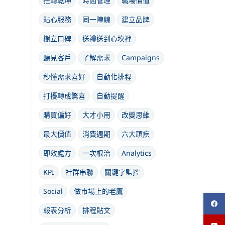
扭轉乾坤
時間管理
職場價值
貼心服務
同一陣線
建立品牌
樹立口碑
送禮送到心坎裡
聽見客戶
了解需求
Campaigns
秒懂需求喜好
自動化排程
打擾轉成驚喜
自動提醒
購買偏好
大才小用
改變思維
最大價值
消費週期
六大頑疾
即效處方
一次根治
Analytics
KPI
社群串聯
關鍵字監控
Social
做市場上的老鷹
報表分析
排程貼文