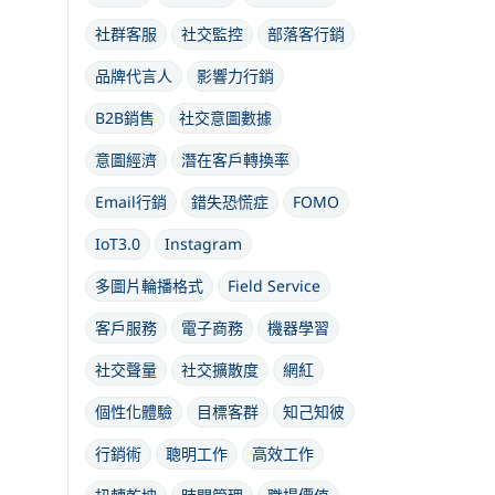
社群客服
社交監控
部落客行銷
品牌代言人
影響力行銷
B2B銷售
社交意圖數據
意圖經濟
潛在客戶轉換率
Email行銷
錯失恐慌症
FOMO
IoT3.0
Instagram
多圖片輪播格式
Field Service
客戶服務
電子商務
機器學習
社交聲量
社交擴散度
網紅
個性化體驗
目標客群
知己知彼
行銷術
聰明工作
高效工作