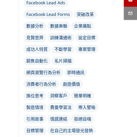
Facebook Lead Ads
Facebook Lead Forms
突破改革
數據分析
數據串聯
企業痛點
見賢思齊
訓練溝通術
設定目標
成功人特質
不斷學習
專案管理
銷售自動化
名片掃描
網頁瀏覽行為分析
即時通訊
消費者行為分析
創造價值
換位思考
洞察客戶
簡單明確
製造情境
費曼學習法
帶入譬喻
引用故事
情感連結
拒絕自嗨
目標管理
在自己的主場發光發熱