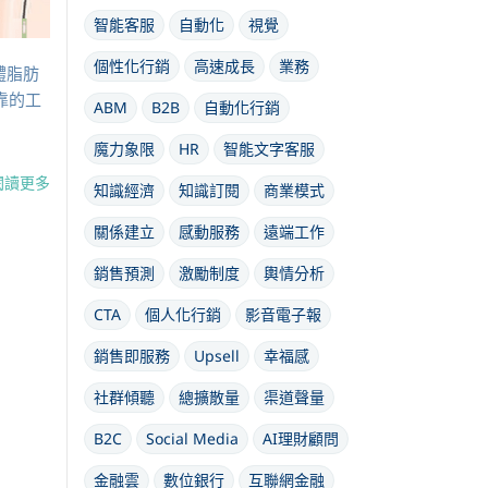
智能客服
自動化
視覺
個性化行銷
高速成長
業務
體脂肪
靠的工
ABM
B2B
自動化行銷
魔力象限
HR
智能文字客服
閱讀更多
知識經濟
知識訂閱
商業模式
關係建立
感動服務
遠端工作
銷售預測
激勵制度
輿情分析
CTA
個人化行銷
影音電子報
銷售即服務
Upsell
幸福感
社群傾聽
總擴散量
渠道聲量
B2C
Social Media
AI理財顧問
金融雲
數位銀行
互聯網金融