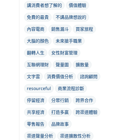
講消費者想了解的
價值體驗
免費的最貴
不講品牌想說的
內容電商
銷售漏斗
買家旅程
大腦的顏色
未來搶手職業
翻轉人生
女性財富管理
互聯網理財
聲量圖
擴散量
文字雲
消費價值分析
諮詢顧問
resourceful
商業流程診斷
停留經濟
分眾行銷
跨界合作
共享經濟
打造多贏
跨渠道體驗
零售報告
品牌故事
渠道聲量分析
渠道擴散性分析