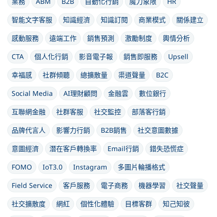
業務
ABM
B2B
自動化行銷
魔力象限
HR
智能文字客服
知識經濟
知識訂閱
商業模式
關係建立
感動服務
遠端工作
銷售預測
激勵制度
輿情分析
CTA
個人化行銷
影音電子報
銷售即服務
Upsell
幸福感
社群傾聽
總擴散量
渠道聲量
B2C
Social Media
AI理財顧問
金融雲
數位銀行
互聯網金融
社群客服
社交監控
部落客行銷
品牌代言人
影響力行銷
B2B銷售
社交意圖數據
意圖經濟
潛在客戶轉換率
Email行銷
錯失恐慌症
FOMO
IoT3.0
Instagram
多圖片輪播格式
Field Service
客戶服務
電子商務
機器學習
社交聲量
社交擴散度
網紅
個性化體驗
目標客群
知己知彼