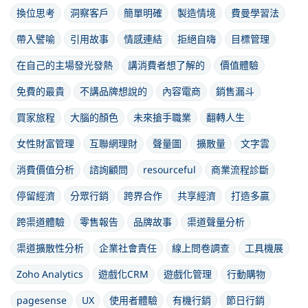
換位思考
洞察客戶
簡單明確
製造情境
費曼學習法
帶入譬喻
引用故事
情感連結
拒絕自嗨
目標管理
在自己的主場發光發熱
講消費者想了解的
價值體驗
免費的最貴
不講品牌想說的
內容電商
銷售漏斗
買家旅程
大腦的顏色
未來搶手職業
翻轉人生
女性財富管理
互聯網理財
聲量圖
擴散量
文字雲
消費價值分析
諮詢顧問
resourceful
商業流程診斷
停留經濟
分眾行銷
跨界合作
共享經濟
打造多贏
跨渠道體驗
零售報告
品牌故事
渠道聲量分析
渠道擴散性分析
企業社會責任
線上問卷調查
工具機展
Zoho Analytics
遊戲化CRM
遊戲化管理
行動購物
pagesense
UX
使用者體驗
有機行銷
節日行銷