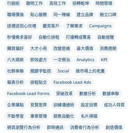
行銷術
聰明工作
高效工作
扭轉乾坤
時間管理
職場價值
貼心服務
同一陣線
建立品牌
樹立口碑
送禮送到心坎裡
聽見客戶
了解需求
Campaigns
秒懂需求喜好
自動化排程
打擾轉成驚喜
自動提醒
購買偏好
大才小用
改變思維
最大價值
消費週期
六大頑疾
即效處方
一次根治
Analytics
KPI
社群串聯
關鍵字監控
Social
做市場上的老鷹
報表分析
排程貼文
Facebook Lead Ads
Facebook Lead Forms
突破改革
數據分析
數據串聯
企業痛點
見賢思齊
訓練溝通術
設定目標
成功人特質
不斷學習
專案管理
銷售自動化
名片掃描
網頁瀏覽行為分析
即時通訊
消費者行為分析
創造價值