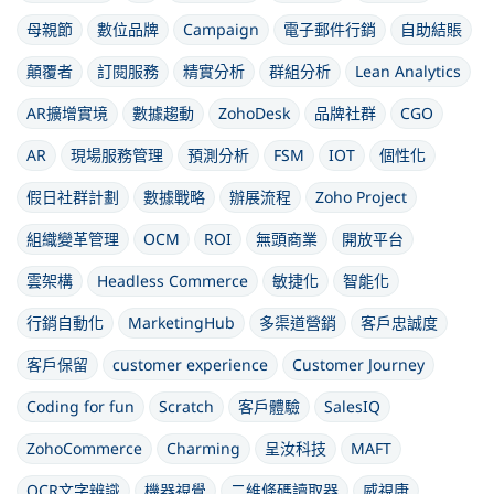
母親節
數位品牌
Campaign
電子郵件行銷
自助結賬
顛覆者
訂閱服務
精實分析
群組分析
Lean Analytics
AR擴增實境
數據趨動
ZohoDesk
品牌社群
CGO
AR
現場服務管理
預測分析
FSM
IOT
個性化
假日社群計劃
數據戰略
辦展流程
Zoho Project
組織變革管理
OCM
ROI
無頭商業
開放平台
雲架構
Headless Commerce
敏捷化
智能化
行銷自動化
MarketingHub
多渠道營銷
客戶忠誠度
客戶保留
customer experience
Customer Journey
Coding for fun
Scratch
客戶體驗
SalesIQ
ZohoCommerce
Charming
呈汝科技
MAFT
OCR文字辨識
機器視覺
二維條碼讀取器
威視康