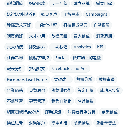
職場價值
貼心服務
同一陣線
建立品牌
樹立口碑
送禮送到心坎裡
聽見客戶
了解需求
Campaigns
秒懂需求喜好
自動化排程
打擾轉成驚喜
自動提醒
購買偏好
大才小用
改變思維
最大價值
消費週期
六大頑疾
即效處方
一次根治
Analytics
KPI
社群串聯
關鍵字監控
Social
做市場上的老鷹
報表分析
排程貼文
Facebook Lead Ads
Facebook Lead Forms
突破改革
數據分析
數據串聯
企業痛點
見賢思齊
訓練溝通術
設定目標
成功人特質
不斷學習
專案管理
銷售自動化
名片掃描
網頁瀏覽行為分析
即時通訊
消費者行為分析
創造價值
換位思考
洞察客戶
簡單明確
製造情境
費曼學習法