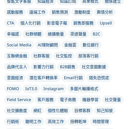
智能文字客服
知識經濟
知識訂閱
商業模式
關係建立
感動服務
遠端工作
銷售預測
激勵制度
輿情分析
CTA
個人化行銷
影音電子報
銷售即服務
Upsell
幸福感
社群傾聽
總擴散量
渠道聲量
B2C
Social Media
AI理財顧問
金融雲
數位銀行
互聯網金融
社群客服
社交監控
部落客行銷
品牌代言人
影響力行銷
B2B銷售
社交意圖數據
意圖經濟
潛在客戶轉換率
Email行銷
錯失恐慌症
FOMO
IoT3.0
Instagram
多圖片輪播格式
Field Service
客戶服務
電子商務
機器學習
社交聲量
社交擴散度
網紅
個性化體驗
目標客群
知己知彼
行銷術
聰明工作
高效工作
扭轉乾坤
時間管理