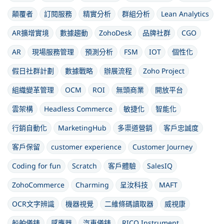
顛覆者
訂閱服務
精實分析
群組分析
Lean Analytics
AR擴增實境
數據趨動
ZohoDesk
品牌社群
CGO
AR
現場服務管理
預測分析
FSM
IOT
個性化
假日社群計劃
數據戰略
辦展流程
Zoho Project
組織變革管理
OCM
ROI
無頭商業
開放平台
雲架構
Headless Commerce
敏捷化
智能化
行銷自動化
MarketingHub
多渠道營銷
客戶忠誠度
客戶保留
customer experience
Customer Journey
Coding for fun
Scratch
客戶體驗
SalesIQ
ZohoCommerce
Charming
呈汝科技
MAFT
OCR文字辨識
機器視覺
二維條碼讀取器
威視康
船舶儀錶
感應器
汽車儀錶
RICO Instrument