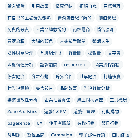
帶入譬喻
引用故事
情感連結
拒絕自嗨
目標管理
在自己的主場發光發熱
講消費者想了解的
價值體驗
免費的最貴
不講品牌想說的
內容電商
銷售漏斗
買家旅程
大腦的顏色
未來搶手職業
翻轉人生
女性財富管理
互聯網理財
聲量圖
擴散量
文字雲
消費價值分析
諮詢顧問
resourceful
商業流程診斷
停留經濟
分眾行銷
跨界合作
共享經濟
打造多贏
跨渠道體驗
零售報告
品牌故事
渠道聲量分析
渠道擴散性分析
企業社會責任
線上問卷調查
工具機展
Zoho Analytics
遊戲化CRM
遊戲化管理
行動購物
pagesense
UX
使用者體驗
有機行銷
節日行銷
母親節
數位品牌
Campaign
電子郵件行銷
自助結賬