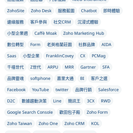
ZohoSite
Zoho Desk
服務藍圖
Chatbot
即時體驗
邊緣服務
客戶參與
社交CRM
沉浸式體驗
小型企業週
Caffè Moak
Zoho Marketing Hub
數位轉型
Form
老英格蘭莊園
社群品牌
AIDA
Saas
小型企業
FranklinCovey
CX
PCMag
千禧世代
Z世代
ARPU
MRR
Gartner
SFA
品牌靈魂
softphone
嘉里大通
BI
客戶之選
Facebook
YouTube
twitter
品牌行銷
Salesforce
D2C
數據趨動決策
Line
簡訊王
3CX
RWD
Google Search Console
歡田包子殿
Zoho Form
Zoho Taiwan
Zoho One
Zoho CRM
KOL