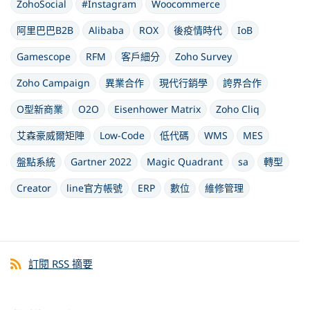
ZohoSocial
#Instagram
Woocommerce
阿里巴巴B2B
Alibaba
ROX
後疫情時代
IoB
Gamescope
RFM
客戶細分
Zoho Survey
Zoho Campaign
異業合作
現代行銷學
誇界合作
O型新商業
O2O
Eisenhower Matrix
Zoho Cliq
艾森豪威爾矩陣
Low-Code
低代碼
WMS
MES
盤點系統
Gartner 2022
Magic Quadrant
sa
轉型
Creator
line官方帳號
ERP
數位
維修管理
訂閱 RSS 摘要