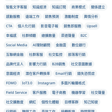
智能文字客服
知識經濟
知識訂閱
商業模式
關係建立
感動服務
遠端工作
銷售預測
激勵制度
輿情分析
CTA
個人化行銷
影音電子報
銷售即服務
Upsell
幸福感
社群傾聽
總擴散量
渠道聲量
B2C
Social Media
AI理財顧問
金融雲
數位銀行
互聯網金融
社群客服
社交監控
部落客行銷
品牌代言人
影響力行銷
B2B銷售
社交意圖數據
意圖經濟
潛在客戶轉換率
Email行銷
錯失恐慌症
FOMO
IoT3.0
Instagram
多圖片輪播格式
Field Service
客戶服務
電子商務
機器學習
社交聲量
社交擴散度
網紅
個性化體驗
目標客群
知己知彼
行銷術
聰明工作
高效工作
扭轉乾坤
時間管理