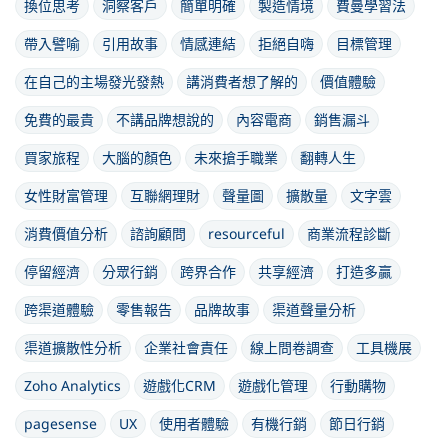
換位思考
洞察客戶
簡單明確
製造情境
費曼學習法
帶入譬喻
引用故事
情感連結
拒絕自嗨
目標管理
在自己的主場發光發熱
講消費者想了解的
價值體驗
免費的最貴
不講品牌想說的
內容電商
銷售漏斗
買家旅程
大腦的顏色
未來搶手職業
翻轉人生
女性財富管理
互聯網理財
聲量圖
擴散量
文字雲
消費價值分析
諮詢顧問
resourceful
商業流程診斷
停留經濟
分眾行銷
跨界合作
共享經濟
打造多贏
跨渠道體驗
零售報告
品牌故事
渠道聲量分析
渠道擴散性分析
企業社會責任
線上問卷調查
工具機展
Zoho Analytics
遊戲化CRM
遊戲化管理
行動購物
pagesense
UX
使用者體驗
有機行銷
節日行銷