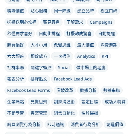
職場價值
貼心服務
同一陣線
建立品牌
樹立口碑
送禮送到心坎裡
聽見客戶
了解需求
Campaigns
秒懂需求喜好
自動化排程
打擾轉成驚喜
自動提醒
購買偏好
大才小用
改變思維
最大價值
消費週期
六大頑疾
即效處方
一次根治
Analytics
KPI
社群串聯
關鍵字監控
Social
做市場上的老鷹
報表分析
排程貼文
Facebook Lead Ads
Facebook Lead Forms
突破改革
數據分析
數據串聯
企業痛點
見賢思齊
訓練溝通術
設定目標
成功人特質
不斷學習
專案管理
銷售自動化
名片掃描
網頁瀏覽行為分析
即時通訊
消費者行為分析
創造價值