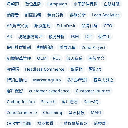
母親節
數位品牌
Campaign
電子郵件行銷
自助結賬
顛覆者
訂閱服務
精實分析
群組分析
Lean Analytics
AR擴增實境
數據趨動
ZohoDesk
品牌社群
CGO
AR
現場服務管理
預測分析
FSM
IOT
個性化
假日社群計劃
數據戰略
辦展流程
Zoho Project
組織變革管理
OCM
ROI
無頭商業
開放平台
雲架構
Headless Commerce
敏捷化
智能化
行銷自動化
MarketingHub
多渠道營銷
客戶忠誠度
客戶保留
customer experience
Customer Journey
Coding for fun
Scratch
客戶體驗
SalesIQ
ZohoCommerce
Charming
呈汝科技
MAFT
OCR文字辨識
機器視覺
二維條碼讀取器
威視康