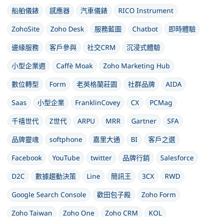
船舶儀錶
感應器
汽車儀錶
RICO Instrument
ZohoSite
Zoho Desk
服務藍圖
Chatbot
即時體驗
邊緣服務
客戶參與
社交CRM
沉浸式體驗
小型企業週
Caffè Moak
Zoho Marketing Hub
數位轉型
Form
老英格蘭莊園
社群品牌
AIDA
Saas
小型企業
FranklinCovey
CX
PCMag
千禧世代
Z世代
ARPU
MRR
Gartner
SFA
品牌靈魂
softphone
嘉里大通
BI
客戶之選
Facebook
YouTube
twitter
品牌行銷
Salesforce
D2C
數據趨動決策
Line
簡訊王
3CX
RWD
Google Search Console
歡田包子殿
Zoho Form
Zoho Taiwan
Zoho One
Zoho CRM
KOL