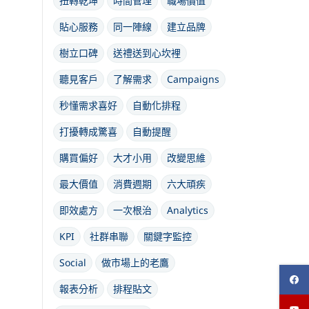
扭轉乾坤
時間管理
職場價值
貼心服務
同一陣線
建立品牌
樹立口碑
送禮送到心坎裡
聽見客戶
了解需求
Campaigns
秒懂需求喜好
自動化排程
打擾轉成驚喜
自動提醒
購買偏好
大才小用
改變思維
最大價值
消費週期
六大頑疾
即效處方
一次根治
Analytics
KPI
社群串聯
關鍵字監控
Social
做市場上的老鷹
報表分析
排程貼文