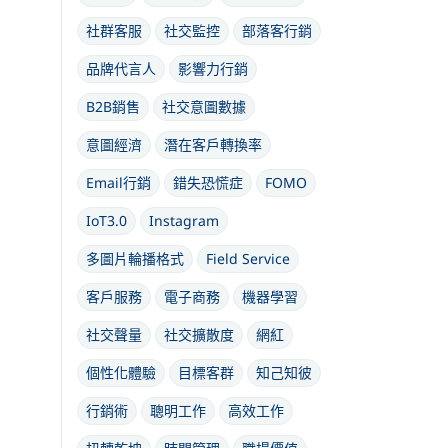
社群客服
社交監控
部落客行銷
品牌代言人
影響力行銷
B2B銷售
社交意圖數據
意圖經濟
潛在客戶轉換率
Email行銷
錯失恐慌症
FOMO
IoT3.0
Instagram
多圖片輪播格式
Field Service
客戶服務
電子商務
機器學習
社交聲量
社交擴散度
網紅
個性化體驗
目標客群
知己知彼
行銷術
聰明工作
高效工作