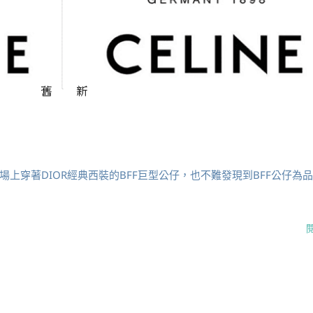
上穿著DIOR經典西裝的BFF巨型公仔，也不難發現到BFF公仔為