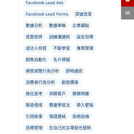
Facebook Lead Ads
Facebook Lead Forms
突破改革
數據分析
數據串聯
企業痛點
見賢思齊
訓練溝通術
設定目標
成功人特質
不斷學習
專案管理
銷售自動化
名片掃描
網頁瀏覽行為分析
即時通訊
消費者行為分析
創造價值
換位思考
洞察客戶
簡單明確
製造情境
費曼學習法
帶入譬喻
引用故事
情感連結
拒絕自嗨
目標管理
在自己的主場發光發熱