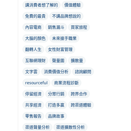
講消費者想了解的
價值體驗
免費的最貴
不講品牌想說的
內容電商
銷售漏斗
買家旅程
大腦的顏色
未來搶手職業
翻轉人生
女性財富管理
互聯網理財
聲量圖
擴散量
文字雲
消費價值分析
諮詢顧問
resourceful
商業流程診斷
停留經濟
分眾行銷
跨界合作
共享經濟
打造多贏
跨渠道體驗
零售報告
品牌故事
渠道聲量分析
渠道擴散性分析