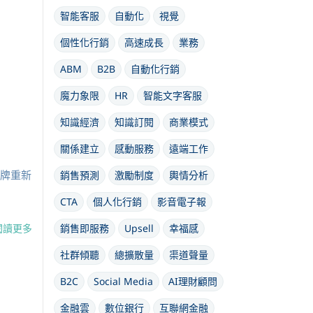
智能客服
自動化
視覺
個性化行銷
高速成長
業務
ABM
B2B
自動化行銷
魔力象限
HR
智能文字客服
知識經濟
知識訂閱
商業模式
關係建立
感動服務
遠端工作
品牌重新
銷售預測
激勵制度
輿情分析
CTA
個人化行銷
影音電子報
銷售即服務
Upsell
幸福感
閱讀更多
社群傾聽
總擴散量
渠道聲量
B2C
Social Media
AI理財顧問
金融雲
數位銀行
互聯網金融