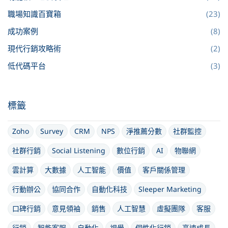
職場知識百寶箱
(23)
成功案例
(8)
現代行銷攻略術
(2)
低代碼平台
(3)
標籤
Zoho
Survey
CRM
NPS
淨推薦分數
社群監控
社群行銷
Social Listening
數位行銷
AI
物聯網
雲計算
大數據
人工智能
價值
客戶關係管理
行動辦公
協同合作
自動化科技
Sleeper Marketing
口碑行銷
意見領袖
銷售
人工智慧
虛擬團隊
客服
行銷
智能客服
自動化
視覺
個性化行銷
高速成長