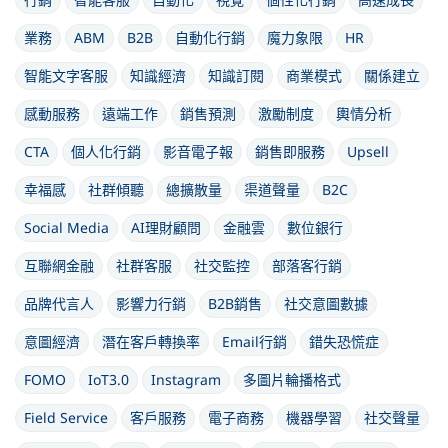
業務
ABM
B2B
自動化行銷
魔力象限
HR
智能文字客服
知識經濟
知識訂閱
商業模式
關係建立
感動服務
遠端工作
銷售預測
激勵制度
輿情分析
CTA
個人化行銷
影音電子報
銷售即服務
Upsell
幸福感
社群傾聽
總擴散量
渠道聲量
B2C
Social Media
AI理財顧問
金融雲
數位銀行
互聯網金融
社群客服
社交監控
部落客行銷
品牌代言人
影響力行銷
B2B銷售
社交意圖數據
意圖經濟
潛在客戶轉換率
Email行銷
錯失恐慌症
FOMO
IoT3.0
Instagram
多圖片輪播格式
Field Service
客戶服務
電子商務
機器學習
社交聲量