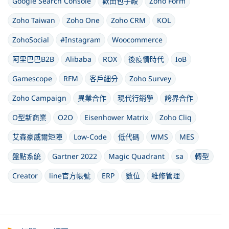
Google Search Console
歡田包子殿
Zoho Form
Zoho Taiwan
Zoho One
Zoho CRM
KOL
ZohoSocial
#Instagram
Woocommerce
阿里巴巴B2B
Alibaba
ROX
後疫情時代
IoB
Gamescope
RFM
客戶細分
Zoho Survey
Zoho Campaign
異業合作
現代行銷學
誇界合作
O型新商業
O2O
Eisenhower Matrix
Zoho Cliq
艾森豪威爾矩陣
Low-Code
低代碼
WMS
MES
盤點系統
Gartner 2022
Magic Quadrant
sa
轉型
Creator
line官方帳號
ERP
數位
維修管理