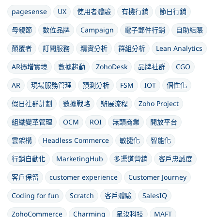
pagesense
UX
使用者體驗
有機行銷
節日行銷
母親節
數位品牌
Campaign
電子郵件行銷
自助結賬
顛覆者
訂閱服務
精實分析
群組分析
Lean Analytics
AR擴增實境
數據趨動
ZohoDesk
品牌社群
CGO
AR
現場服務管理
預測分析
FSM
IOT
個性化
假日社群計劃
數據戰略
辦展流程
Zoho Project
組織變革管理
OCM
ROI
無頭商業
開放平台
雲架構
Headless Commerce
敏捷化
智能化
行銷自動化
MarketingHub
多渠道營銷
客戶忠誠度
客戶保留
customer experience
Customer Journey
Coding for fun
Scratch
客戶體驗
SalesIQ
ZohoCommerce
Charming
呈汝科技
MAFT