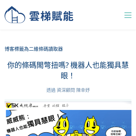
博客標籤為二維條碼讀取器
你的條碼閙彆扭嗎? 機器人也能獨具慧
眼！
透過
資深顧問 陳幸妤