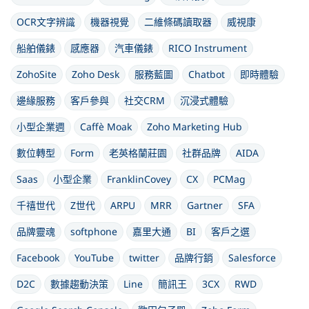
OCR文字辨識
機器視覺
二維條碼讀取器
威視康
船舶儀錶
感應器
汽車儀錶
RICO Instrument
ZohoSite
Zoho Desk
服務藍圖
Chatbot
即時體驗
邊緣服務
客戶參與
社交CRM
沉浸式體驗
小型企業週
Caffè Moak
Zoho Marketing Hub
數位轉型
Form
老英格蘭莊園
社群品牌
AIDA
Saas
小型企業
FranklinCovey
CX
PCMag
千禧世代
Z世代
ARPU
MRR
Gartner
SFA
品牌靈魂
softphone
嘉里大通
BI
客戶之選
Facebook
YouTube
twitter
品牌行銷
Salesforce
D2C
數據趨動決策
Line
簡訊王
3CX
RWD