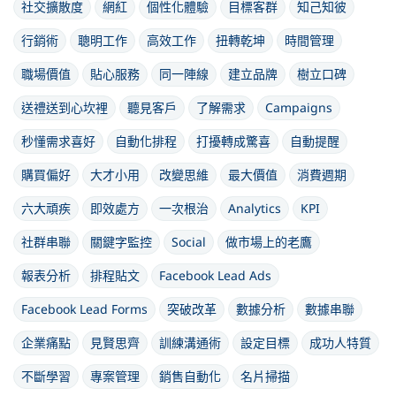
社交擴散度
網紅
個性化體驗
目標客群
知己知彼
行銷術
聰明工作
高效工作
扭轉乾坤
時間管理
職場價值
貼心服務
同一陣線
建立品牌
樹立口碑
送禮送到心坎裡
聽見客戶
了解需求
Campaigns
秒懂需求喜好
自動化排程
打擾轉成驚喜
自動提醒
購買偏好
大才小用
改變思維
最大價值
消費週期
六大頑疾
即效處方
一次根治
Analytics
KPI
社群串聯
關鍵字監控
Social
做市場上的老鷹
報表分析
排程貼文
Facebook Lead Ads
Facebook Lead Forms
突破改革
數據分析
數據串聯
企業痛點
見賢思齊
訓練溝通術
設定目標
成功人特質
不斷學習
專案管理
銷售自動化
名片掃描