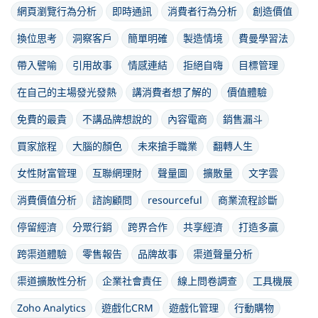
網頁瀏覽行為分析
即時通訊
消費者行為分析
創造價值
換位思考
洞察客戶
簡單明確
製造情境
費曼學習法
帶入譬喻
引用故事
情感連結
拒絕自嗨
目標管理
在自己的主場發光發熱
講消費者想了解的
價值體驗
免費的最貴
不講品牌想說的
內容電商
銷售漏斗
買家旅程
大腦的顏色
未來搶手職業
翻轉人生
女性財富管理
互聯網理財
聲量圖
擴散量
文字雲
消費價值分析
諮詢顧問
resourceful
商業流程診斷
停留經濟
分眾行銷
跨界合作
共享經濟
打造多贏
跨渠道體驗
零售報告
品牌故事
渠道聲量分析
渠道擴散性分析
企業社會責任
線上問卷調查
工具機展
Zoho Analytics
遊戲化CRM
遊戲化管理
行動購物