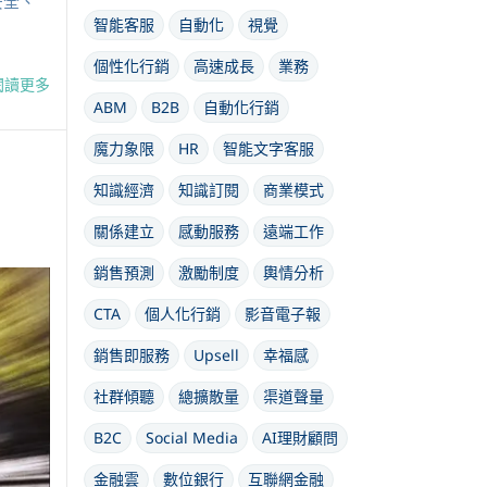
安全、
智能客服
自動化
視覺
個性化行銷
高速成長
業務
閱讀更多
ABM
B2B
自動化行銷
魔力象限
HR
智能文字客服
知識經濟
知識訂閱
商業模式
關係建立
感動服務
遠端工作
銷售預測
激勵制度
輿情分析
CTA
個人化行銷
影音電子報
銷售即服務
Upsell
幸福感
社群傾聽
總擴散量
渠道聲量
B2C
Social Media
AI理財顧問
金融雲
數位銀行
互聯網金融