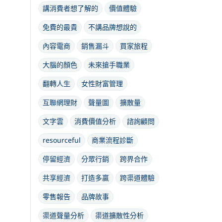
講消費者想了解的
價值體驗
免費的最貴
不講品牌想說的
內容電商
銷售漏斗
買家旅程
大腦的顏色
未來搶手職業
翻轉人生
女性財富管理
互聯網理財
聲量圖
擴散量
文字雲
消費價值分析
諮詢顧問
resourceful
商業流程診斷
停留經濟
分眾行銷
跨界合作
共享經濟
打造多贏
跨渠道體驗
零售報告
品牌故事
渠道聲量分析
渠道擴散性分析