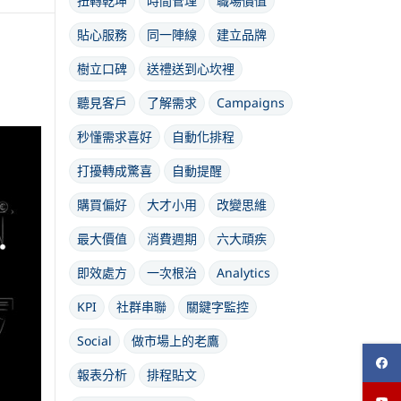
扭轉乾坤
時間管理
職場價值
貼心服務
同一陣線
建立品牌
樹立口碑
送禮送到心坎裡
聽見客戶
了解需求
Campaigns
秒懂需求喜好
自動化排程
打擾轉成驚喜
自動提醒
購買偏好
大才小用
改變思維
最大價值
消費週期
六大頑疾
即效處方
一次根治
Analytics
KPI
社群串聯
關鍵字監控
Social
做市場上的老鷹
報表分析
排程貼文