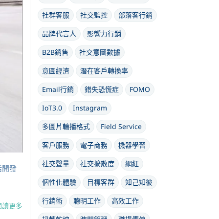
社群客服
社交監控
部落客行銷
品牌代言人
影響力行銷
B2B銷售
社交意圖數據
意圖經濟
潛在客戶轉換率
Email行銷
錯失恐慌症
FOMO
IoT3.0
Instagram
多圖片輪播格式
Field Service
客戶服務
電子商務
機器學習
社交聲量
社交擴散度
網紅
活開發
個性化體驗
目標客群
知己知彼
行銷術
聰明工作
高效工作
閱讀更多