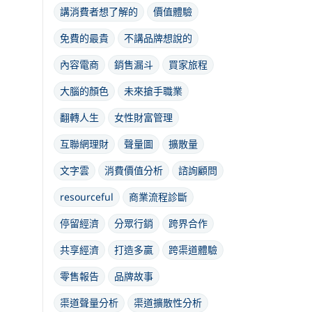
講消費者想了解的
價值體驗
免費的最貴
不講品牌想說的
內容電商
銷售漏斗
買家旅程
大腦的顏色
未來搶手職業
翻轉人生
女性財富管理
互聯網理財
聲量圖
擴散量
文字雲
消費價值分析
諮詢顧問
resourceful
商業流程診斷
停留經濟
分眾行銷
跨界合作
共享經濟
打造多贏
跨渠道體驗
零售報告
品牌故事
渠道聲量分析
渠道擴散性分析