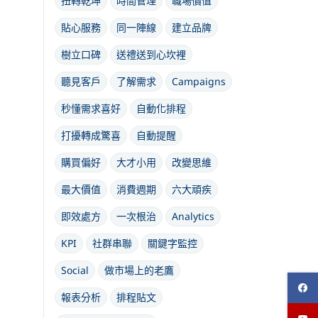
扭轉乾坤
時間管理
職場價值
貼心服務
同一陣線
建立品牌
樹立口碑
送禮送到心坎裡
聽見客戶
了解需求
Campaigns
秒懂需求喜好
自動化排程
打擾轉成驚喜
自動提醒
購買偏好
大才小用
改變思維
最大價值
消費週期
六大頑疾
即效處方
一次根治
Analytics
KPI
社群串聯
關鍵字監控
Social
做市場上的老鷹
報表分析
排程貼文