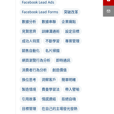
Facebook Lead Ads
Facebook Lead Forms
突破改革
數據分析
數據串聯
企業痛點
見賢思齊
訓練溝通術
設定目標
成功人特質
不斷學習
專案管理
銷售自動化
名片掃描
網頁瀏覽行為分析
即時通訊
消費者行為分析
創造價值
換位思考
洞察客戶
簡單明確
製造情境
費曼學習法
帶入譬喻
引用故事
情感連結
拒絕自嗨
目標管理
在自己的主場發光發熱