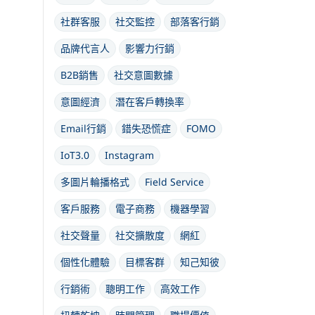
社群客服
社交監控
部落客行銷
品牌代言人
影響力行銷
B2B銷售
社交意圖數據
意圖經濟
潛在客戶轉換率
Email行銷
錯失恐慌症
FOMO
IoT3.0
Instagram
多圖片輪播格式
Field Service
客戶服務
電子商務
機器學習
社交聲量
社交擴散度
網紅
個性化體驗
目標客群
知己知彼
行銷術
聰明工作
高效工作