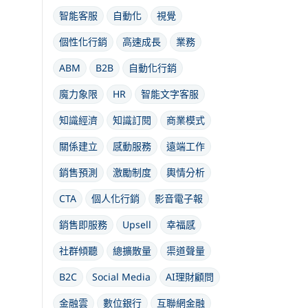
智能客服
自動化
視覺
個性化行銷
高速成長
業務
ABM
B2B
自動化行銷
魔力象限
HR
智能文字客服
知識經濟
知識訂閱
商業模式
關係建立
感動服務
遠端工作
銷售預測
激勵制度
輿情分析
CTA
個人化行銷
影音電子報
銷售即服務
Upsell
幸福感
社群傾聽
總擴散量
渠道聲量
B2C
Social Media
AI理財顧問
金融雲
數位銀行
互聯網金融