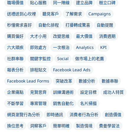
職場價值
貼心服務
同一陣線
建立品牌
樹立口碑
送禮送到心坎裡
聽見客戶
了解需求
Campaigns
秒懂需求喜好
自動化排程
打擾轉成驚喜
自動提醒
購買偏好
大才小用
改變思維
最大價值
消費週期
六大頑疾
即效處方
一次根治
Analytics
KPI
社群串聯
關鍵字監控
Social
做市場上的老鷹
報表分析
排程貼文
Facebook Lead Ads
Facebook Lead Forms
突破改革
數據分析
數據串聯
企業痛點
見賢思齊
訓練溝通術
設定目標
成功人特質
不斷學習
專案管理
銷售自動化
名片掃描
網頁瀏覽行為分析
即時通訊
消費者行為分析
創造價值
換位思考
洞察客戶
簡單明確
製造情境
費曼學習法