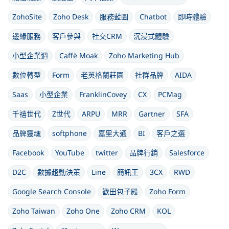
ZohoSite
Zoho Desk
服務藍圖
Chatbot
即時體驗
邊緣服務
客戶參與
社交CRM
沉浸式體驗
小型企業週
Caffè Moak
Zoho Marketing Hub
數位轉型
Form
老英格蘭莊園
社群品牌
AIDA
Saas
小型企業
FranklinCovey
CX
PCMag
千禧世代
Z世代
ARPU
MRR
Gartner
SFA
品牌靈魂
softphone
嘉里大通
BI
客戶之選
Facebook
YouTube
twitter
品牌行銷
Salesforce
D2C
數據趨動決策
Line
簡訊王
3CX
RWD
Google Search Console
歡田包子殿
Zoho Form
Zoho Taiwan
Zoho One
Zoho CRM
KOL