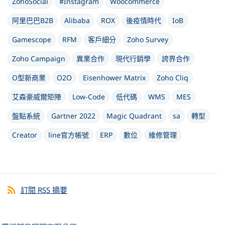
ZohoSocial
#Instagram
Woocommerce
阿里巴巴B2B
Alibaba
ROX
後疫情時代
IoB
Gamescope
RFM
客戶細分
Zoho Survey
Zoho Campaign
異業合作
現代行銷學
誇界合作
O型新商業
O2O
Eisenhower Matrix
Zoho Cliq
艾森豪威爾矩陣
Low-Code
低代碼
WMS
MES
盤點系統
Gartner 2022
Magic Quadrant
sa
轉型
Creator
line官方帳號
ERP
數位
維修管理
訂閱 RSS 摘要