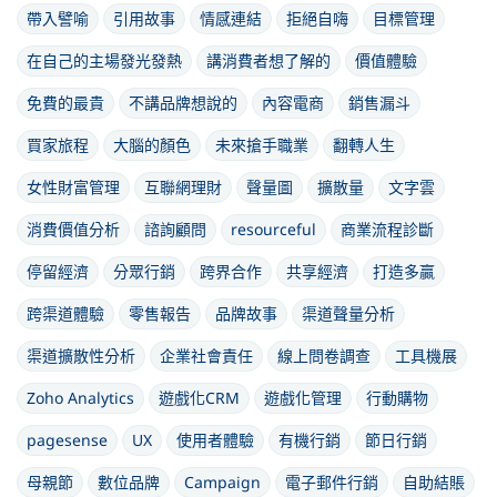
帶入譬喻
引用故事
情感連結
拒絕自嗨
目標管理
在自己的主場發光發熱
講消費者想了解的
價值體驗
免費的最貴
不講品牌想說的
內容電商
銷售漏斗
買家旅程
大腦的顏色
未來搶手職業
翻轉人生
女性財富管理
互聯網理財
聲量圖
擴散量
文字雲
消費價值分析
諮詢顧問
resourceful
商業流程診斷
停留經濟
分眾行銷
跨界合作
共享經濟
打造多贏
跨渠道體驗
零售報告
品牌故事
渠道聲量分析
渠道擴散性分析
企業社會責任
線上問卷調查
工具機展
Zoho Analytics
遊戲化CRM
遊戲化管理
行動購物
pagesense
UX
使用者體驗
有機行銷
節日行銷
母親節
數位品牌
Campaign
電子郵件行銷
自助結賬