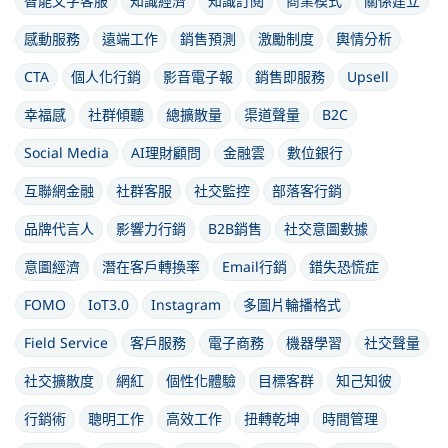
智能文字客服
知識經濟
知識訂閱
商業模式
關係建立
感動服務
遠端工作
銷售預測
激勵制度
輿情分析
CTA
個人化行銷
影音電子報
銷售即服務
Upsell
幸福感
社群傾聽
總擴散量
渠道聲量
B2C
Social Media
AI理財顧問
金融雲
數位銀行
互聯網金融
社群客服
社交監控
部落客行銷
品牌代言人
影響力行銷
B2B銷售
社交意圖數據
意圖經濟
潛在客戶轉換率
Email行銷
錯失恐慌症
FOMO
IoT3.0
Instagram
多圖片輪播格式
Field Service
客戶服務
電子商務
機器學習
社交聲量
社交擴散度
網紅
個性化體驗
目標客群
知己知彼
行銷術
聰明工作
高效工作
扭轉乾坤
時間管理