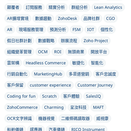
顛覆者
訂閱服務
精實分析
群組分析
Lean Analytics
AR擴增實境
數據趨動
ZohoDesk
品牌社群
CGO
AR
現場服務管理
預測分析
FSM
IOT
個性化
假日社群計劃
數據戰略
辦展流程
Zoho Project
組織變革管理
OCM
ROI
無頭商業
開放平台
雲架構
Headless Commerce
敏捷化
智能化
行銷自動化
MarketingHub
多渠道營銷
客戶忠誠度
客戶保留
customer experience
Customer Journey
Coding for fun
Scratch
客戶體驗
SalesIQ
ZohoCommerce
Charming
呈汝科技
MAFT
OCR文字辨識
機器視覺
二維條碼讀取器
威視康
船舶儀錶
感應器
汽車儀錶
RICO Instrument