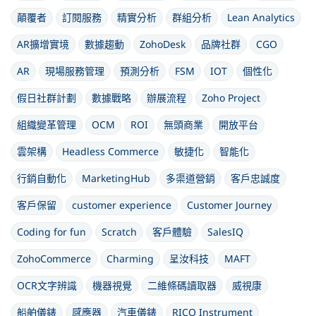
顛覆者
訂閱服務
精實分析
群組分析
Lean Analytics
AR擴增實境
數據趨動
ZohoDesk
品牌社群
CGO
AR
現場服務管理
預測分析
FSM
IOT
個性化
假日社群計劃
數據戰略
辦展流程
Zoho Project
組織變革管理
OCM
ROI
無頭商業
開放平台
雲架構
Headless Commerce
敏捷化
智能化
行銷自動化
MarketingHub
多渠道營銷
客戶忠誠度
客戶保留
customer experience
Customer Journey
Coding for fun
Scratch
客戶體驗
SalesIQ
ZohoCommerce
Charming
呈汝科技
MAFT
OCR文字辨識
機器視覺
二維條碼讀取器
威視康
船舶儀錶
感應器
汽車儀錶
RICO Instrument