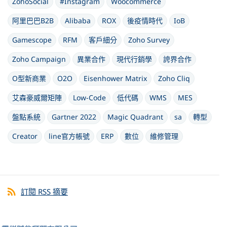
ZohoSocial
#Instagram
Woocommerce
阿里巴巴B2B
Alibaba
ROX
後疫情時代
IoB
Gamescope
RFM
客戶細分
Zoho Survey
Zoho Campaign
異業合作
現代行銷學
誇界合作
O型新商業
O2O
Eisenhower Matrix
Zoho Cliq
艾森豪威爾矩陣
Low-Code
低代碼
WMS
MES
盤點系統
Gartner 2022
Magic Quadrant
sa
轉型
Creator
line官方帳號
ERP
數位
維修管理
訂閱 RSS 摘要