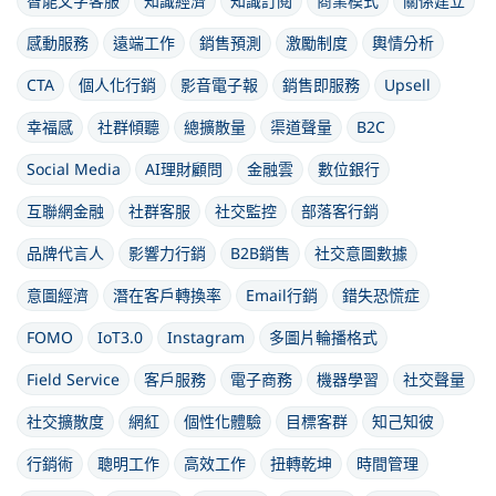
智能文字客服
知識經濟
知識訂閱
商業模式
關係建立
感動服務
遠端工作
銷售預測
激勵制度
輿情分析
CTA
個人化行銷
影音電子報
銷售即服務
Upsell
幸福感
社群傾聽
總擴散量
渠道聲量
B2C
Social Media
AI理財顧問
金融雲
數位銀行
互聯網金融
社群客服
社交監控
部落客行銷
品牌代言人
影響力行銷
B2B銷售
社交意圖數據
意圖經濟
潛在客戶轉換率
Email行銷
錯失恐慌症
FOMO
IoT3.0
Instagram
多圖片輪播格式
Field Service
客戶服務
電子商務
機器學習
社交聲量
社交擴散度
網紅
個性化體驗
目標客群
知己知彼
行銷術
聰明工作
高效工作
扭轉乾坤
時間管理