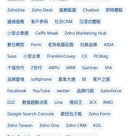
ZohoSite
Zoho Desk
服務藍圖
Chatbot
即時體驗
邊緣服務
客戶參與
社交CRM
沉浸式體驗
小型企業週
Caffè Moak
Zoho Marketing Hub
數位轉型
Form
老英格蘭莊園
社群品牌
AIDA
Saas
小型企業
FranklinCovey
CX
PCMag
千禧世代
Z世代
ARPU
MRR
Gartner
SFA
品牌靈魂
softphone
嘉里大通
BI
客戶之選
Facebook
YouTube
twitter
品牌行銷
Salesforce
D2C
數據趨動決策
Line
簡訊王
3CX
RWD
Google Search Console
歡田包子殿
Zoho Form
Zoho Taiwan
Zoho One
Zoho CRM
KOL