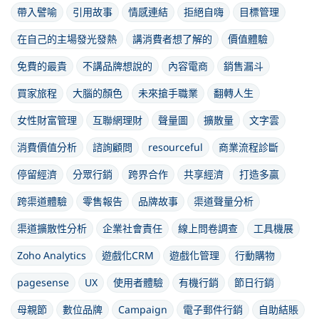
帶入譬喻
引用故事
情感連結
拒絕自嗨
目標管理
在自己的主場發光發熱
講消費者想了解的
價值體驗
免費的最貴
不講品牌想說的
內容電商
銷售漏斗
買家旅程
大腦的顏色
未來搶手職業
翻轉人生
女性財富管理
互聯網理財
聲量圖
擴散量
文字雲
消費價值分析
諮詢顧問
resourceful
商業流程診斷
停留經濟
分眾行銷
跨界合作
共享經濟
打造多贏
跨渠道體驗
零售報告
品牌故事
渠道聲量分析
渠道擴散性分析
企業社會責任
線上問卷調查
工具機展
Zoho Analytics
遊戲化CRM
遊戲化管理
行動購物
pagesense
UX
使用者體驗
有機行銷
節日行銷
母親節
數位品牌
Campaign
電子郵件行銷
自助結賬