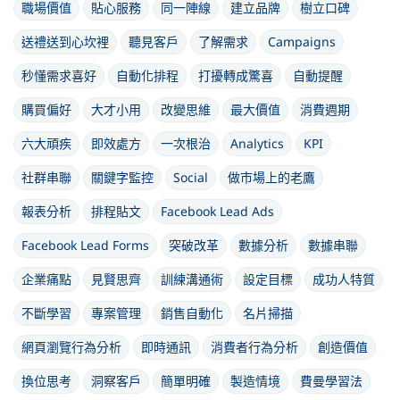
職場價值
貼心服務
同一陣線
建立品牌
樹立口碑
送禮送到心坎裡
聽見客戶
了解需求
Campaigns
秒懂需求喜好
自動化排程
打擾轉成驚喜
自動提醒
購買偏好
大才小用
改變思維
最大價值
消費週期
六大頑疾
即效處方
一次根治
Analytics
KPI
社群串聯
關鍵字監控
Social
做市場上的老鷹
報表分析
排程貼文
Facebook Lead Ads
Facebook Lead Forms
突破改革
數據分析
數據串聯
企業痛點
見賢思齊
訓練溝通術
設定目標
成功人特質
不斷學習
專案管理
銷售自動化
名片掃描
網頁瀏覽行為分析
即時通訊
消費者行為分析
創造價值
換位思考
洞察客戶
簡單明確
製造情境
費曼學習法