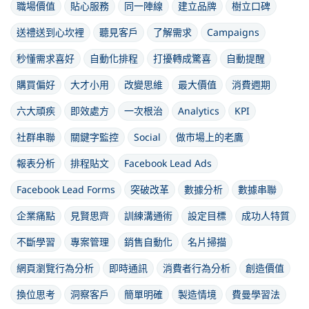
職場價值
貼心服務
同一陣線
建立品牌
樹立口碑
送禮送到心坎裡
聽見客戶
了解需求
Campaigns
秒懂需求喜好
自動化排程
打擾轉成驚喜
自動提醒
購買偏好
大才小用
改變思維
最大價值
消費週期
六大頑疾
即效處方
一次根治
Analytics
KPI
社群串聯
關鍵字監控
Social
做市場上的老鷹
報表分析
排程貼文
Facebook Lead Ads
Facebook Lead Forms
突破改革
數據分析
數據串聯
企業痛點
見賢思齊
訓練溝通術
設定目標
成功人特質
不斷學習
專案管理
銷售自動化
名片掃描
網頁瀏覽行為分析
即時通訊
消費者行為分析
創造價值
換位思考
洞察客戶
簡單明確
製造情境
費曼學習法