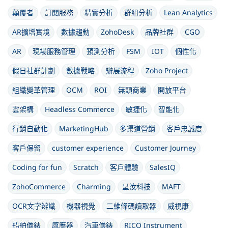
顛覆者
訂閱服務
精實分析
群組分析
Lean Analytics
AR擴增實境
數據趨動
ZohoDesk
品牌社群
CGO
AR
現場服務管理
預測分析
FSM
IOT
個性化
假日社群計劃
數據戰略
辦展流程
Zoho Project
組織變革管理
OCM
ROI
無頭商業
開放平台
雲架構
Headless Commerce
敏捷化
智能化
行銷自動化
MarketingHub
多渠道營銷
客戶忠誠度
客戶保留
customer experience
Customer Journey
Coding for fun
Scratch
客戶體驗
SalesIQ
ZohoCommerce
Charming
呈汝科技
MAFT
OCR文字辨識
機器視覺
二維條碼讀取器
威視康
船舶儀錶
感應器
汽車儀錶
RICO Instrument