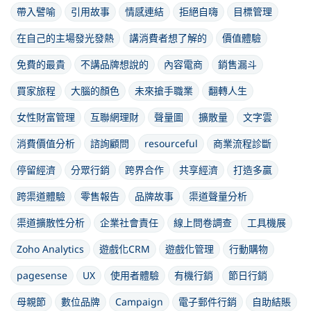
帶入譬喻
引用故事
情感連結
拒絕自嗨
目標管理
在自己的主場發光發熱
講消費者想了解的
價值體驗
免費的最貴
不講品牌想說的
內容電商
銷售漏斗
買家旅程
大腦的顏色
未來搶手職業
翻轉人生
女性財富管理
互聯網理財
聲量圖
擴散量
文字雲
消費價值分析
諮詢顧問
resourceful
商業流程診斷
停留經濟
分眾行銷
跨界合作
共享經濟
打造多贏
跨渠道體驗
零售報告
品牌故事
渠道聲量分析
渠道擴散性分析
企業社會責任
線上問卷調查
工具機展
Zoho Analytics
遊戲化CRM
遊戲化管理
行動購物
pagesense
UX
使用者體驗
有機行銷
節日行銷
母親節
數位品牌
Campaign
電子郵件行銷
自助結賬