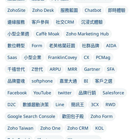
ZohoSite
Zoho Desk
服務藍圖
Chatbot
即時體驗
邊緣服務
客戶參與
社交CRM
沉浸式體驗
小型企業週
Caffè Moak
Zoho Marketing Hub
數位轉型
Form
老英格蘭莊園
社群品牌
AIDA
Saas
小型企業
FranklinCovey
CX
PCMag
千禧世代
Z世代
ARPU
MRR
Gartner
SFA
品牌靈魂
softphone
嘉里大通
BI
客戶之選
Facebook
YouTube
twitter
品牌行銷
Salesforce
D2C
數據趨動決策
Line
簡訊王
3CX
RWD
Google Search Console
歡田包子殿
Zoho Form
Zoho Taiwan
Zoho One
Zoho CRM
KOL