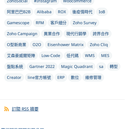
ZohoSocial
#Instagram
Woocommerce
阿里巴巴B2B
Alibaba
ROX
後疫情時代
IoB
Gamescope
RFM
客戶細分
Zoho Survey
Zoho Campaign
異業合作
現代行銷學
誇界合作
O型新商業
O2O
Eisenhower Matrix
Zoho Cliq
艾森豪威爾矩陣
Low-Code
低代碼
WMS
MES
盤點系統
Gartner 2022
Magic Quadrant
sa
轉型
Creator
line官方帳號
ERP
數位
維修管理
訂閱 RSS 摘要