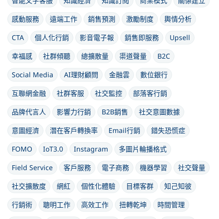
智能文字客服
知識經濟
知識訂閱
商業模式
關係建立
感動服務
遠端工作
銷售預測
激勵制度
輿情分析
CTA
個人化行銷
影音電子報
銷售即服務
Upsell
幸福感
社群傾聽
總擴散量
渠道聲量
B2C
Social Media
AI理財顧問
金融雲
數位銀行
互聯網金融
社群客服
社交監控
部落客行銷
品牌代言人
影響力行銷
B2B銷售
社交意圖數據
意圖經濟
潛在客戶轉換率
Email行銷
錯失恐慌症
FOMO
IoT3.0
Instagram
多圖片輪播格式
Field Service
客戶服務
電子商務
機器學習
社交聲量
社交擴散度
網紅
個性化體驗
目標客群
知己知彼
行銷術
聰明工作
高效工作
扭轉乾坤
時間管理