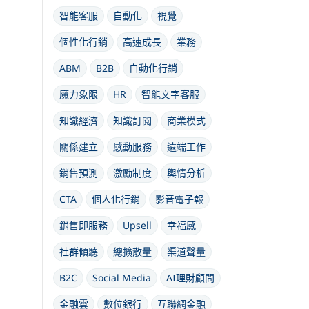
智能客服
自動化
視覺
個性化行銷
高速成長
業務
ABM
B2B
自動化行銷
魔力象限
HR
智能文字客服
知識經濟
知識訂閱
商業模式
關係建立
感動服務
遠端工作
銷售預測
激勵制度
輿情分析
CTA
個人化行銷
影音電子報
銷售即服務
Upsell
幸福感
社群傾聽
總擴散量
渠道聲量
B2C
Social Media
AI理財顧問
金融雲
數位銀行
互聯網金融