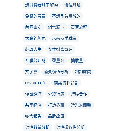
講消費者想了解的
價值體驗
免費的最貴
不講品牌想說的
內容電商
銷售漏斗
買家旅程
大腦的顏色
未來搶手職業
翻轉人生
女性財富管理
互聯網理財
聲量圖
擴散量
文字雲
消費價值分析
諮詢顧問
resourceful
商業流程診斷
停留經濟
分眾行銷
跨界合作
共享經濟
打造多贏
跨渠道體驗
零售報告
品牌故事
渠道聲量分析
渠道擴散性分析