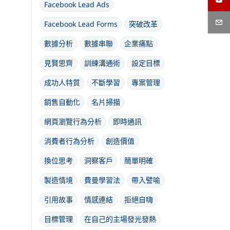
Facebook Lead Ads
Facebook Lead Forms
突破改革
數據分析
數據串聯
企業痛點
見賢思齊
訓練溝通術
設定目標
成功人特質
不斷學習
專案管理
銷售自動化
名片掃描
網頁瀏覽行為分析
即時通訊
消費者行為分析
創造價值
換位思考
洞察客戶
簡單明確
製造情境
費曼學習法
帶入譬喻
引用故事
情感連結
拒絕自嗨
目標管理
在自己的主場發光發熱