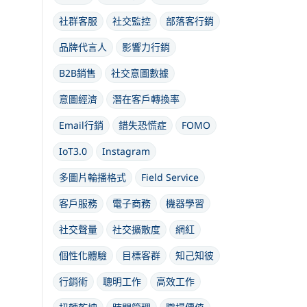
社群客服
社交監控
部落客行銷
品牌代言人
影響力行銷
B2B銷售
社交意圖數據
意圖經濟
潛在客戶轉換率
Email行銷
錯失恐慌症
FOMO
IoT3.0
Instagram
多圖片輪播格式
Field Service
客戶服務
電子商務
機器學習
社交聲量
社交擴散度
網紅
個性化體驗
目標客群
知己知彼
行銷術
聰明工作
高效工作