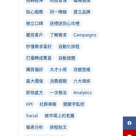
扭轉乾坤
時間管理
職場價值
貼心服務
同一陣線
建立品牌
樹立口碑
送禮送到心坎裡
聽見客戶
了解需求
Campaigns
秒懂需求喜好
自動化排程
打擾轉成驚喜
自動提醒
購買偏好
大才小用
改變思維
最大價值
消費週期
六大頑疾
即效處方
一次根治
Analytics
KPI
社群串聯
關鍵字監控
Social
做市場上的老鷹
報表分析
排程貼文