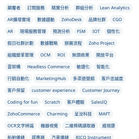
顛覆者
訂閱服務
精實分析
群組分析
Lean Analytics
AR擴增實境
數據趨動
ZohoDesk
品牌社群
CGO
AR
現場服務管理
預測分析
FSM
IOT
個性化
假日社群計劃
數據戰略
辦展流程
Zoho Project
組織變革管理
OCM
ROI
無頭商業
開放平台
雲架構
Headless Commerce
敏捷化
智能化
行銷自動化
MarketingHub
多渠道營銷
客戶忠誠度
客戶保留
customer experience
Customer Journey
Coding for fun
Scratch
客戶體驗
SalesIQ
ZohoCommerce
Charming
呈汝科技
MAFT
OCR文字辨識
機器視覺
二維條碼讀取器
威視康
船舶儀錶
感應器
汽車儀錶
RICO Instrument