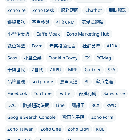
ZohoSite
Zoho Desk
服務藍圖
Chatbot
即時體驗
邊緣服務
客戶參與
社交CRM
沉浸式體驗
小型企業週
Caffè Moak
Zoho Marketing Hub
數位轉型
Form
老英格蘭莊園
社群品牌
AIDA
Saas
小型企業
FranklinCovey
CX
PCMag
千禧世代
Z世代
ARPU
MRR
Gartner
SFA
品牌靈魂
softphone
嘉里大通
BI
客戶之選
Facebook
YouTube
twitter
品牌行銷
Salesforce
D2C
數據趨動決策
Line
簡訊王
3CX
RWD
Google Search Console
歡田包子殿
Zoho Form
Zoho Taiwan
Zoho One
Zoho CRM
KOL