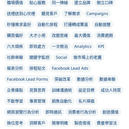
職場價值
貼心服務
同一陣線
建立品牌
樹立口碑
送禮送到心坎裡
聽見客戶
了解需求
Campaigns
秒懂需求喜好
自動化排程
打擾轉成驚喜
自動提醒
購買偏好
大才小用
改變思維
最大價值
消費週期
六大頑疾
即效處方
一次根治
Analytics
KPI
社群串聯
關鍵字監控
Social
做市場上的老鷹
報表分析
排程貼文
Facebook Lead Ads
Facebook Lead Forms
突破改革
數據分析
數據串聯
企業痛點
見賢思齊
訓練溝通術
設定目標
成功人特質
不斷學習
專案管理
銷售自動化
名片掃描
網頁瀏覽行為分析
即時通訊
消費者行為分析
創造價值
換位思考
洞察客戶
簡單明確
製造情境
費曼學習法