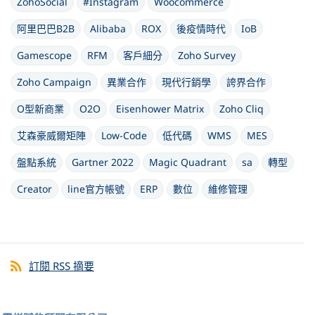
ZohoSocial
#Instagram
Woocommerce
阿里巴巴B2B
Alibaba
ROX
後疫情時代
IoB
Gamescope
RFM
客戶細分
Zoho Survey
Zoho Campaign
異業合作
現代行銷學
誇界合作
O型新商業
O2O
Eisenhower Matrix
Zoho Cliq
艾森豪威爾矩陣
Low-Code
低代碼
WMS
MES
盤點系統
Gartner 2022
Magic Quadrant
sa
轉型
Creator
line官方帳號
ERP
數位
維修管理
訂閱 RSS 摘要