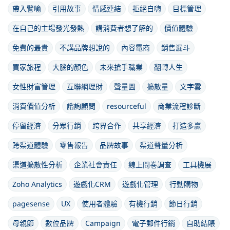
帶入譬喻
引用故事
情感連結
拒絕自嗨
目標管理
在自己的主場發光發熱
講消費者想了解的
價值體驗
免費的最貴
不講品牌想說的
內容電商
銷售漏斗
買家旅程
大腦的顏色
未來搶手職業
翻轉人生
女性財富管理
互聯網理財
聲量圖
擴散量
文字雲
消費價值分析
諮詢顧問
resourceful
商業流程診斷
停留經濟
分眾行銷
跨界合作
共享經濟
打造多贏
跨渠道體驗
零售報告
品牌故事
渠道聲量分析
渠道擴散性分析
企業社會責任
線上問卷調查
工具機展
Zoho Analytics
遊戲化CRM
遊戲化管理
行動購物
pagesense
UX
使用者體驗
有機行銷
節日行銷
母親節
數位品牌
Campaign
電子郵件行銷
自助結賬