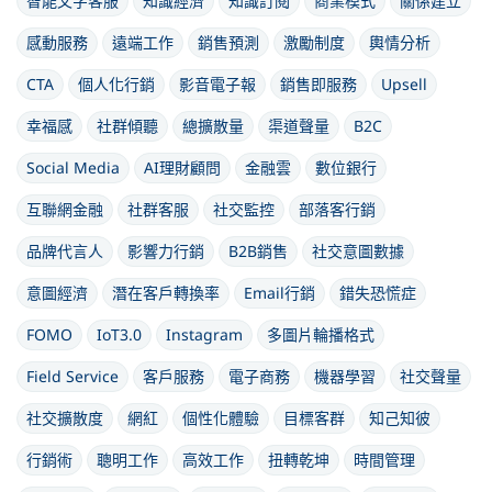
智能文字客服
知識經濟
知識訂閱
商業模式
關係建立
感動服務
遠端工作
銷售預測
激勵制度
輿情分析
CTA
個人化行銷
影音電子報
銷售即服務
Upsell
幸福感
社群傾聽
總擴散量
渠道聲量
B2C
Social Media
AI理財顧問
金融雲
數位銀行
互聯網金融
社群客服
社交監控
部落客行銷
品牌代言人
影響力行銷
B2B銷售
社交意圖數據
意圖經濟
潛在客戶轉換率
Email行銷
錯失恐慌症
FOMO
IoT3.0
Instagram
多圖片輪播格式
Field Service
客戶服務
電子商務
機器學習
社交聲量
社交擴散度
網紅
個性化體驗
目標客群
知己知彼
行銷術
聰明工作
高效工作
扭轉乾坤
時間管理