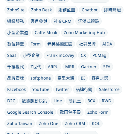
ZohoSite
Zoho Desk
服務藍圖
Chatbot
即時體驗
邊緣服務
客戶參與
社交CRM
沉浸式體驗
小型企業週
Caffè Moak
Zoho Marketing Hub
數位轉型
Form
老英格蘭莊園
社群品牌
AIDA
Saas
小型企業
FranklinCovey
CX
PCMag
千禧世代
Z世代
ARPU
MRR
Gartner
SFA
品牌靈魂
softphone
嘉里大通
BI
客戶之選
Facebook
YouTube
twitter
品牌行銷
Salesforce
D2C
數據趨動決策
Line
簡訊王
3CX
RWD
Google Search Console
歡田包子殿
Zoho Form
Zoho Taiwan
Zoho One
Zoho CRM
KOL