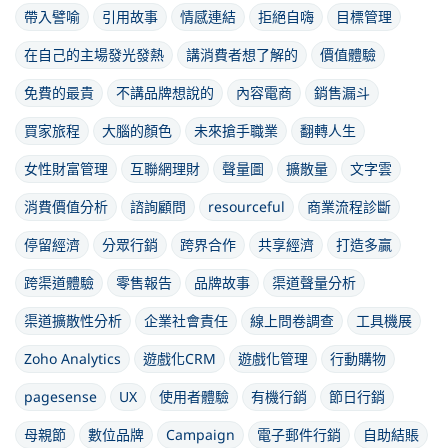
帶入譬喻
引用故事
情感連結
拒絕自嗨
目標管理
在自己的主場發光發熱
講消費者想了解的
價值體驗
免費的最貴
不講品牌想說的
內容電商
銷售漏斗
買家旅程
大腦的顏色
未來搶手職業
翻轉人生
女性財富管理
互聯網理財
聲量圖
擴散量
文字雲
消費價值分析
諮詢顧問
resourceful
商業流程診斷
停留經濟
分眾行銷
跨界合作
共享經濟
打造多贏
跨渠道體驗
零售報告
品牌故事
渠道聲量分析
渠道擴散性分析
企業社會責任
線上問卷調查
工具機展
Zoho Analytics
遊戲化CRM
遊戲化管理
行動購物
pagesense
UX
使用者體驗
有機行銷
節日行銷
母親節
數位品牌
Campaign
電子郵件行銷
自助結賬