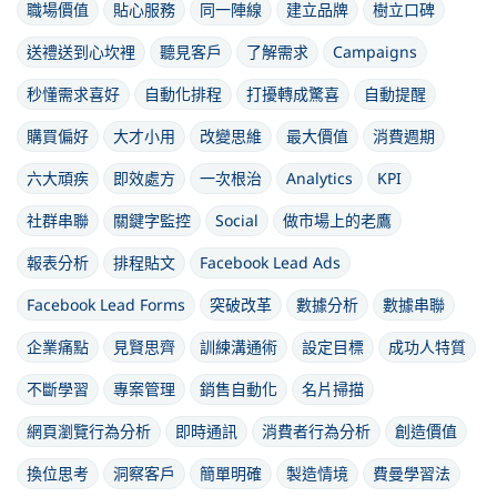
職場價值
貼心服務
同一陣線
建立品牌
樹立口碑
送禮送到心坎裡
聽見客戶
了解需求
Campaigns
秒懂需求喜好
自動化排程
打擾轉成驚喜
自動提醒
購買偏好
大才小用
改變思維
最大價值
消費週期
六大頑疾
即效處方
一次根治
Analytics
KPI
社群串聯
關鍵字監控
Social
做市場上的老鷹
報表分析
排程貼文
Facebook Lead Ads
Facebook Lead Forms
突破改革
數據分析
數據串聯
企業痛點
見賢思齊
訓練溝通術
設定目標
成功人特質
不斷學習
專案管理
銷售自動化
名片掃描
網頁瀏覽行為分析
即時通訊
消費者行為分析
創造價值
換位思考
洞察客戶
簡單明確
製造情境
費曼學習法