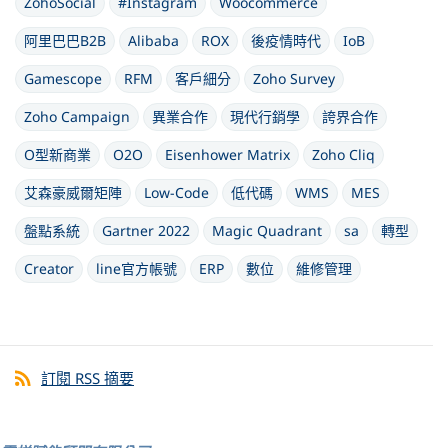
ZohoSocial
#Instagram
Woocommerce
阿里巴巴B2B
Alibaba
ROX
後疫情時代
IoB
Gamescope
RFM
客戶細分
Zoho Survey
Zoho Campaign
異業合作
現代行銷學
誇界合作
O型新商業
O2O
Eisenhower Matrix
Zoho Cliq
艾森豪威爾矩陣
Low-Code
低代碼
WMS
MES
盤點系統
Gartner 2022
Magic Quadrant
sa
轉型
Creator
line官方帳號
ERP
數位
維修管理
訂閱 RSS 摘要