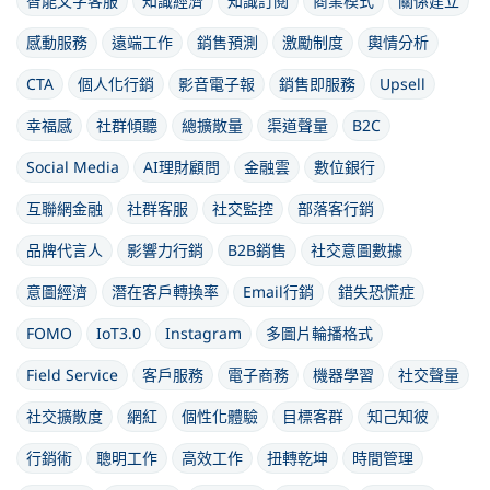
智能文字客服
知識經濟
知識訂閱
商業模式
關係建立
感動服務
遠端工作
銷售預測
激勵制度
輿情分析
CTA
個人化行銷
影音電子報
銷售即服務
Upsell
幸福感
社群傾聽
總擴散量
渠道聲量
B2C
Social Media
AI理財顧問
金融雲
數位銀行
互聯網金融
社群客服
社交監控
部落客行銷
品牌代言人
影響力行銷
B2B銷售
社交意圖數據
意圖經濟
潛在客戶轉換率
Email行銷
錯失恐慌症
FOMO
IoT3.0
Instagram
多圖片輪播格式
Field Service
客戶服務
電子商務
機器學習
社交聲量
社交擴散度
網紅
個性化體驗
目標客群
知己知彼
行銷術
聰明工作
高效工作
扭轉乾坤
時間管理