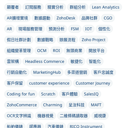
顛覆者
訂閱服務
精實分析
群組分析
Lean Analytics
AR擴增實境
數據趨動
ZohoDesk
品牌社群
CGO
AR
現場服務管理
預測分析
FSM
IOT
個性化
假日社群計劃
數據戰略
辦展流程
Zoho Project
組織變革管理
OCM
ROI
無頭商業
開放平台
雲架構
Headless Commerce
敏捷化
智能化
行銷自動化
MarketingHub
多渠道營銷
客戶忠誠度
客戶保留
customer experience
Customer Journey
Coding for fun
Scratch
客戶體驗
SalesIQ
ZohoCommerce
Charming
呈汝科技
MAFT
OCR文字辨識
機器視覺
二維條碼讀取器
威視康
船舶儀錶
感應器
汽車儀錶
RICO Instrument