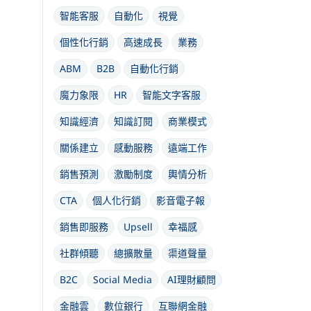
智能客服
自動化
視覺
個性化行銷
高速成長
業務
ABM
B2B
自動化行銷
魔力象限
HR
智能文字客服
知識經濟
知識訂閱
商業模式
關係建立
感動服務
遠端工作
銷售預測
激勵制度
輿情分析
CTA
個人化行銷
影音電子報
銷售即服務
Upsell
幸福感
社群傾聽
總擴散量
渠道聲量
B2C
Social Media
AI理財顧問
金融雲
數位銀行
互聯網金融