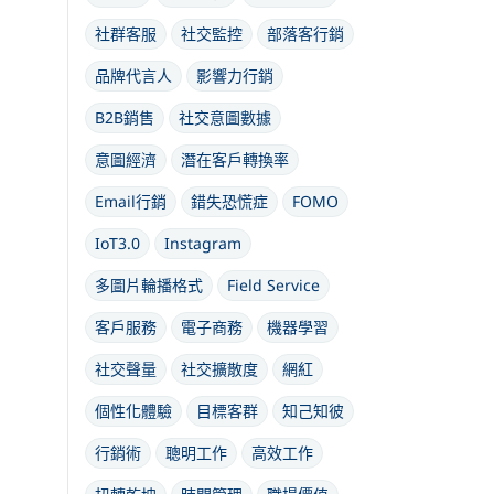
社群客服
社交監控
部落客行銷
品牌代言人
影響力行銷
B2B銷售
社交意圖數據
意圖經濟
潛在客戶轉換率
Email行銷
錯失恐慌症
FOMO
IoT3.0
Instagram
多圖片輪播格式
Field Service
客戶服務
電子商務
機器學習
社交聲量
社交擴散度
網紅
個性化體驗
目標客群
知己知彼
行銷術
聰明工作
高效工作