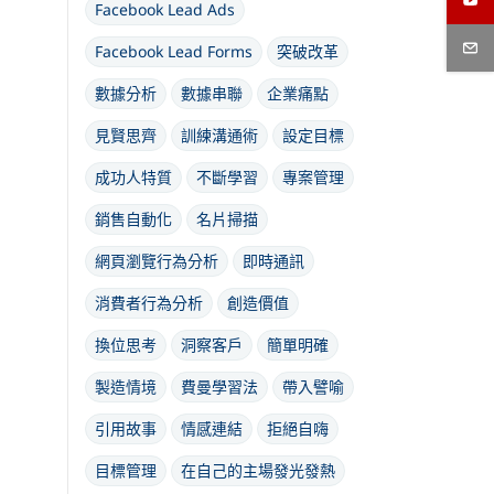
Facebook Lead Ads
Facebook Lead Forms
突破改革
數據分析
數據串聯
企業痛點
見賢思齊
訓練溝通術
設定目標
成功人特質
不斷學習
專案管理
銷售自動化
名片掃描
網頁瀏覽行為分析
即時通訊
消費者行為分析
創造價值
換位思考
洞察客戶
簡單明確
製造情境
費曼學習法
帶入譬喻
引用故事
情感連結
拒絕自嗨
目標管理
在自己的主場發光發熱