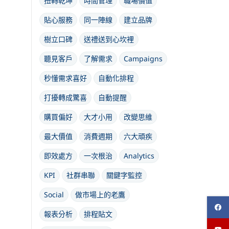
扭轉乾坤
時間管理
職場價值
貼心服務
同一陣線
建立品牌
樹立口碑
送禮送到心坎裡
聽見客戶
了解需求
Campaigns
秒懂需求喜好
自動化排程
打擾轉成驚喜
自動提醒
購買偏好
大才小用
改變思維
最大價值
消費週期
六大頑疾
即效處方
一次根治
Analytics
KPI
社群串聯
關鍵字監控
Social
做市場上的老鷹
報表分析
排程貼文