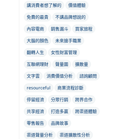
講消費者想了解的
價值體驗
免費的最貴
不講品牌想說的
內容電商
銷售漏斗
買家旅程
大腦的顏色
未來搶手職業
翻轉人生
女性財富管理
互聯網理財
聲量圖
擴散量
文字雲
消費價值分析
諮詢顧問
resourceful
商業流程診斷
停留經濟
分眾行銷
跨界合作
共享經濟
打造多贏
跨渠道體驗
零售報告
品牌故事
渠道聲量分析
渠道擴散性分析