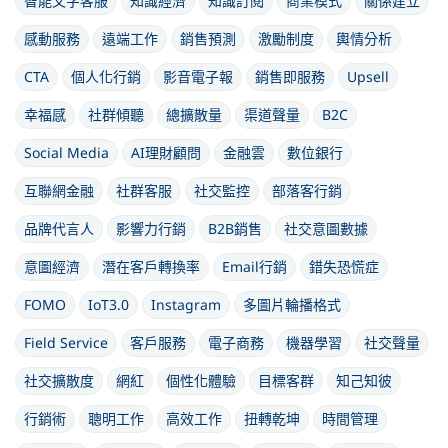
智能文字客服
知識經濟
知識訂閱
商業模式
關係建立
感動服務
遠端工作
銷售預測
激勵制度
輿情分析
CTA
個人化行銷
影音電子報
銷售即服務
Upsell
幸福感
社群傾聽
總擴散量
渠道聲量
B2C
Social Media
AI理財顧問
金融雲
數位銀行
互聯網金融
社群客服
社交監控
部落客行銷
品牌代言人
影響力行銷
B2B銷售
社交意圖數據
意圖經濟
潛在客戶轉換率
Email行銷
錯失恐慌症
FOMO
IoT3.0
Instagram
多圖片輪播格式
Field Service
客戶服務
電子商務
機器學習
社交聲量
社交擴散度
網紅
個性化體驗
目標客群
知己知彼
行銷術
聰明工作
高效工作
扭轉乾坤
時間管理