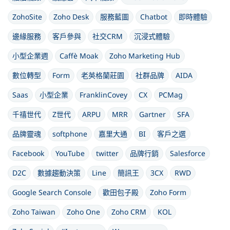
ZohoSite
Zoho Desk
服務藍圖
Chatbot
即時體驗
邊緣服務
客戶參與
社交CRM
沉浸式體驗
小型企業週
Caffè Moak
Zoho Marketing Hub
數位轉型
Form
老英格蘭莊園
社群品牌
AIDA
Saas
小型企業
FranklinCovey
CX
PCMag
千禧世代
Z世代
ARPU
MRR
Gartner
SFA
品牌靈魂
softphone
嘉里大通
BI
客戶之選
Facebook
YouTube
twitter
品牌行銷
Salesforce
D2C
數據趨動決策
Line
簡訊王
3CX
RWD
Google Search Console
歡田包子殿
Zoho Form
Zoho Taiwan
Zoho One
Zoho CRM
KOL