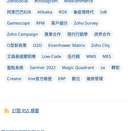
ZohoSocial
#Instagram
Woocommerce
阿里巴巴B2B
Alibaba
ROX
後疫情時代
IoB
Gamescope
RFM
客戶細分
Zoho Survey
Zoho Campaign
異業合作
現代行銷學
誇界合作
O型新商業
O2O
Eisenhower Matrix
Zoho Cliq
艾森豪威爾矩陣
Low-Code
低代碼
WMS
MES
盤點系統
Gartner 2022
Magic Quadrant
sa
轉型
Creator
line官方帳號
ERP
數位
維修管理
訂閱 RSS 摘要