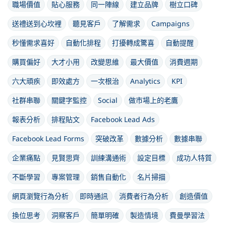
職場價值
貼心服務
同一陣線
建立品牌
樹立口碑
送禮送到心坎裡
聽見客戶
了解需求
Campaigns
秒懂需求喜好
自動化排程
打擾轉成驚喜
自動提醒
購買偏好
大才小用
改變思維
最大價值
消費週期
六大頑疾
即效處方
一次根治
Analytics
KPI
社群串聯
關鍵字監控
Social
做市場上的老鷹
報表分析
排程貼文
Facebook Lead Ads
Facebook Lead Forms
突破改革
數據分析
數據串聯
企業痛點
見賢思齊
訓練溝通術
設定目標
成功人特質
不斷學習
專案管理
銷售自動化
名片掃描
網頁瀏覽行為分析
即時通訊
消費者行為分析
創造價值
換位思考
洞察客戶
簡單明確
製造情境
費曼學習法