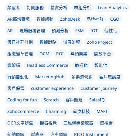
顛覆者
訂閱服務
精實分析
群組分析
Lean Analytics
AR擴增實境
數據趨動
ZohoDesk
品牌社群
CGO
AR
現場服務管理
預測分析
FSM
IOT
個性化
假日社群計劃
數據戰略
辦展流程
Zoho Project
組織變革管理
OCM
ROI
無頭商業
開放平台
雲架構
Headless Commerce
敏捷化
智能化
行銷自動化
MarketingHub
多渠道營銷
客戶忠誠度
客戶保留
customer experience
Customer Journey
Coding for fun
Scratch
客戶體驗
SalesIQ
ZohoCommerce
Charming
呈汝科技
MAFT
OCR文字辨識
機器視覺
二維條碼讀取器
威視康
船舶儀錶
感應器
汽車儀錶
RICO Instrument