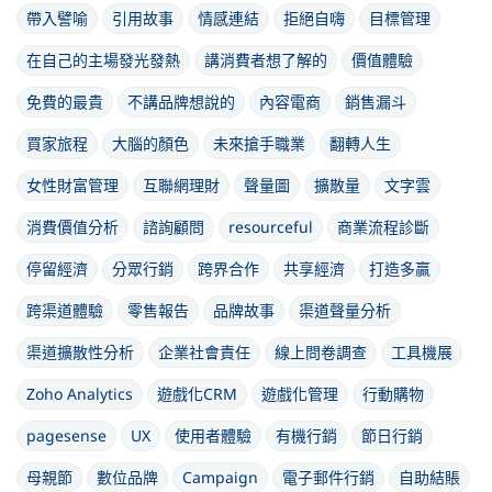
帶入譬喻
引用故事
情感連結
拒絕自嗨
目標管理
在自己的主場發光發熱
講消費者想了解的
價值體驗
免費的最貴
不講品牌想說的
內容電商
銷售漏斗
買家旅程
大腦的顏色
未來搶手職業
翻轉人生
女性財富管理
互聯網理財
聲量圖
擴散量
文字雲
消費價值分析
諮詢顧問
resourceful
商業流程診斷
停留經濟
分眾行銷
跨界合作
共享經濟
打造多贏
跨渠道體驗
零售報告
品牌故事
渠道聲量分析
渠道擴散性分析
企業社會責任
線上問卷調查
工具機展
Zoho Analytics
遊戲化CRM
遊戲化管理
行動購物
pagesense
UX
使用者體驗
有機行銷
節日行銷
母親節
數位品牌
Campaign
電子郵件行銷
自助結賬