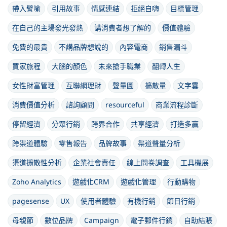
帶入譬喻
引用故事
情感連結
拒絕自嗨
目標管理
在自己的主場發光發熱
講消費者想了解的
價值體驗
免費的最貴
不講品牌想說的
內容電商
銷售漏斗
買家旅程
大腦的顏色
未來搶手職業
翻轉人生
女性財富管理
互聯網理財
聲量圖
擴散量
文字雲
消費價值分析
諮詢顧問
resourceful
商業流程診斷
停留經濟
分眾行銷
跨界合作
共享經濟
打造多贏
跨渠道體驗
零售報告
品牌故事
渠道聲量分析
渠道擴散性分析
企業社會責任
線上問卷調查
工具機展
Zoho Analytics
遊戲化CRM
遊戲化管理
行動購物
pagesense
UX
使用者體驗
有機行銷
節日行銷
母親節
數位品牌
Campaign
電子郵件行銷
自助結賬