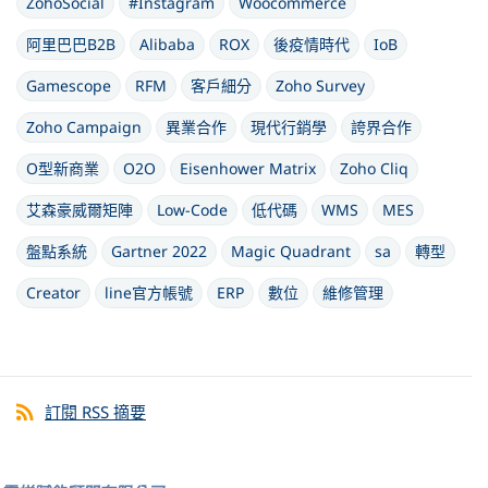
ZohoSocial
#Instagram
Woocommerce
阿里巴巴B2B
Alibaba
ROX
後疫情時代
IoB
Gamescope
RFM
客戶細分
Zoho Survey
Zoho Campaign
異業合作
現代行銷學
誇界合作
O型新商業
O2O
Eisenhower Matrix
Zoho Cliq
艾森豪威爾矩陣
Low-Code
低代碼
WMS
MES
盤點系統
Gartner 2022
Magic Quadrant
sa
轉型
Creator
line官方帳號
ERP
數位
維修管理
訂閱 RSS 摘要