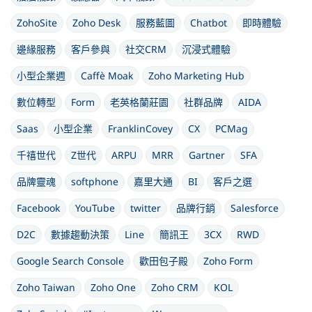
ZohoSite
Zoho Desk
服務藍圖
Chatbot
即時體驗
邊緣服務
客戶參與
社交CRM
沉浸式體驗
小型企業週
Caffè Moak
Zoho Marketing Hub
數位轉型
Form
老英格蘭莊園
社群品牌
AIDA
Saas
小型企業
FranklinCovey
CX
PCMag
千禧世代
Z世代
ARPU
MRR
Gartner
SFA
品牌靈魂
softphone
嘉里大通
BI
客戶之選
Facebook
YouTube
twitter
品牌行銷
Salesforce
D2C
數據趨動決策
Line
簡訊王
3CX
RWD
Google Search Console
歡田包子殿
Zoho Form
Zoho Taiwan
Zoho One
Zoho CRM
KOL