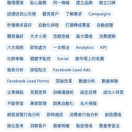
職場價值
貼心服務
同一陣線
建立品牌
樹立口碑
送禮送到心坎裡
聽見客戶
了解需求
Campaigns
秒懂需求喜好
自動化排程
打擾轉成驚喜
自動提醒
購買偏好
大才小用
改變思維
最大價值
消費週期
六大頑疾
即效處方
一次根治
Analytics
KPI
社群串聯
關鍵字監控
Social
做市場上的老鷹
報表分析
排程貼文
Facebook Lead Ads
Facebook Lead Forms
突破改革
數據分析
數據串聯
企業痛點
見賢思齊
訓練溝通術
設定目標
成功人特質
不斷學習
專案管理
銷售自動化
名片掃描
網頁瀏覽行為分析
即時通訊
消費者行為分析
創造價值
換位思考
洞察客戶
簡單明確
製造情境
費曼學習法