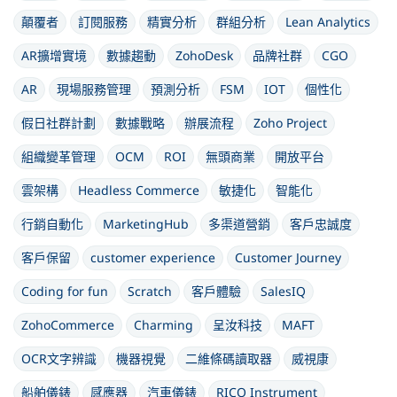
顛覆者
訂閱服務
精實分析
群組分析
Lean Analytics
AR擴增實境
數據趨動
ZohoDesk
品牌社群
CGO
AR
現場服務管理
預測分析
FSM
IOT
個性化
假日社群計劃
數據戰略
辦展流程
Zoho Project
組織變革管理
OCM
ROI
無頭商業
開放平台
雲架構
Headless Commerce
敏捷化
智能化
行銷自動化
MarketingHub
多渠道營銷
客戶忠誠度
客戶保留
customer experience
Customer Journey
Coding for fun
Scratch
客戶體驗
SalesIQ
ZohoCommerce
Charming
呈汝科技
MAFT
OCR文字辨識
機器視覺
二維條碼讀取器
威視康
船舶儀錶
感應器
汽車儀錶
RICO Instrument