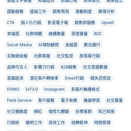
智能文字客服
知識經濟
知識訂閱
商業模式
關係建立
感動服務
遠端工作
銷售預測
激勵制度
輿情分析
CTA
個人化行銷
影音電子報
銷售即服務
Upsell
幸福感
社群傾聽
總擴散量
渠道聲量
B2C
Social Media
AI理財顧問
金融雲
數位銀行
互聯網金融
社群客服
社交監控
部落客行銷
品牌代言人
影響力行銷
B2B銷售
社交意圖數據
意圖經濟
潛在客戶轉換率
Email行銷
錯失恐慌症
FOMO
IoT3.0
Instagram
多圖片輪播格式
Field Service
客戶服務
電子商務
機器學習
社交聲量
社交擴散度
網紅
個性化體驗
目標客群
知己知彼
行銷術
聰明工作
高效工作
扭轉乾坤
時間管理