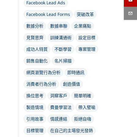
Facebook Lead Ads
Facebook Lead Forms
突破改革
數據分析
數據串聯
企業痛點
見賢思齊
訓練溝通術
設定目標
成功人特質
不斷學習
專案管理
銷售自動化
名片掃描
網頁瀏覽行為分析
即時通訊
消費者行為分析
創造價值
換位思考
洞察客戶
簡單明確
製造情境
費曼學習法
帶入譬喻
引用故事
情感連結
拒絕自嗨
目標管理
在自己的主場發光發熱