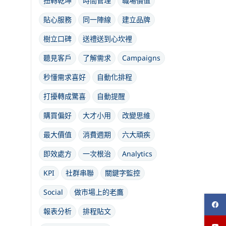
扭轉乾坤
時間管理
職場價值
貼心服務
同一陣線
建立品牌
樹立口碑
送禮送到心坎裡
聽見客戶
了解需求
Campaigns
秒懂需求喜好
自動化排程
打擾轉成驚喜
自動提醒
購買偏好
大才小用
改變思維
最大價值
消費週期
六大頑疾
即效處方
一次根治
Analytics
KPI
社群串聯
關鍵字監控
Social
做市場上的老鷹
報表分析
排程貼文