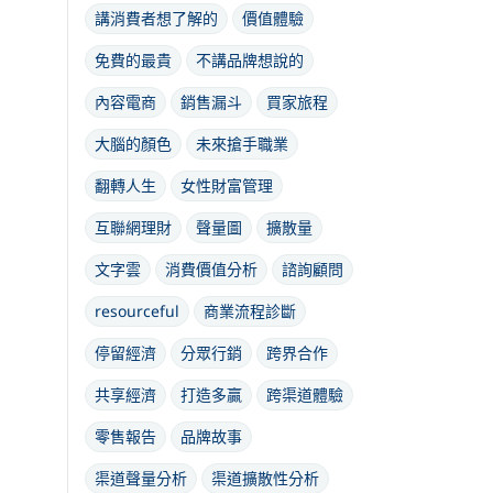
講消費者想了解的
價值體驗
免費的最貴
不講品牌想說的
內容電商
銷售漏斗
買家旅程
大腦的顏色
未來搶手職業
翻轉人生
女性財富管理
互聯網理財
聲量圖
擴散量
文字雲
消費價值分析
諮詢顧問
resourceful
商業流程診斷
停留經濟
分眾行銷
跨界合作
共享經濟
打造多贏
跨渠道體驗
零售報告
品牌故事
渠道聲量分析
渠道擴散性分析