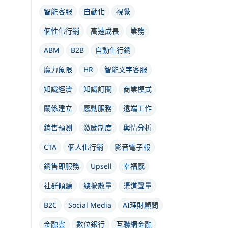
智能客服
自動化
視覺
個性化行銷
高速成長
業務
ABM
B2B
自動化行銷
魔力象限
HR
智能文字客服
知識經濟
知識訂閱
商業模式
關係建立
感動服務
遠端工作
銷售預測
激勵制度
輿情分析
CTA
個人化行銷
影音電子報
銷售即服務
Upsell
幸福感
社群傾聽
總擴散量
渠道聲量
B2C
Social Media
AI理財顧問
金融雲
數位銀行
互聯網金融