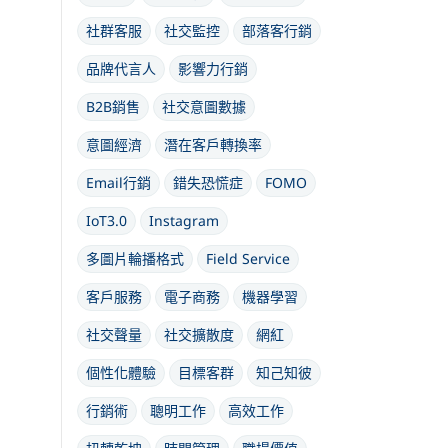
社群客服
社交監控
部落客行銷
品牌代言人
影響力行銷
B2B銷售
社交意圖數據
意圖經濟
潛在客戶轉換率
Email行銷
錯失恐慌症
FOMO
IoT3.0
Instagram
多圖片輪播格式
Field Service
客戶服務
電子商務
機器學習
社交聲量
社交擴散度
網紅
個性化體驗
目標客群
知己知彼
行銷術
聰明工作
高效工作