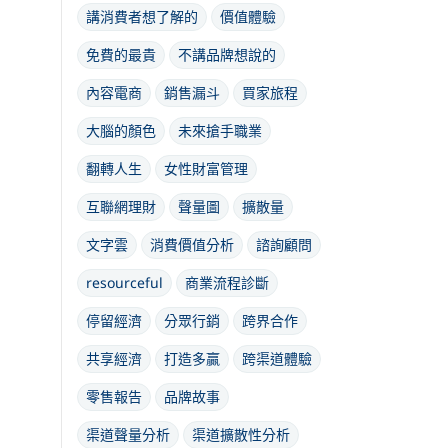
講消費者想了解的
價值體驗
免費的最貴
不講品牌想說的
內容電商
銷售漏斗
買家旅程
大腦的顏色
未來搶手職業
翻轉人生
女性財富管理
互聯網理財
聲量圖
擴散量
文字雲
消費價值分析
諮詢顧問
resourceful
商業流程診斷
停留經濟
分眾行銷
跨界合作
共享經濟
打造多贏
跨渠道體驗
零售報告
品牌故事
渠道聲量分析
渠道擴散性分析