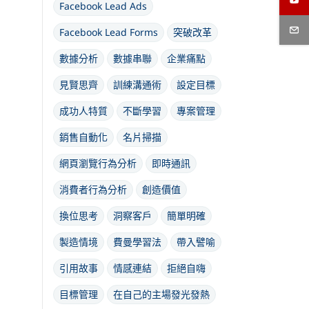
Facebook Lead Ads
Facebook Lead Forms
突破改革
數據分析
數據串聯
企業痛點
見賢思齊
訓練溝通術
設定目標
成功人特質
不斷學習
專案管理
銷售自動化
名片掃描
網頁瀏覽行為分析
即時通訊
消費者行為分析
創造價值
換位思考
洞察客戶
簡單明確
製造情境
費曼學習法
帶入譬喻
引用故事
情感連結
拒絕自嗨
目標管理
在自己的主場發光發熱