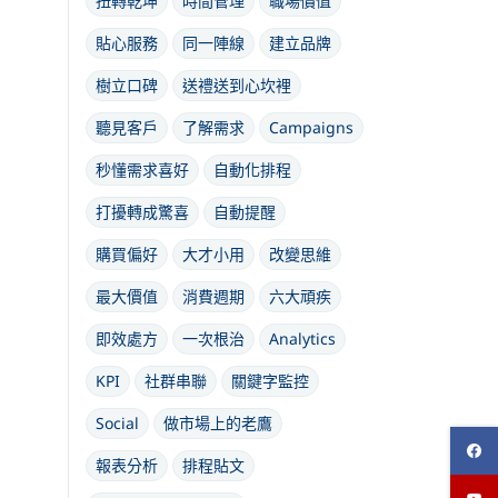
扭轉乾坤
時間管理
職場價值
貼心服務
同一陣線
建立品牌
樹立口碑
送禮送到心坎裡
聽見客戶
了解需求
Campaigns
秒懂需求喜好
自動化排程
打擾轉成驚喜
自動提醒
購買偏好
大才小用
改變思維
最大價值
消費週期
六大頑疾
即效處方
一次根治
Analytics
KPI
社群串聯
關鍵字監控
Social
做市場上的老鷹
報表分析
排程貼文