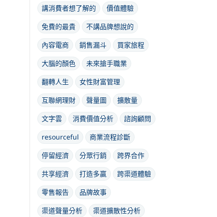
講消費者想了解的
價值體驗
免費的最貴
不講品牌想說的
內容電商
銷售漏斗
買家旅程
大腦的顏色
未來搶手職業
翻轉人生
女性財富管理
互聯網理財
聲量圖
擴散量
文字雲
消費價值分析
諮詢顧問
resourceful
商業流程診斷
停留經濟
分眾行銷
跨界合作
共享經濟
打造多贏
跨渠道體驗
零售報告
品牌故事
渠道聲量分析
渠道擴散性分析