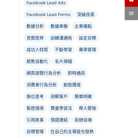
Facebook Lead Ads
Facebook Lead Forms
突破改革
數據分析
數據串聯
企業痛點
見賢思齊
訓練溝通術
設定目標
成功人特質
不斷學習
專案管理
銷售自動化
名片掃描
網頁瀏覽行為分析
即時通訊
消費者行為分析
創造價值
換位思考
洞察客戶
簡單明確
製造情境
費曼學習法
帶入譬喻
引用故事
情感連結
拒絕自嗨
目標管理
在自己的主場發光發熱