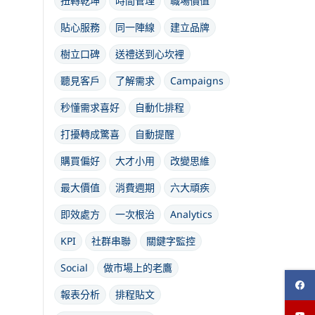
扭轉乾坤
時間管理
職場價值
貼心服務
同一陣線
建立品牌
樹立口碑
送禮送到心坎裡
聽見客戶
了解需求
Campaigns
秒懂需求喜好
自動化排程
打擾轉成驚喜
自動提醒
購買偏好
大才小用
改變思維
最大價值
消費週期
六大頑疾
即效處方
一次根治
Analytics
KPI
社群串聯
關鍵字監控
Social
做市場上的老鷹
報表分析
排程貼文