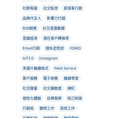
社群客服
社交監控
部落客行銷
品牌代言人
影響力行銷
B2B銷售
社交意圖數據
意圖經濟
潛在客戶轉換率
Email行銷
錯失恐慌症
FOMO
IoT3.0
Instagram
多圖片輪播格式
Field Service
客戶服務
電子商務
機器學習
社交聲量
社交擴散度
網紅
個性化體驗
目標客群
知己知彼
行銷術
聰明工作
高效工作