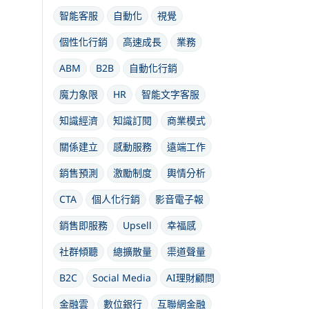
智能客服
自動化
視覺
個性化行銷
高速成長
業務
ABM
B2B
自動化行銷
魔力象限
HR
智能文字客服
知識經濟
知識訂閱
商業模式
關係建立
感動服務
遠端工作
銷售預測
激勵制度
輿情分析
CTA
個人化行銷
影音電子報
銷售即服務
Upsell
幸福感
社群傾聽
總擴散量
渠道聲量
B2C
Social Media
AI理財顧問
金融雲
數位銀行
互聯網金融