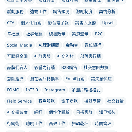
智能文字客服
知識經濟
知識訂閱
商業模式
關係建立
感動服務
遠端工作
銷售預測
激勵制度
輿情分析
CTA
個人化行銷
影音電子報
銷售即服務
Upsell
幸福感
社群傾聽
總擴散量
渠道聲量
B2C
Social Media
AI理財顧問
金融雲
數位銀行
互聯網金融
社群客服
社交監控
部落客行銷
品牌代言人
影響力行銷
B2B銷售
社交意圖數據
意圖經濟
潛在客戶轉換率
Email行銷
錯失恐慌症
FOMO
IoT3.0
Instagram
多圖片輪播格式
Field Service
客戶服務
電子商務
機器學習
社交聲量
社交擴散度
網紅
個性化體驗
目標客群
知己知彼
行銷術
聰明工作
高效工作
扭轉乾坤
時間管理