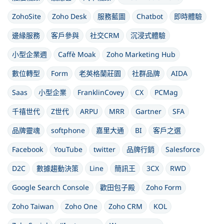
ZohoSite
Zoho Desk
服務藍圖
Chatbot
即時體驗
邊緣服務
客戶參與
社交CRM
沉浸式體驗
小型企業週
Caffè Moak
Zoho Marketing Hub
數位轉型
Form
老英格蘭莊園
社群品牌
AIDA
Saas
小型企業
FranklinCovey
CX
PCMag
千禧世代
Z世代
ARPU
MRR
Gartner
SFA
品牌靈魂
softphone
嘉里大通
BI
客戶之選
Facebook
YouTube
twitter
品牌行銷
Salesforce
D2C
數據趨動決策
Line
簡訊王
3CX
RWD
Google Search Console
歡田包子殿
Zoho Form
Zoho Taiwan
Zoho One
Zoho CRM
KOL