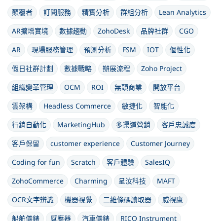
顛覆者
訂閱服務
精實分析
群組分析
Lean Analytics
AR擴增實境
數據趨動
ZohoDesk
品牌社群
CGO
AR
現場服務管理
預測分析
FSM
IOT
個性化
假日社群計劃
數據戰略
辦展流程
Zoho Project
組織變革管理
OCM
ROI
無頭商業
開放平台
雲架構
Headless Commerce
敏捷化
智能化
行銷自動化
MarketingHub
多渠道營銷
客戶忠誠度
客戶保留
customer experience
Customer Journey
Coding for fun
Scratch
客戶體驗
SalesIQ
ZohoCommerce
Charming
呈汝科技
MAFT
OCR文字辨識
機器視覺
二維條碼讀取器
威視康
船舶儀錶
感應器
汽車儀錶
RICO Instrument