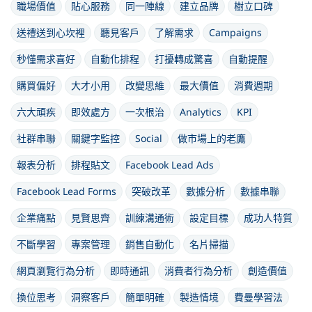
職場價值
貼心服務
同一陣線
建立品牌
樹立口碑
送禮送到心坎裡
聽見客戶
了解需求
Campaigns
秒懂需求喜好
自動化排程
打擾轉成驚喜
自動提醒
購買偏好
大才小用
改變思維
最大價值
消費週期
六大頑疾
即效處方
一次根治
Analytics
KPI
社群串聯
關鍵字監控
Social
做市場上的老鷹
報表分析
排程貼文
Facebook Lead Ads
Facebook Lead Forms
突破改革
數據分析
數據串聯
企業痛點
見賢思齊
訓練溝通術
設定目標
成功人特質
不斷學習
專案管理
銷售自動化
名片掃描
網頁瀏覽行為分析
即時通訊
消費者行為分析
創造價值
換位思考
洞察客戶
簡單明確
製造情境
費曼學習法