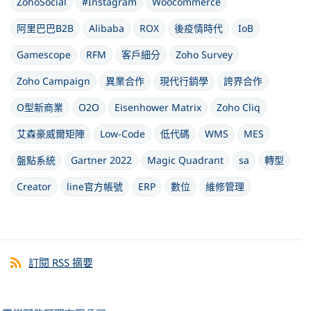
ZohoSocial
#Instagram
Woocommerce
阿里巴巴B2B
Alibaba
ROX
後疫情時代
IoB
Gamescope
RFM
客戶細分
Zoho Survey
Zoho Campaign
異業合作
現代行銷學
誇界合作
O型新商業
O2O
Eisenhower Matrix
Zoho Cliq
艾森豪威爾矩陣
Low-Code
低代碼
WMS
MES
盤點系統
Gartner 2022
Magic Quadrant
sa
轉型
Creator
line官方帳號
ERP
數位
維修管理
訂閱 RSS 摘要