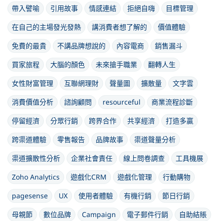
帶入譬喻
引用故事
情感連結
拒絕自嗨
目標管理
在自己的主場發光發熱
講消費者想了解的
價值體驗
免費的最貴
不講品牌想說的
內容電商
銷售漏斗
買家旅程
大腦的顏色
未來搶手職業
翻轉人生
女性財富管理
互聯網理財
聲量圖
擴散量
文字雲
消費價值分析
諮詢顧問
resourceful
商業流程診斷
停留經濟
分眾行銷
跨界合作
共享經濟
打造多贏
跨渠道體驗
零售報告
品牌故事
渠道聲量分析
渠道擴散性分析
企業社會責任
線上問卷調查
工具機展
Zoho Analytics
遊戲化CRM
遊戲化管理
行動購物
pagesense
UX
使用者體驗
有機行銷
節日行銷
母親節
數位品牌
Campaign
電子郵件行銷
自助結賬