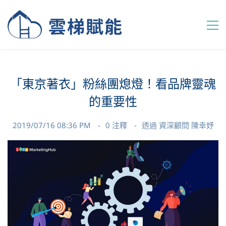
「東京著衣」粉絲團熄燈！看品牌靈魂
的重要性
2019/07/16 08:36 PM
0
注釋
透過
資深顧問 陳幸妤