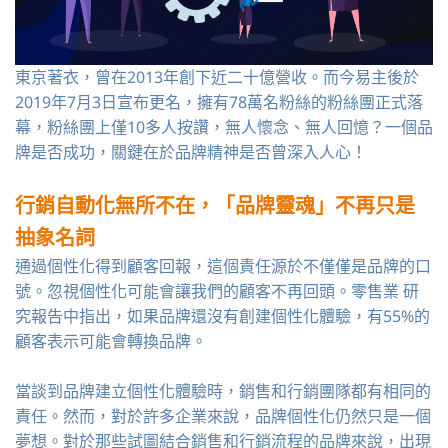
東京著衣，曾在2013年創下近二十億營收。而今易主後於
2019年7月3日宣布更名，擁有78萬名粉絲的粉絲團正式落
幕，
粉絲團上僅10多人按讚，
無人懷念、無人回憶
？
一個品
牌是否成功，關鍵在於品牌精神是否曾深入人心！
行銷自動化無所不在，
「品牌靈魂」不再只是
抽象名詞
通過個性化得到顧客回報，這個責任源於不僅僅是品牌的口
號。忽視個性化可能會讓我們的顧客不再回頭。零售業 研
究報告中指出，如果品牌還沒有創建個性化體驗，有55%的
顧客表示可能會轉換品牌。
當談到品牌建立個性化體驗時，銷售和行銷團隊都有相同的
責任。然而，對於許多企業來說，品牌個性化仍然只是一個
夢想。對於那些試圖結合銷售和行銷流程的品牌來說，出現